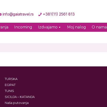
info@gaiatravel.rs
+381(11) 2561 813
anja
Incoming
Izdvajamo
Moj nalog
O nama
TURSKA
EGIPAT
TUNIS
SICILIJA – KATANIJA
Naša putovanja