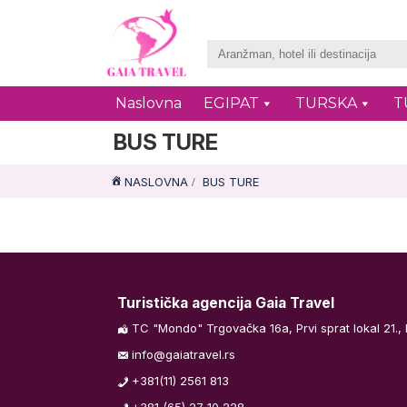
Naslovna
EGIPAT
TURSKA
T
BUS TURE
NASLOVNA
BUS TURE
Turistička agencija Gaia Travel
TC "Mondo" Trgovačka 16a, Prvi sprat lokal 21.,
info@gaiatravel.rs
+381(11) 2561 813
+381 (65) 27 10 228