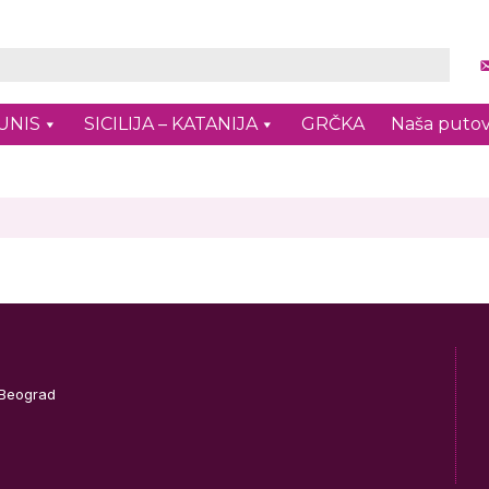
UNIS
SICILIJA – KATANIJA
GRČKA
Naša putov
 Beograd