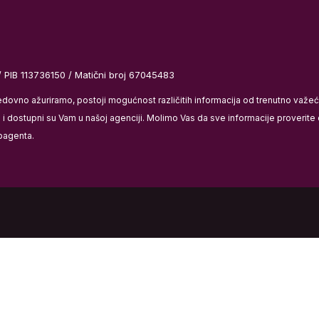
/ PIB 113736150 / Matični broj 67045483
redovno ažuriramo, postoji mogućnost različitih informacija od trenutno važ
 dostupni su Vam u našoj agenciji. Molimo Vas da sve informacije proverite di
bagenta.