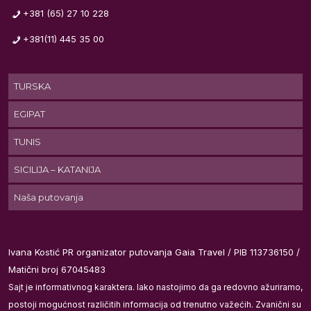
+381 (65) 27 10 228
+381(11) 445 35 00
TURSKA
EGIPAT
TUNIS
SICILIJA – KATANIJA
Naša putovanja
Ivana Kostić PR organizator putovanja Gaia Travel / PIB 113736150 /
Matični broj 67045483
Sajt je informativnog karaktera. Iako nastojimo da ga redovno ažuriramo,
postoji mogućnost različitih informacija od trenutno važećih. Zvanični su