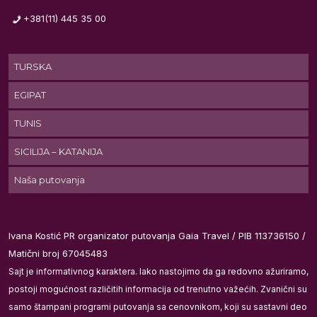
+381(11) 445 35 00
TURSKA
EGIPAT
TUNIS
SICILIJA – KATANIJA
Naša putovanja
Ivana Kostić PR organizator putovanja Gaia Travel / PIB 113736150 /
Matični broj 67045483
Sajt je informativnog karaktera. Iako nastojimo da ga redovno ažuriramo,
postoji mogućnost različitih informacija od trenutno važećih. Zvanični su
samo štampani programi putovanja sa cenovnikom, koji su sastavni deo