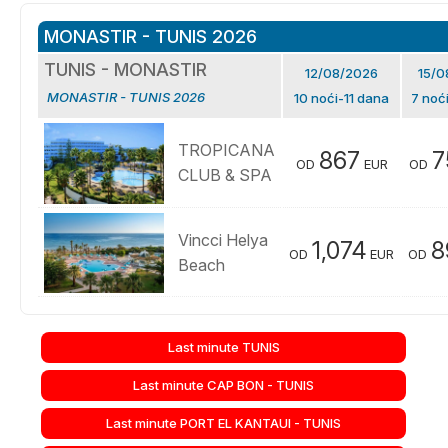
MONASTIR - TUNIS 2026
TUNIS - MONASTIR
12/08/2026
15/0
MONASTIR - TUNIS 2026
10 noći-11 dana
7 noć
TROPICANA
867
7
OD
EUR
OD
CLUB & SPA
Vincci Helya
1,074
8
OD
EUR
OD
Beach
Last minute TUNIS
Last minute CAP BON - TUNIS
Last minute PORT EL KANTAUI - TUNIS