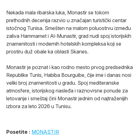
Nekada mala ribarska luka, Monastir se tokom
prethodnih decenija razvio u značajan turistički centar
istočnog Tunisa. Smešten na malom poluostrvu između
zaliva Hammamet i Al-Munastir, grad nudi spoj istorijskih
znamenitosti i modernih hotelskih kompleksa koji se
prostiru duž obale ka oblasti Skanes.
Monastir je poznat i kao rodno mesto prvog predsednika
Republike Tunis, Habiba Bourguibe, čije ime i danas nosi
veliki broj znamenitosti u gradu. Spoj mediteranske
atmosfere, istorijskog nasleđa i raznovrsne ponude za
letovanje i smeštaj čini Monastir jednim od najtraženijih
izbora za leto 2026 u Tunisu.
Posetite :
MONASTIR