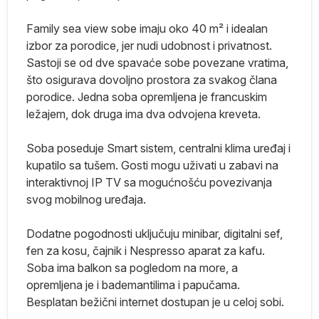
Family sea view sobe imaju oko 40 m² i idealan
izbor za porodice, jer nudi udobnost i privatnost.
Sastoji se od dve spavaće sobe povezane vratima,
er
što osigurava dovoljno prostora za svakog člana
porodice. Jedna soba opremljena je francuskim
ležajem, dok druga ima dva odvojena kreveta.
e.
Soba poseduje Smart sistem, centralni klima uređaj i
kupatilo sa tušem. Gosti mogu uživati u zabavi na
interaktivnoj IP TV sa mogućnošću povezivanja
svog mobilnog uređaja.
a
Dodatne pogodnosti uključuju minibar, digitalni sef,
e
fen za kosu, čajnik i Nespresso aparat za kafu.
la
Soba ima balkon sa pogledom na more, a
e.
opremljena je i bademantilima i papučama.
Besplatan bežični internet dostupan je u celoj sobi.