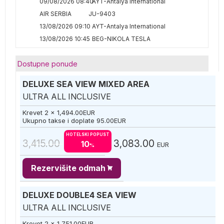
09/08/2026 08:40
AYT-Antalya International
AIR SERBIA
JU-9403
13/08/2026 09:10
AYT-Antalya International
13/08/2026 10:45
BEG-NIKOLA TESLA
Dostupne ponude
DELUXE SEA VIEW MIXED AREA
ULTRA ALL INCLUSIVE
Krevet 2 x
1,494.00
EUR
Ukupno takse i doplate
95.00
EUR
HOTELSKI POPUST
3,415.00
3,083.00
10
EUR
%
Rezervišite odmah
DELUXE DOUBLE4 SEA VIEW
ULTRA ALL INCLUSIVE
Krevet 2 x
1,751.00
EUR