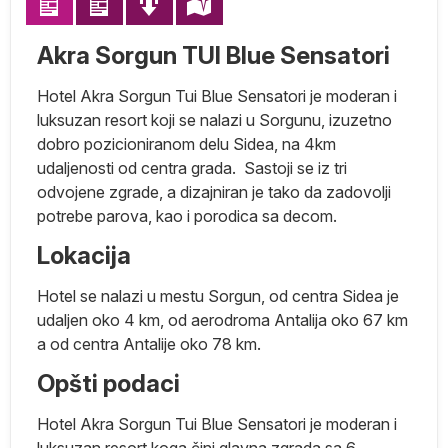
Akra Sorgun TUI Blue Sensatori
Hotel Akra Sorgun Tui Blue Sensatori je moderan i
luksuzan resort koji se nalazi u Sorgunu, izuzetno
dobro pozicioniranom delu Sidea, na 4km
udaljenosti od centra grada. Sastoji se iz tri
odvojene zgrade, a dizajniran je tako da zadovolji
potrebe parova, kao i porodica sa decom.
Lokacija
Hotel se nalazi u mestu Sorgun, od centra Sidea je
ar
udaljen oko 4 km, od aerodroma Antalija oko 67 km
na
a od centra Antalije oko 78 km.
Opšti podaci
Hotel Akra Sorgun Tui Blue Sensatori je moderan i
luksuzan resort koga čini glavna zgrada sa 6