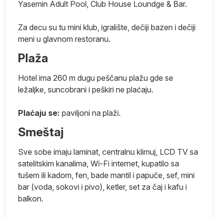
Yasemin Adult Pool, Club House Loundge & Bar.
ik
Za decu su tu mini klub, igralište, dečiji bazen i dečiji
meni u glavnom restoranu.
e
Plaža
Hotel ima 260 m dugu peščanu plažu gde se
ležaljke, suncobrani i peškiri ne plaćaju.
Plaćaju se:
paviljoni na plaži.
iki
Smeštaj
Sve sobe imaju laminat, centralnu klimuj, LCD TV sa
satelitskim kanalima, Wi-Fi internet, kupatilo sa
ko
tušem ili kadom, fen, bade mantil i papuče, sef, mini
bar (voda, sokovi i pivo), ketler, set za čaj i kafu i
balkon.