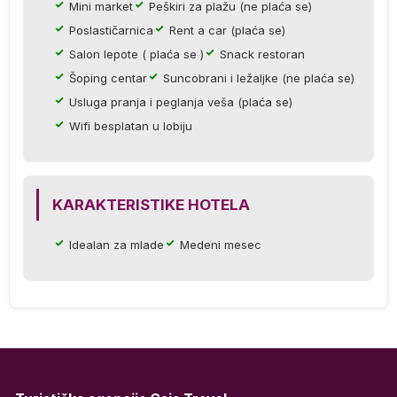
će
Mini market
Peškiri za plažu (ne plaća se)
Poslastičarnica
Rent a car (plaća se)
Salon lepote ( plaća se )
Snack restoran
Šoping centar
Suncobrani i ležaljke (ne plaća se)
Usluga pranja i peglanja veša (plaća se)
Wifi besplatan u lobiju
.
KARAKTERISTIKE HOTELA
m
Idealan za mlade
Medeni mesec
os