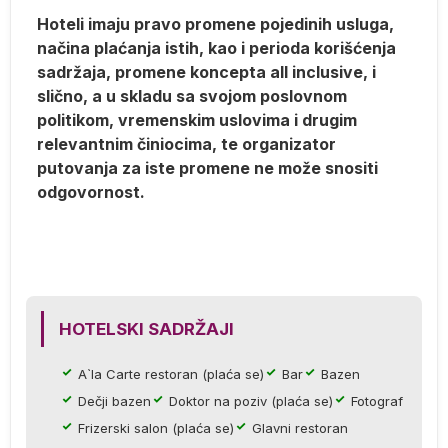
Hoteli imaju pravo promene pojedinih usluga,
načina plaćanja istih, kao i perioda korišćenja
sadržaja, promene koncepta all inclusive, i
slično, a u skladu sa svojom poslovnom
politikom, vremenskim uslovima i drugim
relevantnim činiocima, te organizator
putovanja za iste promene ne može snositi
odgovornost.
j
ka
 i
HOTELSKI SADRŽAJI
do
A`la Carte restoran (plaća se)
Bar
Bazen
Dečji bazen
Doktor na poziv (plaća se)
Fotograf
va
Frizerski salon (plaća se)
Glavni restoran