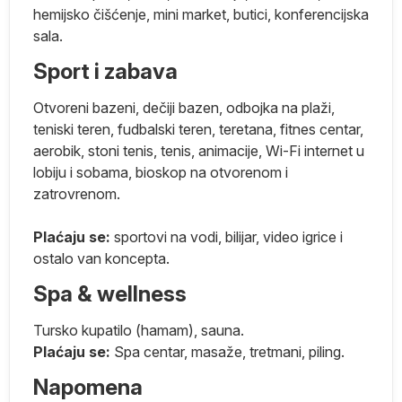
hemijsko čišćenje, mini market, butici, konferencijska
sala.
S,
Sport i zabava
Otvoreni bazeni, dečiji bazen, odbojka na plaži,
teniski teren, fudbalski teren, teretana, fitnes centar,
e
aerobik, stoni tenis, tenis, animacije, Wi-Fi internet u
lobiju i sobama, bioskop na otvorenom i
zatrovrenom.
Plaćaju se:
sportovi na vodi,
bilijar, video igrice i
ostalo van koncepta.
Spa & wellness
Tursko kupatilo (hamam), sauna.
Plaćaju se:
Spa centar, masaže, tretmani, piling.
Napomena