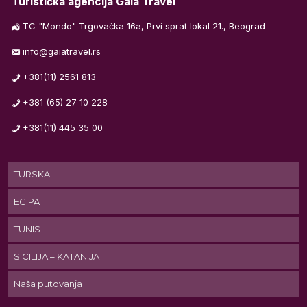
Turistička agencija Gaia Travel
TC "Mondo" Trgovačka 16a, Prvi sprat lokal 21., Beograd
info@gaiatravel.rs
+381(11) 2561 813
+381 (65) 27 10 228
+381(11) 445 35 00
o,
TURSKA
ma
EGIPAT
TUNIS
SICILIJA – KATANIJA
Naša putovanja