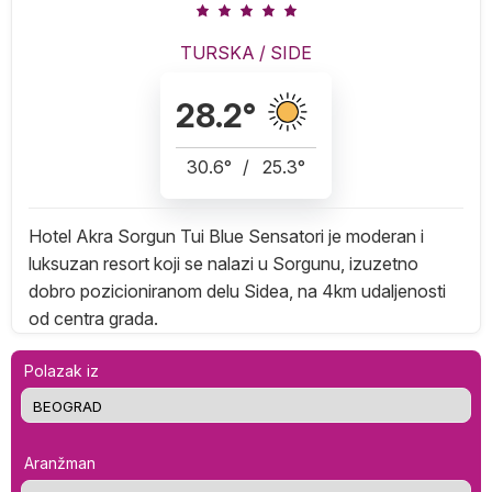
TURSKA
/
SIDE
28.2
°
30.6
°
/
25.3
°
Hotel Akra Sorgun Tui Blue Sensatori je moderan i
luksuzan resort koji se nalazi u Sorgunu, izuzetno
dobro pozicioniranom delu Sidea, na 4km udaljenosti
od centra grada.
Polazak iz
Aranžman