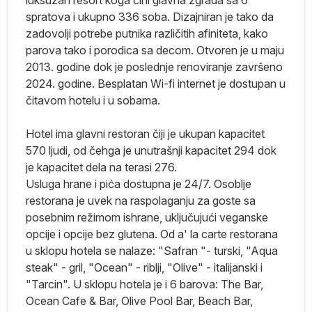
na
spratova i ukupno 336 soba. Dizajniran je tako da
zadovolji potrebe putnika različitih afiniteta, kako
su
parova tako i porodica sa decom. Otvoren je u maju
ej
2013. godine dok je poslednje renoviranje završeno
2024. godine. Besplatan Wi-fi internet je dostupan u
ma
čitavom hotelu i u sobama.
Hotel ima glavni restoran čiji je ukupan kapacitet
je
570 ljudi, od čehga je unutrašnji kapacitet 294 dok
e
je kapacitet dela na terasi 276.
Usluga hrane i pića dostupna je 24/7. Osoblje
ko
restorana je uvek na raspolaganju za goste sa
posebnim režimom ishrane, uključujući veganske
e
opcije i opcije bez glutena. Od a' la carte restorana
u sklopu hotela se nalaze: "Safran "- turski, "Aqua
j
steak" - gril, "Ocean" - riblji, "Olive" - italijanski i
"Tarcin". U sklopu hotela je i 6 barova: The Bar,
no
Ocean Cafe & Bar, Olive Pool Bar, Beach Bar,
,