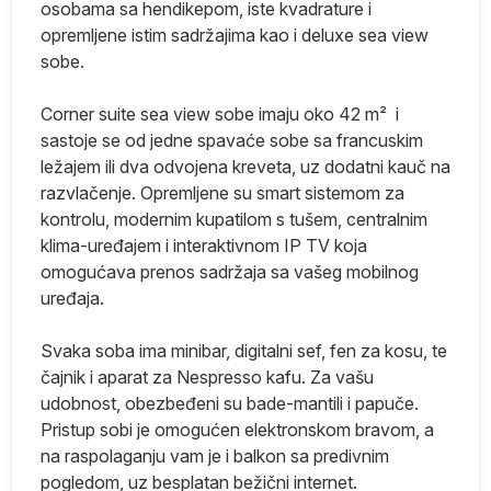
osobama sa hendikepom, iste kvadrature i
opremljene istim sadržajima kao i deluxe sea view
da
sobe.
n
i
Corner suite sea view sobe imaju oko 42 m² i
sastoje se od jedne spavaće sobe sa francuskim
.
ležajem ili dva odvojena kreveta, uz dodatni kauč na
razvlačenje. Opremljene su smart sistemom za
kontrolu, modernim kupatilom s tušem, centralnim
klima-uređajem i interaktivnom IP TV koja
omogućava prenos sadržaja sa vašeg mobilnog
uređaja.
Svaka soba ima minibar, digitalni sef, fen za kosu, te
čajnik i aparat za Nespresso kafu. Za vašu
udobnost, obezbeđeni su bade-mantili i papuče.
Pristup sobi je omogućen elektronskom bravom, a
na raspolaganju vam je i balkon sa predivnim
pogledom, uz besplatan bežični internet.