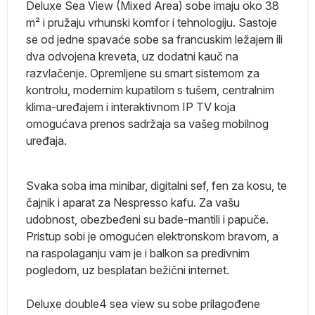
Deluxe Sea View (Mixed Area) sobe imaju oko 38
m² i pružaju vrhunski komfor i tehnologiju. Sastoje
 U
se od jedne spavaće sobe sa francuskim ležajem ili
dva odvojena kreveta, uz dodatni kauč na
razvlačenje. Opremljene su smart sistemom za
kontrolu, modernim kupatilom s tušem, centralnim
klima-uređajem i interaktivnom IP TV koja
omogućava prenos sadržaja sa vašeg mobilnog
uređaja.
ne
Svaka soba ima minibar, digitalni sef, fen za kosu, te
čajnik i aparat za Nespresso kafu. Za vašu
u,
udobnost, obezbeđeni su bade-mantili i papuče.
Pristup sobi je omogućen elektronskom bravom, a
 a
na raspolaganju vam je i balkon sa predivnim
pogledom, uz besplatan bežični internet.
Deluxe double4 sea view su sobe prilagođene