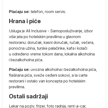
Plaćaju se:
telefon, room servis.
Hrana i piće
ih
Usluga je All Inclusive - Samoposluživanje, izbor
više jela po hotelskim pravilima u glavnom
restoranu: doručak, kasni doručak, ručak, večera,
ponoćna užina, turske palačinke, kafa i kolači
u određeno vreme tokom dana, lokalna alkoholna
i bezalkoholna pića.
Plaćaju se:
uvozna alkoholna i bezalkoholna pića,
flaširana pića, sveže ceđeni sokovi, a la carte
restorani i ostalo van koncepta po hotelskim
pravilima.
Ostali sadržaji
).
Lekar na poziv, frizer, foto radnja, rent-a-car,