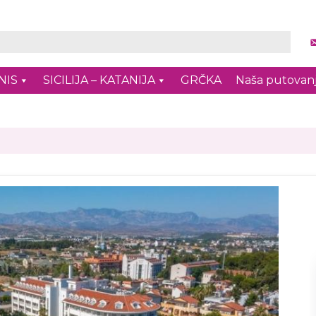
NIS
SICILIJA – KATANIJA
GRČKA
Naša putovan