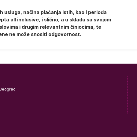
 usluga, načina plaćanja istih, kao i perioda
a all inclusive, i slično, a u skladu sa svojom
lovima i drugim relevantnim činiocima, te
ene ne može snositi odgovornost.
 Beograd