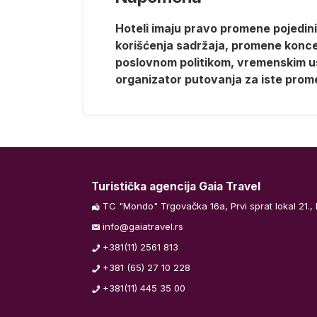
Hoteli imaju pravo promene pojedinih
korišćenja sadržaja, promene koncept
poslovnom politikom, vremenskim us
organizator putovanja za iste prom
Turistička agencija Gaia Travel
TC "Mondo" Trgovačka 16a, Prvi sprat lokal 21.,
info@gaiatravel.rs
+381(11) 2561 813
+381 (65) 27 10 228
+381(11) 445 35 00