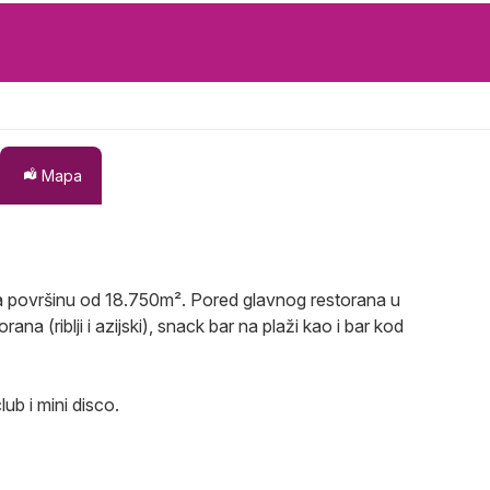
Mapa
a površinu od 18.750m². Pored glavnog restorana u
ana (riblji i azijski), snack bar na plaži kao i bar kod
ub i mini disco.