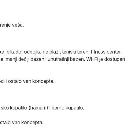
pranje veša.
, pikado, odbojka na plaži, teniski teren, fitness centar.
, manji dečiji bazen i unutrašnji bazen. Wi-Fi je dostupan
vodi i ostalo van koncepta.
rsko kupatilo (hamam) i parno kupatilo.
 ostalo van koncepta.