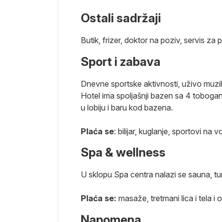
Ostali sadržaji
Butik, frizer, doktor na poziv, servis za 
Sport i zabava
Dnevne sportske aktivnosti, uživo muzika
Hotel ima spoljašnji bazen sa 4 tobogana
u lobiju i baru kod bazena.
Plaća se
: bilijar, kuglanje, sportovi na 
Spa & wellness
U sklopu Spa centra nalazi se sauna, tu
Plaća se:
masaže, tretmani lica i tela i
Napomena