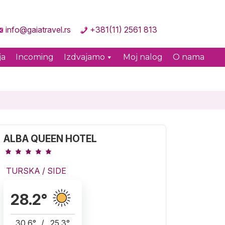
info@gaiatravel.rs
+381(11) 2561 813
ja
Incoming
Izdvajamo
Moj nalog
O nama
ALBA QUEEN HOTEL
TURSKA
/
SIDE
28.2
°
30.6
°
/
25.3
°