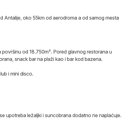
od Antalije, oko 55km od aerodroma a od samog mesta
a površinu od 18.750m². Pored glavnog restorana u
torana, snack bar na plaži kao i bar kod bazena.
ub i mini disco.
se upotreba ležaljki i suncobrana dodatno ne naplaćuje.