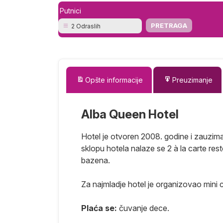
Putnici
2 Odraslih
Opšte informacije
Preuzimanje
Alba Queen Hotel
Hotel je otvoren 2008. godine i zauzim
sklopu hotela nalaze se 2 à la carte restor
bazena.
Za najmladje hotel je organizovao mini cl
Plaća se:
čuvanje dece.