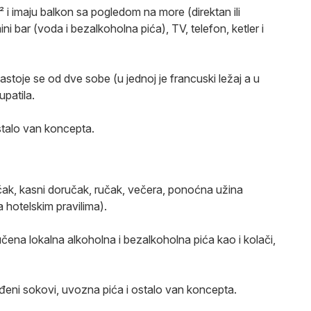
i imaju balkon sa pogledom na more (direktan ili
ini bar (voda i bezalkoholna pića), TV, telefon, ketler i
stoje se od dve sobe (u jednoj je francuski ležaj a u
upatila.
ostalo van koncepta.
ak, kasni doručak, ručak, večera, ponoćna užina
 hotelskim pravilima).
čena lokalna alkoholna i bezalkoholna pića kao i kolači,
eđeni sokovi, uvozna pića i ostalo van koncepta.