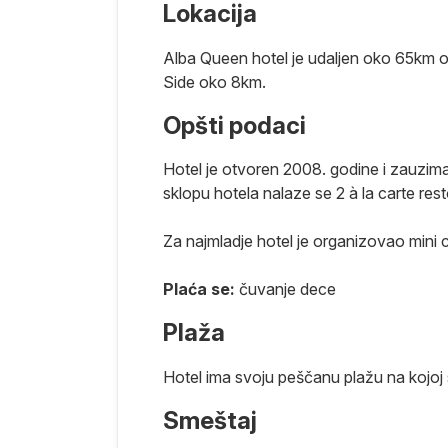
Lokacija
Alba Queen hotel je udaljen oko 65km 
Side oko 8km.
Opšti podaci
Hotel je otvoren 2008. godine i zauzim
sklopu hotela nalaze se 2 à la carte res
Za najmladje hotel je organizovao mini cl
Plaća se:
čuvanje dece
Plaža
Hotel ima svoju peščanu plažu na kojoj 
Smeštaj