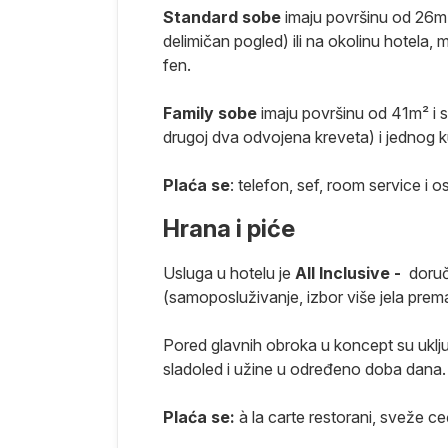
Standard sobe
imaju površinu od 26m² 
delimičan pogled) ili na okolinu hotela, m
fen.
Family sobe
imaju površinu od 41m² i sa
drugoj dva odvojena kreveta) i jednog k
Plaća se
: telefon, sef, room service i 
Hrana i piće
Usluga u hotelu je
All Inclusive -
doruč
(samoposluživanje, izbor više jela prema
Pored glavnih obroka u koncept su uklju
sladoled i užine u određeno doba dana.
Plaća se:
à la carte restorani, sveže c