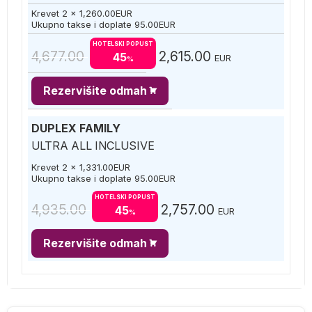
Krevet 2 x
1,260.00
EUR
Ukupno takse i doplate
95.00
EUR
HOTELSKI POPUST
4,677.00
2,615.00
45
EUR
%
Rezervišite odmah
DUPLEX FAMILY
ULTRA ALL INCLUSIVE
Krevet 2 x
1,331.00
EUR
Ukupno takse i doplate
95.00
EUR
HOTELSKI POPUST
4,935.00
2,757.00
45
EUR
%
Rezervišite odmah