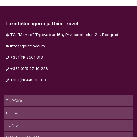
Turistička agencija Gaia Travel
TC "Mondo" Trgovačka 16a, Prvi sprat lokal 21., Beograd
info@gaiatravel.rs
+381(11) 2561 813
+381 (65) 27 10 228
j
+381(11) 445 35 00
ka
TURSKA
 i
do
EGIPAT
TUNIS
va