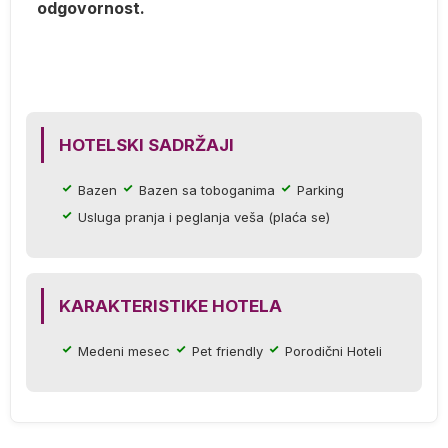
odgovornost.
).
S,
HOTELSKI SADRŽAJI
e
Bazen
Bazen sa toboganima
Parking
Usluga pranja i peglanja veša (plaća se)
KARAKTERISTIKE HOTELA
Medeni mesec
Pet friendly
Porodični Hoteli