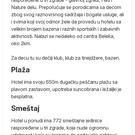
Nature delu. Preporučuje se porodicama sa decom
na
zbog svog raznovrsnog sadržaja i bogate usluge, ali
i svima koji svoj odmor žele da provedu u hotelu sa
su
velikim brojem bazena i raznih sportskih i zabavnih
ej
aktivnosti. Nalazi se nedaleko od centra Beleka,
oko 2km.
ma
Za decu tu su dečiji klub, klub za tinejdžere, bazen.
Plaža
je
e
Hotel ima svoju 650m dugačku peščanu plažu sa
plavom zastavom, upotreba suncobrana i ležaljki je
ko
besplatna.
e
Smeštaj
j
Hotel u ponudi ima 772 smeštajne jedinice
raspoređene u tri zgrade, koje nude ogromnu
no
udobnost i koje su kreirane da zadovolje zahteve