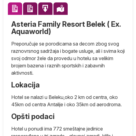
Asteria Family Resort Belek ( Ex.
Aquaworld)
Preporučuje se porodicama sa decom zbog svog
raznovrsnog sadržaja i bogate usluge, ali i svima koji
svoj odmor žele da provedu u hotelu sa velikim
brojem bazena i raznih sportskih i zabavnih
aktivnosti.
Lokacija
Hotel se nalazi u Beleku,oko 2 km od centra, oko
ar
45km od centra Antalije i oko 35km od aerodroma.
na
Opšti podaci
Hotel u ponudi ima 772 smeštajne jedinice
raspoređene u tri zgrade - glavnoj zgradi, Hills i