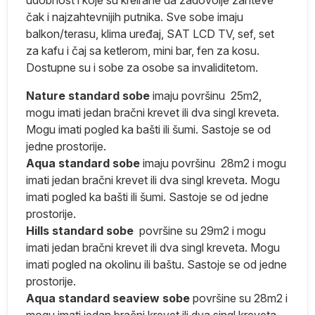
,
čak i najzahtevnijih putnika. Sve sobe imaju
balkon/terasu, klima uređaj, SAT LCD TV, sef, set
ik
za kafu i čaj sa ketlerom, mini bar, fen za kosu.
Dostupne su i sobe za osobe sa invaliditetom.
e
Nature standard sobe
imaju površinu 25m2,
mogu imati jedan bračni krevet ili dva singl kreveta.
Mogu imati pogled ka bašti ili šumi. Sastoje se od
jedne prostorije.
Aqua standard sobe
imaju površinu 28m2 i mogu
imati jedan bračni krevet ili dva singl kreveta. Mogu
imati pogled ka bašti ili šumi. Sastoje se od jedne
iki
prostorije.
Hills standard sobe
površine su 29m2 i mogu
imati jedan bračni krevet ili dva singl kreveta. Mogu
imati pogled na okolinu ili baštu. Sastoje se od jedne
ko
prostorije.
Aqua standard seaview sobe
površine su 28m2 i
mogu imati jedan bračni krevet ili dva singl kreveta.