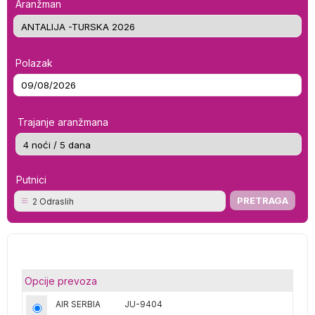
Aranžman
Polazak
Trajanje aranžmana
Putnici
2 Odraslih
Opcije prevoza
AIR SERBIA
JU-9404