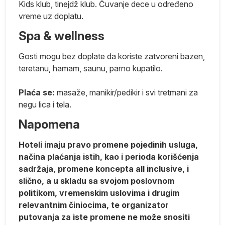
Kids klub, tinejdž klub. Čuvanje dece u određeno
vreme uz doplatu.
Spa & wellness
Gosti mogu bez doplate da koriste zatvoreni bazen,
ih
teretanu, hamam, saunu, parno kupatilo.
Plaća se:
masaže, manikir/pedikir i svi tretmani za
negu lica i tela.
Napomena
Hoteli imaju pravo promene pojedinih usluga,
načina plaćanja istih, kao i perioda korišćenja
sadržaja, promene koncepta all inclusive, i
slično, a u skladu sa svojom poslovnom
politikom, vremenskim uslovima i drugim
relevantnim činiocima, te organizator
putovanja za iste promene ne može snositi