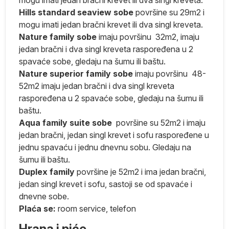
Hills standard seaview sobe
površine su 29m2 i
mogu imati jedan bračni krevet ili dva singl kreveta.
Nature family sobe
imaju površinu 32m2, imaju
 U
jedan bračni i dva singl kreveta raspoređena u 2
spavaće sobe, gledaju na šumu ili baštu.
Nature superior family sobe
imaju površinu 48-
52m2 imaju jedan bračni i dva singl kreveta
raspoređena u 2 spavaće sobe, gledaju na šumu ili
baštu.
Aqua family suite sobe
površine su 52m2 i imaju
jedan bračni, jedan singl krevet i sofu raspoređene u
ne
jednu spavaću i jednu dnevnu sobu. Gledaju na
šumu ili baštu.
u,
Duplex family
površine je 52m2 i ima jedan bračni,
jedan singl krevet i sofu, sastoji se od spavaće i
 a
dnevne sobe.
Plaća se:
room service, telefon
Hrana i piće