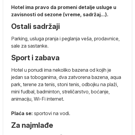
Hotel ima pravo da promeni detalje usluge u
zavisnosti od sezone (vreme, sadržaj...).
Ostali sadržaji
er
Parking, usluga pranja i peglanja veša, prodavnice,
sale za sastanke.
Sport i zabava
e.
Hotel u ponudi ima nekoliko bazena od kojih je
jedan sa toboganima, dva zatvorena bazena, aqua
park, terene za tenis, stoni tenis, odbojku na plaži,
mini fudbal, badminton, streličarstvo, boćanje,
a
animaciju, Wi-Fi internet.
e
Plaća se:
sportovi na vodi.
la
e.
Za najmlađe