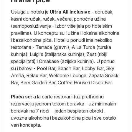
Usluga u hotelu je
Ultra All Inclusive -
doručak,
da
kasni doručak, ručak, večera, ponoćna užina
n
(samoposluživanje - izbor više jela po hotelskim
i
pravilima). U konceptu su i užine i lokalna alkoholna
i bezalkoholna pića. Hotel u ponudi ima nekoliko
.
restorana - Terrace (glavni), A La Turca (turska
kuhinja), Luigi's (italijanska kuhinja), Zest (riblji
specijaliteti) i Omakase (azijska kuhinja). U ponudi
su i barovi - Pool Bar, Beach Bar, Lobby Bar, Sky
Arena, Relax Bar, Welcome Lounge, Zapata Snack
Bar, Beer Garden Bar, Coffee House i Disco Bar.
Plaća se:
a la carte restorani (uz prethodnu
rezervaciju jednom tokom boravka - uz minimalan
boravak na 7 noći - jedan besplatan obrok),
uvozna alkoholna i bezalkoholna pića i sve ostalo
van koncepta.