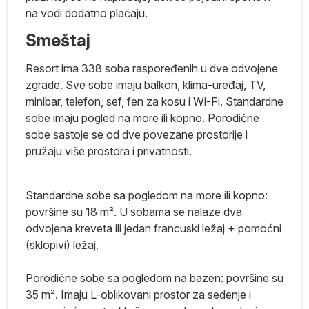
a
na vodi dodatno plaćaju.
Smeštaj
Resort ima 338 soba raspoređenih u dve odvojene
zgrade. Sve sobe imaju balkon, klima-uređaj, TV,
minibar, telefon, sef, fen za kosu i Wi-Fi. Standardne
sobe imaju pogled na more ili kopno. Porodične
e.
sobe sastoje se od dve povezane prostorije i
pružaju više prostora i privatnosti.
.
Standardne sobe sa pogledom na more ili kopno:
ili
površine su 18 m². U sobama se nalaze dva
odvojena kreveta ili jedan francuski ležaj + pomoćni
(sklopivi) ležaj.
Porodične sobe sa pogledom na bazen: površine su
35 m². Imaju L-oblikovani prostor za sedenje i