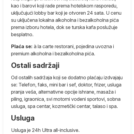
kao i barovi koji rade prema hotelskom rasporedu,
uključujući lobby bar koji je otvoren 24 sata. U cenu
su uključena lokalna alkoholna i bezalkoholna pića
prema izboru hotela, dok se turska kafa poslužuje
besplatno.
Plaća se:
à la carte restorani, pojedina uvozna i
premium alkoholna i bezalkoholna pića.
Ostali sadržaji
ma
Od ostalih sadržaja koji se dodatno plaćaju izdvajaju
se: Telefon, faks, mini bar i sef, doktor, frizer, usluga
e
pranja veša, alternativne opcije ishrane, masaža i
piling, igraonica, svi motorni vodeni sportovi, sobna
usluga, spa centar, kozmetički centar, talaso i spa.
Usluga
Usluga je 24h Ultra all-inclusive.