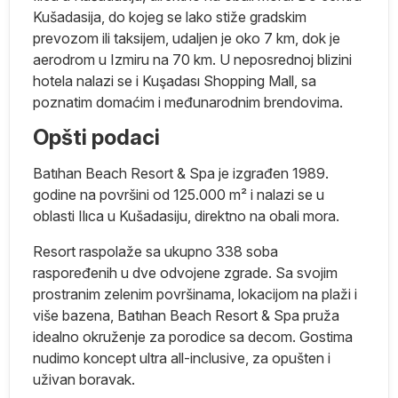
ad
Kušadasija, do kojeg se lako stiže gradskim
eci
prevozom ili taksijem, udaljen je oko 7 km, dok je
om
aerodrom u Izmiru na 70 km. U neposrednoj blizini
hotela nalazi se i Kuşadası Shopping Mall, sa
i
poznatim domaćim i međunarodnim brendovima.
Opšti podaci
j
Batıhan Beach Resort & Spa je izgrađen 1989.
at
godine na površini od 125.000 m² i nalazi se u
oblasti Ilıca u Kušadasiju, direktno na obali mora.
Resort raspolaže sa ukupno 338 soba
raspoređenih u dve odvojene zgrade. Sa svojim
prostranim zelenim površinama, lokacijom na plaži i
više bazena, Batıhan Beach Resort & Spa pruža
idealno okruženje za porodice sa decom. Gostima
nudimo koncept ultra all-inclusive, za opušten i
uživan boravak.