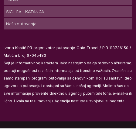
SICILIJA – KATANIJA
Naša putovanja
o,
ma
Ivana Kostić PR organizator putovanja Gaia Travel / PIB 113736150 /
Matični broj 67045483
Sajt je informativnog karaktera. Iako nastojimo da ga redovno ažuriramo,
postoji mogućnost različitih informacija od trenutno važećih. Zvanični su
samo štampani programi putovanja sa cenovnikom, koji su sastavni deo
ugovora o putovanju i dostupni su Vam u našoj agenciji. Molimo Vas da
u
sve informacije proverite direktno u agenciji putem telefona, e-mail-a ili
lično. Hvala na razumevanju. Agencija nastupa u svojstvu subagenta.
u
Gaia Travel 2026