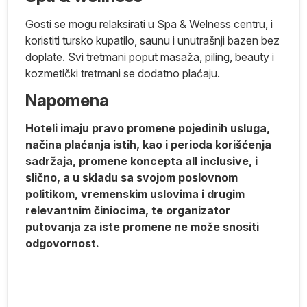
Gosti se mogu relaksirati u Spa & Welness centru, i
j
koristiti tursko kupatilo, saunu i unutrašnji bazen bez
ka
doplate. Svi tretmani poput masaža, piling, beauty i
kozmetički tretmani se dodatno plaćaju.
 i
Napomena
do
Hoteli imaju pravo promene pojedinih usluga,
načina plaćanja istih, kao i perioda korišćenja
va
sadržaja, promene koncepta all inclusive, i
slično, a u skladu sa svojom poslovnom
će
politikom, vremenskim uslovima i drugim
relevantnim činiocima, te organizator
putovanja za iste promene ne može snositi
odgovornost.
.