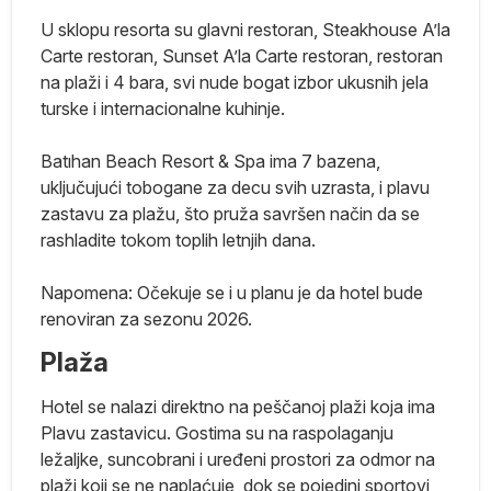
U sklopu resorta su glavni restoran, Steakhouse A’la
Carte restoran, Sunset A’la Carte restoran, restoran
j
na plaži i 4 bara, svi nude bogat izbor ukusnih jela
om
turske i internacionalne kuhinje.
Batıhan Beach Resort & Spa ima 7 bazena,
uključujući tobogane za decu svih uzrasta, i plavu
zastavu za plažu, što pruža savršen način da se
rashladite tokom toplih letnjih dana.
Napomena: Očekuje se i u planu je da hotel bude
renoviran za sezonu 2026.
Plaža
Hotel se nalazi direktno na peščanoj plaži koja ima
Plavu zastavicu. Gostima su na raspolaganju
ležaljke, suncobrani i uređeni prostori za odmor na
plaži koji se ne naplaćuje, dok se pojedini sportovi