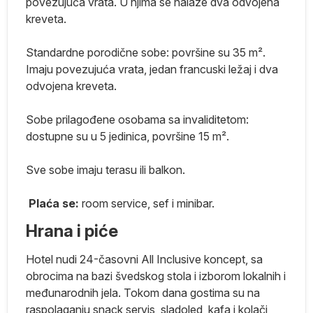
povezujuća vrata. U njima se nalaze dva odvojena
na
kreveta.
Standardne porodične sobe: površine su 35 m².
Imaju povezujuća vrata, jedan francuski ležaj i dva
odvojena kreveta.
Sobe prilagođene osobama sa invaliditetom:
dostupne su u 5 jedinica, površine 15 m².
Sve sobe imaju terasu ili balkon.
Plaća
se:
room service, sef i minibar.
.
Hrana i piće
e
Hotel nudi 24-časovni All Inclusive koncept, sa
obrocima na bazi švedskog stola i izborom lokalnih i
a u
međunarodnih jela. Tokom dana gostima su na
raspolaganju snack servis, sladoled, kafa i kolači,