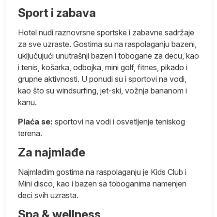
).
Sport i zabava
Hotel nudi raznovrsne sportske i zabavne sadržaje
S,
za sve uzraste. Gostima su na raspolaganju bazeni,
uključujući unutrašnji bazen i tobogane za decu, kao
i tenis, košarka, odbojka, mini golf, fitnes, pikado i
grupne aktivnosti. U ponudi su i sportovi na vodi,
kao što su windsurfing, jet-ski, vožnja bananom i
kanu.
Plaća se:
sportovi na vodi i osvetljenje teniskog
terena.
Za najmlađe
Najmlađim gostima na raspolaganju je Kids Club i
Mini disco, kao i bazen sa toboganima namenjen
deci svih uzrasta.
Spa & wellness