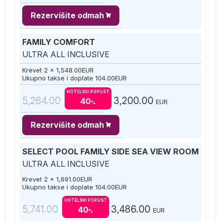
Rezervišite odmah
FAMILY COMFORT
ULTRA ALL INCLUSIVE
Krevet 2 x
1,548.00
EUR
Ukupno takse i doplate
104.00
EUR
HOTELSKI POPUST
5,264.00
3,200.00
40
EUR
%
Rezervišite odmah
SELECT POOL FAMILY SIDE SEA VIEW ROOM
ULTRA ALL INCLUSIVE
Krevet 2 x
1,691.00
EUR
Ukupno takse i doplate
104.00
EUR
HOTELSKI POPUST
5,741.00
3,486.00
40
EUR
%