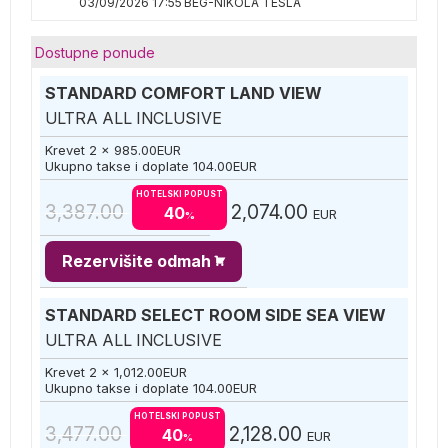
03/09/2026 17:55
BEG-NIKOLA TESLA
Dostupne ponude
STANDARD COMFORT LAND VIEW
ULTRA ALL INCLUSIVE
Krevet 2 x
985.00
EUR
Ukupno takse i doplate
104.00
EUR
HOTELSKI POPUST
3,387.00
2,074.00
40
EUR
%
Rezervišite odmah
STANDARD SELECT ROOM SIDE SEA VIEW
ULTRA ALL INCLUSIVE
Krevet 2 x
1,012.00
EUR
Ukupno takse i doplate
104.00
EUR
HOTELSKI POPUST
3,477.00
2,128.00
40
EUR
%