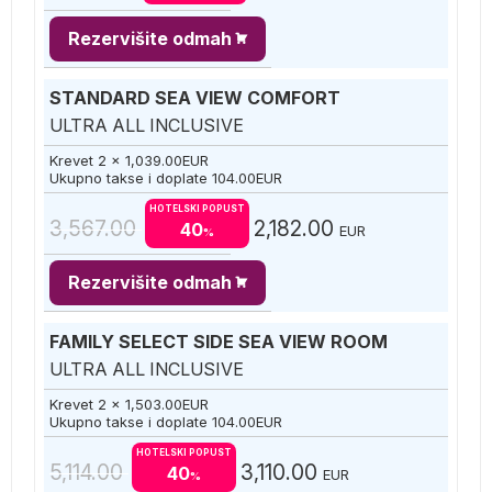
Rezervišite odmah
STANDARD SEA VIEW COMFORT
ULTRA ALL INCLUSIVE
Krevet 2 x
1,039.00
EUR
Ukupno takse i doplate
104.00
EUR
HOTELSKI POPUST
3,567.00
2,182.00
40
EUR
%
Rezervišite odmah
FAMILY SELECT SIDE SEA VIEW ROOM
ULTRA ALL INCLUSIVE
Krevet 2 x
1,503.00
EUR
Ukupno takse i doplate
104.00
EUR
HOTELSKI POPUST
5,114.00
3,110.00
40
EUR
%