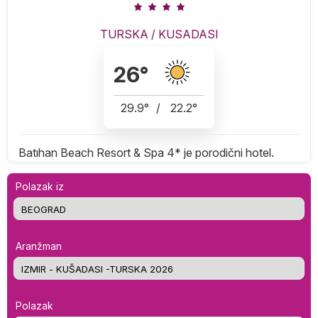
TURSKA
/
KUSADASI
26
°
29.9
°
/
22.2
°
Batıhan Beach Resort & Spa 4* je porodični hotel.
Polazak iz
Aranžman
Polazak