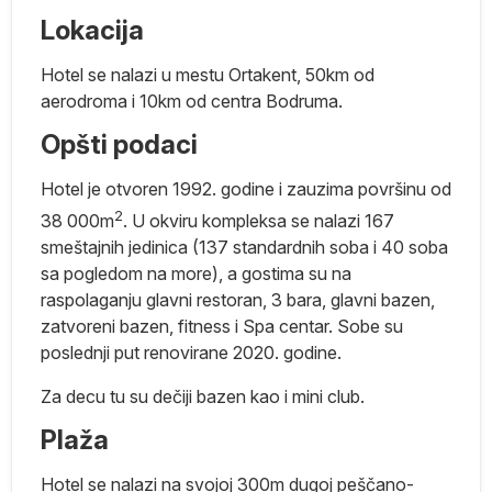
Lokacija
ci
Hotel se nalazi u mestu Ortakent, 50km od
aerodroma i 10km od centra Bodruma.
ne
Opšti podaci
Hotel je otvoren 1992. godine i zauzima površinu od
je
2
38 000m
. U okviru kompleksa se nalazi 167
smeštajnih jedinica (137 standardnih soba i 40 soba
i
sa pogledom na more), a gostima su na
raspolaganju glavni restoran, 3 bara, glavni bazen,
zatvoreni bazen, fitness i Spa centar. Sobe su
e
poslednji put renovirane 2020. godine.
Za decu tu su dečiji bazen kao i mini club.
ci
i
Plaža
a
Hotel se nalazi na svojoj 300m dugoj peščano-