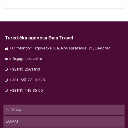
j
ka
 i
Turistička agencija Gaia Travel
do
TC "Mondo" Trgovačka 16a, Prvi sprat lokal 21., Beograd
info@gaiatravel.rs
va
+381(11) 2561 813
će
+381 (65) 27 10 228
+381(11) 445 35 00
TURSKA
.
EGIPAT