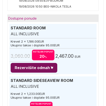
19/08/2026 09:55
BJV-BODRUM
19/08/2026 10:50
BEG-NIKOLA TESLA
Dostupne ponude
STANDARD ROOM
ALL INCLUSIVE
Krevet 2 x
1,186.00
EUR
Ukupno takse i doplate
95.00
EUR
HOTELSKI POPUST
3,060.00
2,467.00
20
EUR
%
Rezervišite odmah
STANDARD SIDESEAVIEW ROOM
ALL INCLUSIVE
Krevet 2 x
1,233.00
EUR
Ukupno takse i doplate
95.00
EUR
HOTELSKI POPUST