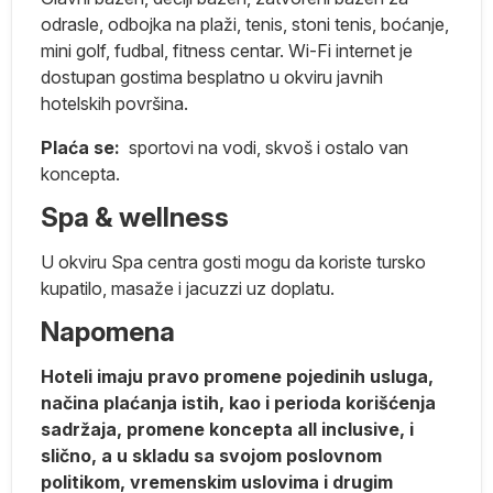
odrasle, odbojka na plaži, tenis, stoni tenis, boćanje,
mini golf, fudbal, fitness centar. Wi-Fi internet je
dostupan gostima besplatno u okviru javnih
hotelskih površina.
Plaća se:
sportovi na vodi, skvoš i ostalo van
koncepta.
Spa & wellness
U okviru Spa centra gosti mogu da koriste tursko
kupatilo, masaže i jacuzzi uz doplatu.
Napomena
e
Hoteli imaju pravo promene pojedinih usluga,
načina plaćanja istih, kao i perioda korišćenja
sadržaja, promene koncepta all inclusive, i
slično, a u skladu sa svojom poslovnom
Q
politikom, vremenskim uslovima i drugim