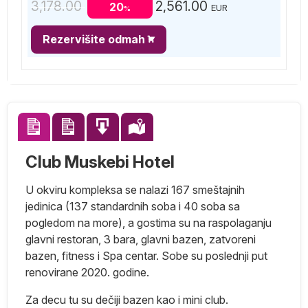
3,178.00
2,561.00
20
EUR
%
Rezervišite odmah
Club Muskebi Hotel
U okviru kompleksa se nalazi 167 smeštajnih
jedinica (137 standardnih soba i 40 soba sa
pogledom na more), a gostima su na raspolaganju
glavni restoran, 3 bara, glavni bazen, zatvoreni
bazen, fitness i Spa centar. Sobe su poslednji put
renovirane 2020. godine.
Za decu tu su dečiji bazen kao i mini club.