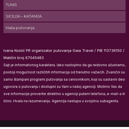
TUNIS
m
SICILIJA – KATANIJA
Naša putovanja
os
Ivana Kostić PR organizator putovanja Gaia Travel / PIB 113736150 /
Matični broj 67045483
Sajt je informativnog karaktera. Iako nastojimo da ga redovno ažuriramo,
postoji mogućnost različitih informacija od trenutno važećih. Zvanični su
samo štampani programi putovanja sa cenovnikom, koji su sastavni deo
ugovora o putovanju i dostupni su Vam u našoj agenciji. Molimo Vas da
sve informacije proverite direktno u agenciji putem telefona, e-mail-a ili
lično. Hvala na razumevanju. Agencija nastupa u svojstvu subagenta.