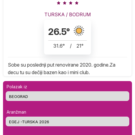
TURSKA
/
BODRUM
26.5
°
31.6
°
/
21
°
Sobe su poslednji put renovirane 2020. godine.Za
decu tu su dečiji bazen kao i mini club.
Polazak iz
Aranžman