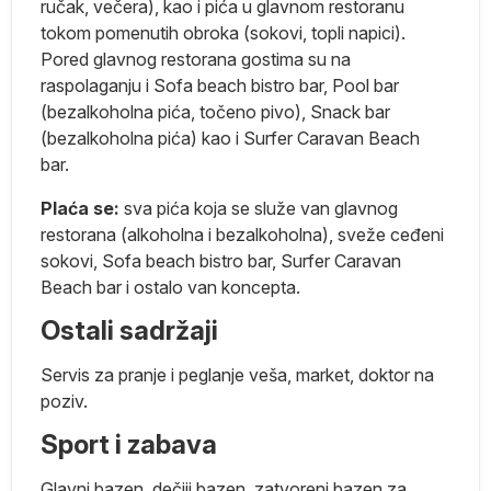
ručak, večera), kao i pića u glavnom restoranu
tokom pomenutih obroka (sokovi, topli napici).
Pored glavnog restorana gostima su na
raspolaganju i Sofa beach bistro bar, Pool bar
(bezalkoholna pića, točeno pivo), Snack bar
e.
(bezalkoholna pića) kao i Surfer Caravan Beach
bar.
Plaća se:
sva pića koja se služe van glavnog
restorana (alkoholna i bezalkoholna), sveže ceđeni
a
sokovi, Sofa beach bistro bar, Surfer Caravan
Beach bar i ostalo van koncepta.
e
Ostali sadržaji
a
e.
Servis za pranje i peglanje veša, market, doktor na
poziv.
Sport i zabava
na
Glavni bazen, dečiji bazen, zatvoreni bazen za