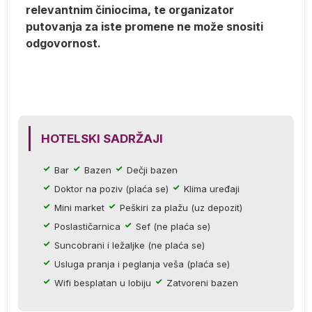
relevantnim činiocima, te organizator
putovanja za iste promene ne može snositi
).
odgovornost.
S,
HOTELSKI SADRŽAJI
Bar
Bazen
Dečji bazen
Doktor na poziv (plaća se)
Klima uređaji
Mini market
Peškiri za plažu (uz depozit)
Poslastičarnica
Sef (ne plaća se)
Suncobrani i ležaljke (ne plaća se)
Usluga pranja i peglanja veša (plaća se)
Wifi besplatan u lobiju
Zatvoreni bazen