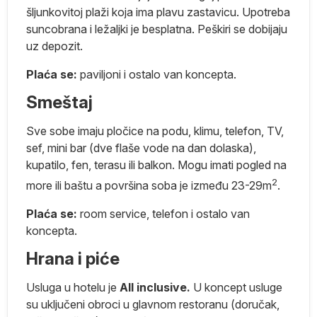
šljunkovitoj plaži koja ima plavu zastavicu. Upotreba
suncobrana i ležaljki je besplatna. Peškiri se dobijaju
 i
uz depozit.
0
Plaća se:
paviljoni i ostalo van koncepta.
Smeštaj
lo
Sve sobe imaju pločice na podu, klimu, telefon, TV,
sef, mini bar (dve flaše vode na dan dolaska),
kupatilo, fen, terasu ili balkon. Mogu imati pogled na
2
more ili baštu a površina soba je između 23-29m
.
Plaća se:
room service, telefon i ostalo van
koncepta.
Hrana i piće
Usluga u hotelu je
All inclusive.
U koncept usluge
su uključeni obroci u glavnom restoranu (doručak,
ma