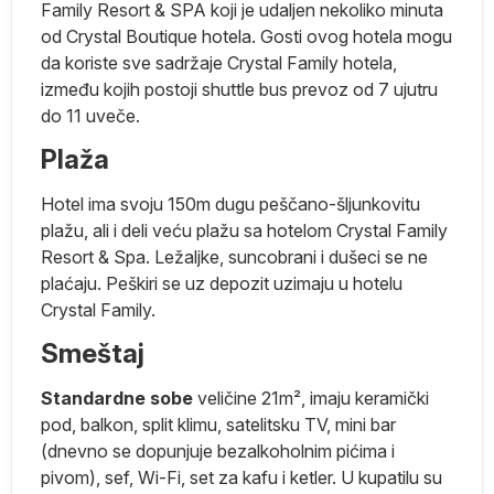
Family Resort & SPA koji je udaljen nekoliko minuta
e
od Crystal Boutique hotela. Gosti ovog hotela mogu
da koriste sve sadržaje Crystal Family hotela,
ko
između kojih postoji shuttle bus prevoz od 7 ujutru
do 11 uveče.
e
Plaža
j
Hotel ima svoju 150m dugu peščano-šljunkovitu
no
plažu, ali i deli veću plažu sa hotelom Crystal Family
,
Resort & Spa. Ležaljke, suncobrani i dušeci se ne
plaćaju. Peškiri se uz depozit uzimaju u hotelu
ik
Crystal Family.
Smeštaj
e
Standardne sobe
veličine 21m², imaju keramički
pod, balkon, split klimu, satelitsku TV, mini bar
(dnevno se dopunjuje bezalkoholnim pićima i
pivom), sef, Wi-Fi, set za kafu i ketler. U kupatilu su