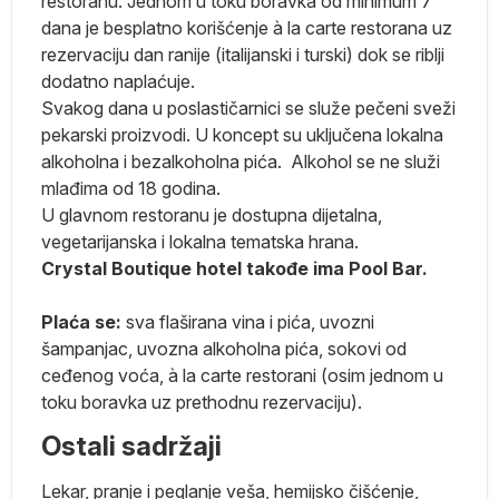
restoranu. Jednom u toku boravka od minimum 7
dana je besplatno korišćenje à la carte restorana uz
ne
rezervaciju dan ranije (italijanski i turski) dok se riblji
dodatno naplaćuje.
u,
Svakog dana u poslastičarnici se služe pečeni sveži
pekarski proizvodi. U koncept su uključena lokalna
 a
alkoholna i bezalkoholna pića. Alkohol se ne služi
mlađima od 18 godina.
U glavnom restoranu je dostupna dijetalna,
vegetarijanska i lokalna tematska hrana.
Crystal Boutique hotel takođe ima Pool Bar.
da
Plaća se:
sva flaširana vina i pića, uvozni
n
šampanjac, uvozna alkoholna pića, sokovi od
i
ceđenog voća, à la carte restorani (osim jednom u
toku boravka uz prethodnu rezervaciju).
.
Ostali sadržaji
Lekar, pranje i peglanje veša, hemijsko čišćenje,