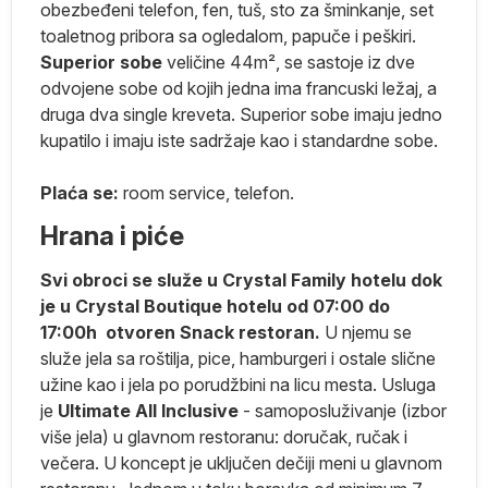
obezbeđeni telefon, fen, tuš, sto za šminkanje, set
toaletnog pribora sa ogledalom, papuče i peškiri.
iki
Superior sobe
veličine 44m², se sastoje iz dve
odvojene sobe od kojih jedna ima francuski ležaj, a
druga dva single kreveta. Superior sobe imaju jedno
kupatilo i imaju iste sadržaje kao i standardne sobe.
ko
Plaća se:
room service, telefon.
Hrana i piće
Svi obroci se služe u Crystal Family hotelu dok
je u Crystal Boutique hotelu od 07:00 do
 U
17:00h otvoren Snack restoran.
U njemu se
služe jela sa roštilja, pice, hamburgeri i ostale slične
užine kao i jela po porudžbini na licu mesta.
Usluga
je
Ultimate All Inclusive
- samoposluživanje (izbor
više jela) u glavnom restoranu: doručak, ručak i
večera. U koncept je uključen dečiji meni u glavnom