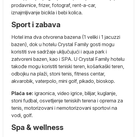
prodavnice, frizer, fotograf, rent-a-car,
iznajmljivanje bicikla i bebi kolica.
Sport i zabava
Hotel ima dva otvorena bazena (1 veliki i 1 jacuzzi
bazen), dok u hotelu Crystal Family gosti mogu
koristiti sve sadržaje uključujući i aqua park i
zatvoreni bazen, kao i SPA. U Crystal Family hotelu
takođe mogu koristiti teniski teren, košarkaški teren,
odbojku na plaži, stoni tenis, fitness centar,
akvarobik, vaterpolo, mini golf, pikado, bioskop.
Plaća se:
igraonica, video igrice, bilijar, kuglanje,
er
stoni fudbal, osvetljenje teniskih terena i oprema za
tenis, motorizovani i nemotorizovani sportovi na
vodi, golf.
e.
Spa & wellness