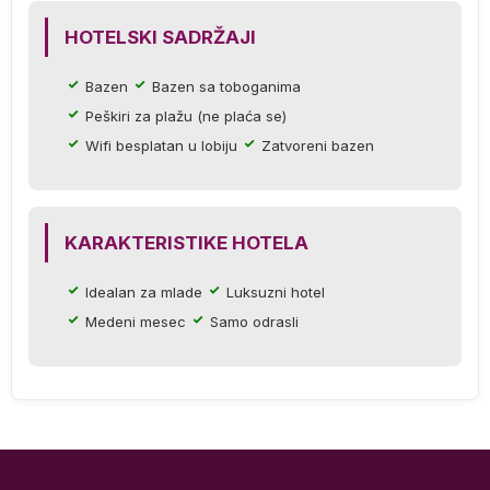
HOTELSKI SADRŽAJI
Bazen
Bazen sa toboganima
Peškiri za plažu (ne plaća se)
Wifi besplatan u lobiju
Zatvoreni bazen
KARAKTERISTIKE HOTELA
).
Idealan za mlade
Luksuzni hotel
Medeni mesec
Samo odrasli
S,
e