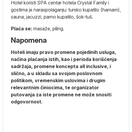
Hotel koristi SPA centar hotela Crystal Family i
gostima je naraspolaganju: tursko kupatilo (hamam),
sauna, jacuzzi, parno kupatilo, šok-tuš.
a
Plaća se:
masaže, piling.
e
Napomena
la
e.
Hoteli imaju pravo promene pojedinih usluga,
načina plaćanja istih, kao i perioda korišćenja
sadržaja, promene koncepta all inclusive, i
slično, a u skladu sa svojom poslovnom
politikom, vremenskim uslovima i drugim
relevantnim činiocima, te organizator
putovanja za iste promene ne može snositi
ih
odgovornost.