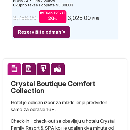
Krevet 2 x
1,465.00
EUR
Ukupno takse i doplate
95.00
EUR
HOTELSKI POPUST
3,758.00
3,025.00
20
EUR
%
Rezervišite odmah
Crystal Boutique Comfort
Collection
Hotel je odličan izbor za mlade jer je predviđen
samo za odrasle 16+.
Check-in i check-out se obavljaju u hotelu Crystal
Family Resort & SPA koji je udaljen dva minuta od