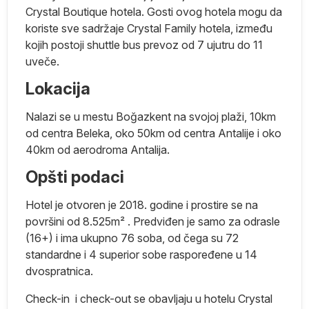
Crystal Boutique hotela. Gosti ovog hotela mogu da
koriste sve sadržaje Crystal Family hotela, između
kojih postoji shuttle bus prevoz od 7 ujutru do 11
uveče.
ar
Lokacija
na
Nalazi se u mestu Boğazkent na svojoj plaži, 10km
od centra Beleka, oko 50km od centra Antalije i oko
40km od aerodroma Antalija.
na
Opšti podaci
su
Hotel je otvoren je 2018. godine i prostire se na
ej
površini od 8.525m² . Predviđen je samo za odrasle
(16+) i ima ukupno 76 soba, od čega su 72
ma
standardne i 4 superior sobe raspoređene u 14
dvospratnica.
Check-in i check-out se obavljaju u hotelu Crystal
je