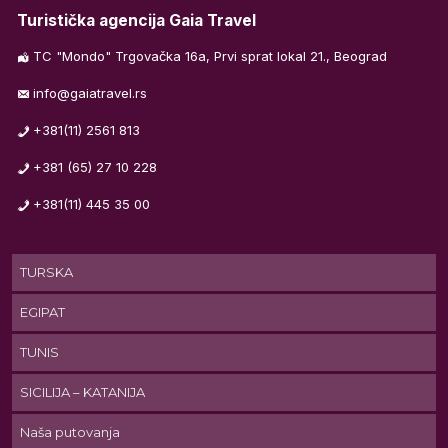
Turistička agencija Gaia Travel
TC "Mondo" Trgovačka 16a, Prvi sprat lokal 21., Beograd
info@gaiatravel.rs
+381(11) 2561 813
+381 (65) 27 10 228
+381(11) 445 35 00
TURSKA
EGIPAT
TUNIS
SICILIJA – KATANIJA
Naša putovanja