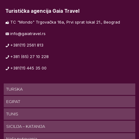
Turistička agencija Gaia Travel
TC "Mondo" Trgovačka 16a, Prvi sprat lokal 21., Beograd
info@gaiatravel.rs
+381(11) 2561 813
+381 (65) 27 10 228
).
+381(11) 445 35 00
S,
TURSKA
EGIPAT
e
TUNIS
SICILIJA – KATANIJA
Naša putovanja