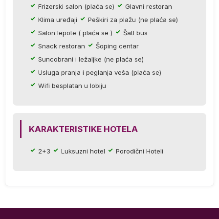
Frizerski salon (plaća se)
Glavni restoran
a
Klima uređaji
Peškiri za plažu (ne plaća se)
Salon lepote ( plaća se )
Šatl bus
e
Snack restoran
Šoping centar
la
Suncobrani i ležaljke (ne plaća se)
e.
Usluga pranja i peglanja veša (plaća se)
Wifi besplatan u lobiju
KARAKTERISTIKE HOTELA
ih
2+3
Luksuzni hotel
Porodični Hoteli