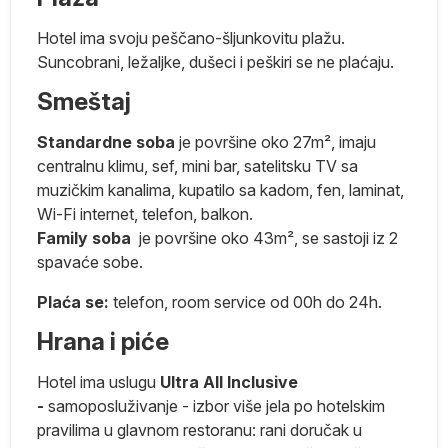
ko
Hotel ima svoju peščano-šljunkovitu plažu.
Suncobrani, ležaljke, dušeci i peškiri se ne plaćaju.
e
Smeštaj
j
Standardne soba
je površine oko 27m
²,
imaju
centralnu klimu, sef, mini bar, satelitsku TV sa
no
muzičkim kanalima, kupatilo sa kadom, fen, laminat,
,
Wi-Fi internet, telefon, balkon.
Family soba
je površine oko 43m², se sastoji iz 2
ik
spavaće sobe.
e
Plaća se:
telefon, room service od 00h do 24h.
Hrana i piće
Hotel ima uslugu
Ultra All Inclusive
-
samoposluživanje - izbor više jela po hotelskim
pravilima u glavnom restoranu: rani doručak u