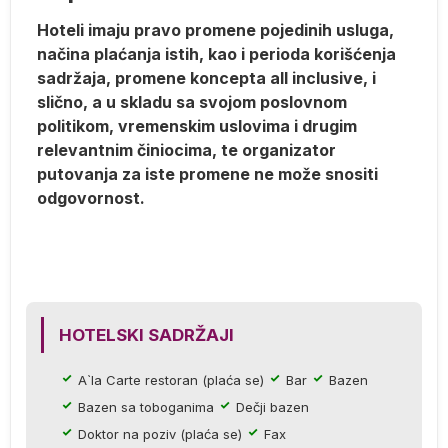
Hoteli imaju pravo promene pojedinih usluga,
načina plaćanja istih, kao i perioda korišćenja
sadržaja, promene koncepta all inclusive, i
slično, a u skladu sa svojom poslovnom
politikom, vremenskim uslovima i drugim
relevantnim činiocima, te organizator
putovanja za iste promene ne može snositi
odgovornost.
er
HOTELSKI SADRŽAJI
e.
A`la Carte restoran (plaća se)
Bar
Bazen
Bazen sa toboganima
Dečji bazen
Doktor na poziv (plaća se)
Fax