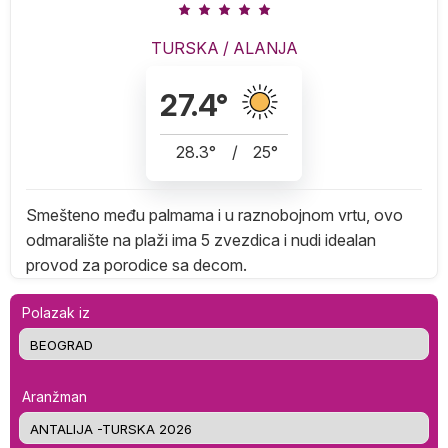
TURSKA
/
ALANJA
27.4
°
28.3
°
/
25
°
Smešteno među palmama i u raznobojnom vrtu, ovo
odmaralište na plaži ima 5 zvezdica i nudi idealan
provod za porodice sa decom.
Polazak iz
Aranžman