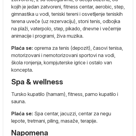
ne
kojih je jedan zatvoreni, fitness centar, aerobic, step,
gimnastika u vodi, teniski tereni i osvetljenje teniskih
u,
terena uveče (uz rezervaciju), stoni tenis, odbojka
na plaži, vaterpolo, step, pikado, dnevne i večernje
 a
animacije i programi, živa muzika.
Plaća se:
oprema za tenis (depozit), časovi tenisa,
motorizovani i nemotorizovani sportovi na vodi,
škola ronjenja, kompjuterske igrice i ostalo van
koncepta.
da
n
Spa & wellness
i
Tursko kupatilo (hamam), fitness, parno kupatilo i
sauna.
.
Plaća se:
Spa centar, jacuzzi, centar za negu
lepote, tretmani, piling, masaže, terapije.
Napomena