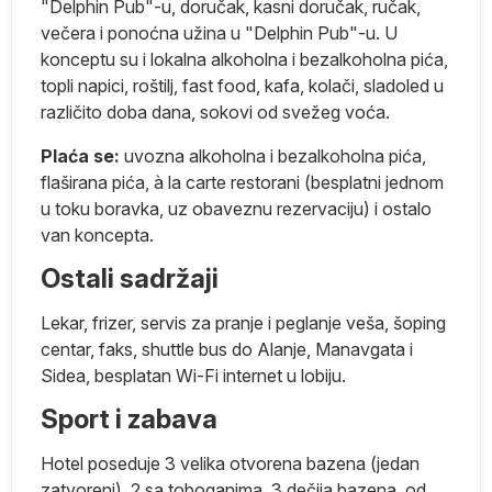
"Delphin Pub"-u, doručak, kasni doručak, ručak,
iki
večera i ponoćna užina u "Delphin Pub"-u. U
konceptu su i lokalna alkoholna i bezalkoholna pića,
topli napici, roštilj, fast food, kafa, kolači, sladoled u
različito doba dana, sokovi od svežeg voća.
ko
Plaća se:
uvozna alkoholna i bezalkoholna pića,
flaširana pića, à la carte restorani (besplatni jednom
u toku boravka, uz obaveznu rezervaciju) i ostalo
van koncepta.
Ostali sadržaji
 U
Lekar, frizer, servis za pranje i peglanje veša, šoping
centar, faks, shuttle bus do Alanje, Manavgata i
Sidea, besplatan Wi-Fi internet u lobiju.
Sport i zabava
Hotel poseduje 3 velika otvorena bazena (jedan
zatvoreni), 2 sa toboganima, 3 dečija bazena, od