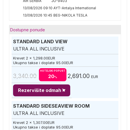
AIR SERBIA
JU-9403
13/08/2026 09:10
AYT-Antalya International
13/08/2026 10:45
BEG-NIKOLA TESLA
Dostupne ponude
STANDARD LAND VIEW
ULTRA ALL INCLUSIVE
Krevet 2 x
1,298.00
EUR
Ukupno takse i doplate
95.00
EUR
HOTELSKI POPUST
3,340.00
2,691.00
20
EUR
%
Rezervišite odmah
STANDARD SIDESEAVIEW ROOM
ULTRA ALL INCLUSIVE
Krevet 2 x
1,307.00
EUR
Ukupno takse i doplate
95.00
EUR