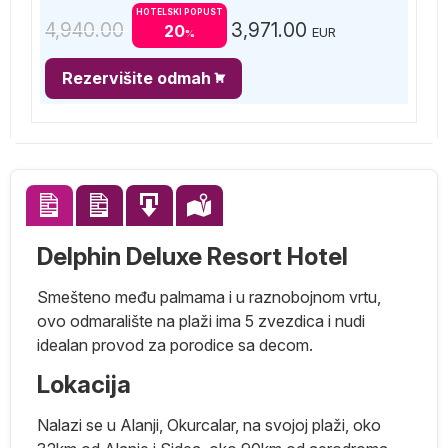
HOTELSKI POPUST
4,940.00
3,971.00
20
EUR
%
Rezervišite odmah
Delphin Deluxe Resort Hotel
Smešteno među palmama i u raznobojnom vrtu,
ovo odmaralište na plaži ima 5 zvezdica i nudi
idealan provod za porodice sa decom.
Lokacija
Nalazi se u Alanji, Okurcalar, na svojoj plaži, oko