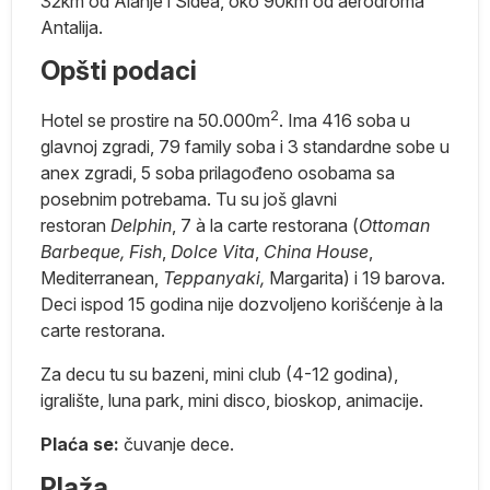
32km od Alanje i Sidea, oko 90km od aerodroma
Antalija.
Opšti podaci
ar
na
2
Hotel se prostire na 50.000m
. Ima 416 soba u
glavnoj zgradi, 79 family soba i 3 standardne sobe u
anex zgradi, 5 soba prilagođeno osobama sa
posebnim potrebama. Tu su još glavni
restoran
Delphin
, 7 à la carte restorana (
Ottoman
na
Barbeque,
Fish
,
Dolce Vita
,
China House
,
Mediterranean,
Teppanyaki,
Margarita) i 19 barova.
su
Deci ispod 15 godina nije dozvoljeno korišćenje à la
ej
carte restorana.
ma
Za decu tu su bazeni, mini club (4-12 godina),
igralište, luna park, mini disco, bioskop, animacije.
Plaća se:
čuvanje dece.
je
e
Plaža