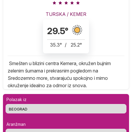
TURSKA
/
KEMER
29.5
°
35.3
°
/
25.2
°
Smešten u blizini centra Kemera, okružen bujnim
zelenim šumama i prekrasnim pogledom na
Sredozemno more, stvarajuću spokojno i mirno
okruženje idealno za odmor iz snova.
Polazak iz
Aranžman