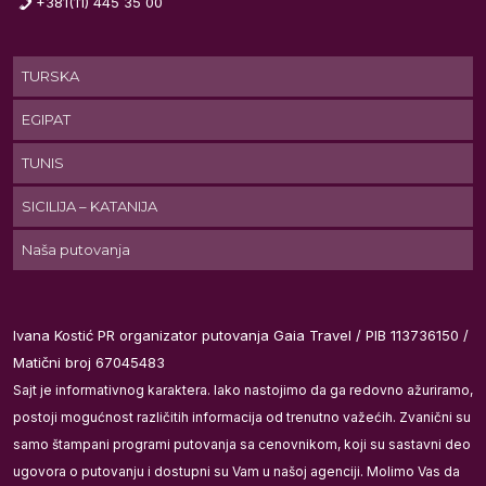
+381(11) 445 35 00
TURSKA
).
EGIPAT
TUNIS
S,
SICILIJA – KATANIJA
Naša putovanja
e
Ivana Kostić PR organizator putovanja Gaia Travel / PIB 113736150 /
Matični broj 67045483
Sajt je informativnog karaktera. Iako nastojimo da ga redovno ažuriramo,
postoji mogućnost različitih informacija od trenutno važećih. Zvanični su
samo štampani programi putovanja sa cenovnikom, koji su sastavni deo
ugovora o putovanju i dostupni su Vam u našoj agenciji. Molimo Vas da