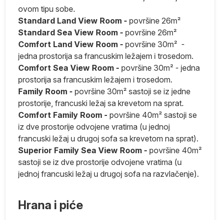
ovom tipu sobe.
j
Standard Lan
d View Room -
površine 26m²
Standard Sea View Room -
površine 26m²
no
Comfort Land View Room -
površine 30m² -
,
jedna prostorija sa francuskim ležajem i trosedom.
Comfort Sea View Room -
površine 30m² - jedna
ik
prostorija sa francuskim ležajem i trosedom.
Family Room -
površine 30m² sastoji se iz jedne
e
prostorije, francuski ležaj sa krevetom na sprat.
Comfort Family Room -
površine 40m² sastoji se
iz dve prostorije odvojene vratima (u jednoj
francuski ležaj u drugoj sofa sa krevetom na sprat).
Superior Family Sea View Room -
površine 40m²
sastoji se iz dve prostorije odvojene vratima (u
jednoj francuski ležaj u drugoj sofa na razvlačenje).
iki
Hrana i piće