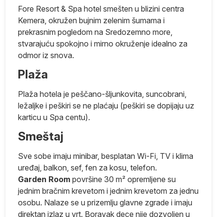
na
Fore Resort & Spa hotel smešten u blizini centra
Kemera, okružen bujnim zelenim šumama i
prekrasnim pogledom na Sredozemno more,
stvarajuću spokojno i mirno okruženje idealno za
odmor iz snova.
na
Plaža
su
Plaža hotela je peščano-šljunkovita, suncobrani,
ej
ležaljke i peškiri se ne plaćaju (peškiri se dopijaju uz
karticu u Spa centu).
ma
Smeštaj
je
Sve sobe imaju minibar, besplatan Wi-Fi, TV i klima
e
uređaj, balkon, sef, fen za kosu, telefon.
Garden Room
površine 30 m² opremljene su
ko
jednim bračnim krevetom i jednim krevetom za jednu
osobu. Nalaze se u prizemlju glavne zgrade i imaju
e
direktan izlaz u vrt. Boravak dece nije dozvoljen u