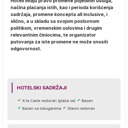
Hoteli imaju pravo promene pojedinih usluga,
načina plaćanja istih, kao i perioda korišćenja
sadržaja, promene koncepta all inclusive, i
slično, a u skladu sa svojom poslovnom
politikom, vremenskim uslovima i drugim
relevantnim činiocima, te organizator
putovanja za iste promene ne može snositi
odgovornost.
er
e.
HOTELSKI SADRŽAJI
A`la Carte restoran (plaća se)
Bazen
Bazen sa toboganima
Glavni restoran
a