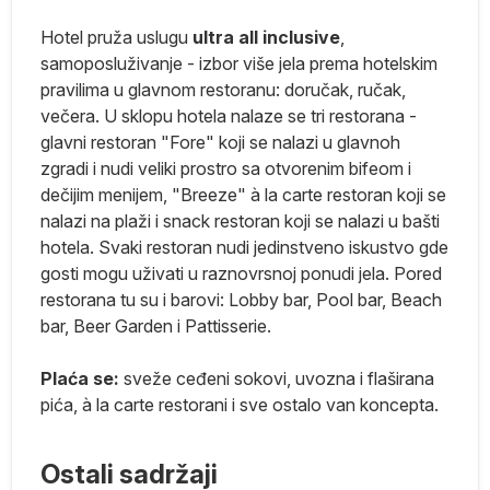
ko
Hotel pruža uslugu
ultra all inclusive
,
samoposluživanje - izbor više jela prema hotelskim
pravilima u glavnom restoranu: doručak, ručak,
večera. U sklopu hotela nalaze se tri restorana -
glavni restoran "Fore" koji se nalazi u glavnoh
zgradi i nudi veliki prostro sa otvorenim bifeom i
 U
dečijim menijem, "Breeze" à la carte restoran koji se
nalazi na plaži i snack restoran koji se nalazi u bašti
hotela. Svaki restoran nudi jedinstveno iskustvo gde
gosti mogu uživati u raznovrsnoj ponudi jela. Pored
restorana tu su i barovi: Lobby bar, Pool bar, Beach
bar, Beer Garden i Pattisserie.
Plaća se:
sveže ceđeni sokovi, uvozna i flaširana
ne
pića, à la carte restorani i sve ostalo van koncepta.
u,
Ostali sadržaji