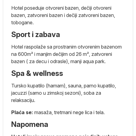
 a
Hotel poseduje otvoreni bazen, dečiji otvoreni
bazen, zatvoreni bazen i dečiji zatvoreni bazen,
tobogane.
Sport i zabava
da
Hotel raspolaže sa prostranim otvorenim bazenom
n
na 600m² i manjim dečijim od 26 m², zatvoreni
i
bazen ( za decu i odrasle), manji aqua park.
Spa & wellness
.
Tursko kupatilo (hamam), sauna, parno kupatilo,
jacuzzi (samo u zimskoj sezoni), soba za
relaksaciju.
Plaća se:
masaža, tretmani nege lica i tela.
Napomena