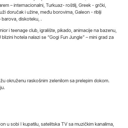
rem – internacionalni, Turkuaz- roštilj, Greek - grčki,
ži doručak i užine, među borovima, Galeon - riblji
o barova, diskoteku, .
nior i teenage club, igralište, pikado, animacije na bazenu,
U blizini hotela nalazi se “Gogi Fun Jungle” – mini grad za
lažu okruženu raskošnim zelenilom sa prelepim dokom.
ju.
efon u sobi I kupatilu, satelitska TV sa muzičkim kanalima,