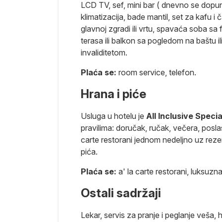
LCD TV, sef, mini bar ( dnevno se dopunju
ba izdvojiti
klimatizacija, bade mantil, set za kafu 
rovima,
glavnoj zgradi ili vrtu, spavaća soba sa 
terasa ili balkon sa pogledom na baštu i
invaliditetom.
Plaća se:
room service, telefon.
Hrana i piće
Usluga u hotelu je
All Inclusive Specia
pravilima: doručak, ručak, večera, posl
a pre leta.
carte restorani jednom nedeljno uz reze
oćenje.
pića.
Plaća se:
a' la carte restorani, luksuzna
a odmor,
Ostali sadržaji
Lekar, servis za pranje i peglanje veša, 