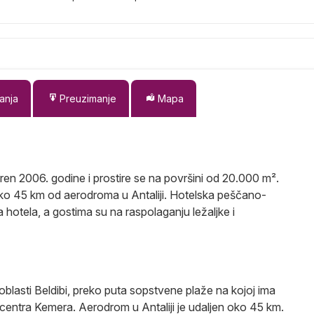
anja
Preuzimanje
Mapa
ren 2006. godine i prostire se na površini od 20.000 m².
a oko 45 km od aerodroma u Antaliji. Hotelska peščano-
 hotela, a gostima su na raspolaganju ležaljke i
oblasti Beldibi, preko puta sopstvene plaže na kojoj ima
 centra Kemera. Aerodrom u Antaliji je udaljen oko 45 km.