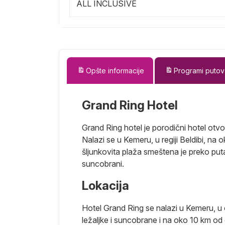
ALL INCLUSIVE
Opšte informacije
Programi putov
Grand Ring Hotel
Grand Ring hotel je porodični hotel otvo
Nalazi se u Kemeru, u regiji Beldibi, n
šljunkovita plaža smeštena je preko puta
suncobrani.
Lokacija
a jedan od
Hotel Grand Ring se nalazi u Kemeru, u 
rijski centar
ležaljke i suncobrane i na oko 10 km od