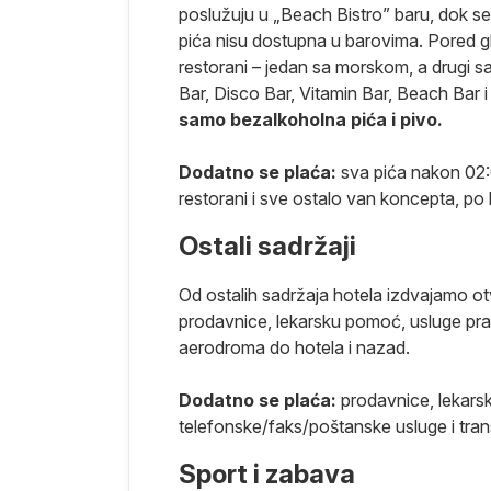
poslužuju u „Beach Bistro” baru, dok se
pića nisu dostupna u barovima. Pored gl
restorani – jedan sa morskom, a drugi 
Bar, Disco Bar, Vitamin Bar, Beach Bar 
samo bezalkoholna pića i pivo.
Dodatno se plaća:
sva pića nakon 02:0
restorani i sve ostalo van koncepta, po 
a pre leta.
Ostali sadržaji
oćenje.
Od ostalih sadržaja hotela izdvajamo ot
prodavnice, lekarsku pomoć, usluge pra
a odmor,
aerodroma do hotela i nazad.
Dodatno se plaća:
prodavnice, lekars
telefonske/faks/poštanske usluge i tra
destinaciji i
Sport i zabava
slučaju