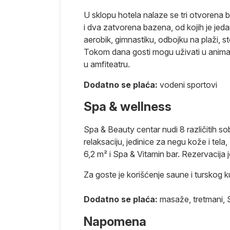
isnosti od
U sklopu hotela nalaze se tri otvorena b
r do
i dva zatvorena bazena, od kojih je jedan
aerobik, gimnastiku, odbojku na plaži, sto
Tokom dana gosti mogu uživati u animac
pretragom na
u amfiteatru.
arametara
oba....).
Dodatno se plaća:
vodeni sportovi
Spa & wellness
Spa & Beauty centar nudi 8 različitih s
 u Antaliji,
relaksaciju, jedinice za negu kože i tel
a i doplaćuje
6,2 m² i Spa & Vitamin bar. Rezervacija
enciji uz
Za goste je korišćenje saune i turskog
zvaničnom
e važe za
Dodatno se plaća:
masaže, tretmani, S
emaju mesto u
Napomena