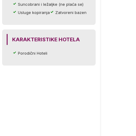
Suncobrani i ležaljke (ne plaća se)
Usluge kopiranja
Zatvoreni bazen
KARAKTERISTIKE HOTELA
Porodični Hoteli