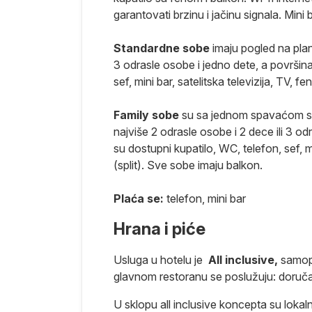
laca. U centru
garantovati brzinu i jačinu signala. M
 međunarodnog
Standardne sobe
imaju pogled na plan
ocenjive
3 odrasle osobe i jedno dete, a površina
onovog hrama
sef, mini bar, satelitska televizija, TV, 
e antički
o 4 km
Family sobe
su sa jednom spavaćom so
to za izlet
najviše 2 odrasle osobe i 2 dece ili 3 o
su dostupni kupatilo, WC, telefon, sef, mi
pe obale
(split). Sve sobe imaju balkon.
ipičnu
a 11 700 živi
Plaća se:
telefon, mini bar
ova. Glavna
Hrana i piće
 i borove
 kamenih i
Usluga u hotelu je
All inclusive,
samopo
doban porodični
glavnom restoranu se poslužuju: doruča
ba izdvojiti
rovima,
U sklopu all inclusive koncepta su lokal