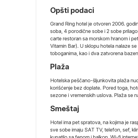
 centar
Opšti podaci
 je svakako
ti plaža (na
Grand Ring hotel je otvoren 2006. godin
antičko
soba, 4 porodične sobe i 2 sobe prilago
Pergamona u
carte restoran sa morskom hranom i pet
Vitamin Bar). U sklopu hotela nalaze se t
a dve dugačke
toboganima, kao i dva zatvorena bazena, 
novnika drugi
un hotela,
Plaža
ržava
 Damlataš
Hotelska peščano-šljunkovita plaža nudi 
aj (Dolina Dim),
korišćenje bez doplate. Pored toga, hot
entra i rta
sezone i vremenskih uslova. Plaža se na
ezuje 4
Smeštaj
eska jedan je
ošnih resorta
Hotel ima pet spratova, na kojima je ras
 kod ljubitelja
sve sobe imaju SAT TV, telefon, sef, klim
rsta ptica.
kupatilo sa fenom i balkon. Wi-fi inter