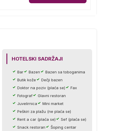
HOTELSKI SADRŽAJI
Bar
Bazen
Bazen sa toboganima
Butik kože
Dečji bazen
Doktor na poziv (plaća se)
Fax
Fotograf
Glavni restoran
Juvelirnica
Mini market
Peškiri za plažu (ne plaća se)
Rent a car (plaća se)
Sef (plaća se)
Snack restoran
Šoping centar