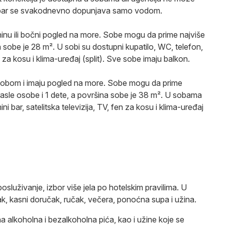
ini bar se svakodnevno dopunjava samo vodom.
inu ili bočni pogled na more. Sobe mogu da prime najviše
 sobe je 28 m². U sobi su dostupni kupatilo, WC, telefon,
fen za kosu i klima-uređaj (split). Sve sobe imaju balkon.
bom i imaju pogled na more. Sobe mogu da prime
drasle osobe i 1 dete, a površina sobe je 38 m². U sobama
ni bar, satelitska televizija, TV, fen za kosu i klima-uređaj
služivanje, izbor više jela po hotelskim pravilima. U
k, kasni doručak, ručak, večera, ponoćna supa i užina.
na alkoholna i bezalkoholna pića, kao i užine koje se