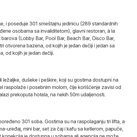
e, i poseduje 301 smeštajnu jedinicu (289 standardnih
đene osobama sa invaliditetom), glavni restoran, à la
 barova (Lobby Bar, Pool Bar, Beach Bar, Disco Bar,
ri otvorena bazena, od kojih je jedan dečiji i jedan sa
od kojih je jedan dečiji.
ležaljke, dušeke i peškire, koji su gostima dostupni na
el raspolaže i posebnim molom, čije korišćenje zavisi od
lazi prekoputa hotela, na nekih 50m udaljenosti.
poređeno 301 soba. Gostima su na raspolaganju tri lifta, a
a-uređaj, mini bar, set za čaj i kafu sa ketlerom, papuče,
net konekcija je dostupna u sobama ali agencija ne može