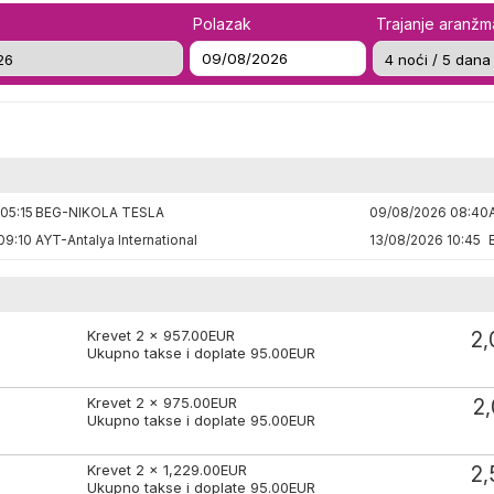
Polazak
Trajanje aranž
05:15
BEG-NIKOLA TESLA
09/08/2026 08:40
09:10
AYT-Antalya International
13/08/2026 10:45
Krevet 2 x
957.00
EUR
2,
Ukupno takse i doplate
95.00
EUR
Krevet 2 x
975.00
EUR
2
Ukupno takse i doplate
95.00
EUR
Krevet 2 x
1,229.00
EUR
2,
Ukupno takse i doplate
95.00
EUR