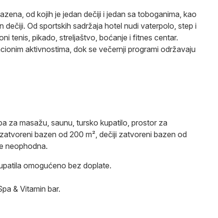
azena, od kojih je jedan dečiji i jedan sa toboganima, kao
 dečiji. Od sportskih sadržaja hotel nudi vaterpolo, step i
ni tenis, pikado, streljaštvo, boćanje i fitnes centar.
ionim aktivnostima, dok se večernji programi održavaju
oba za masažu, saunu, tursko kupatilo, prostor za
a, zatvoreni bazen od 200 m², dečiji zatvoreni bazen od
 je neophodna.
 kupatila omogućeno bez doplate.
pa & Vitamin bar.