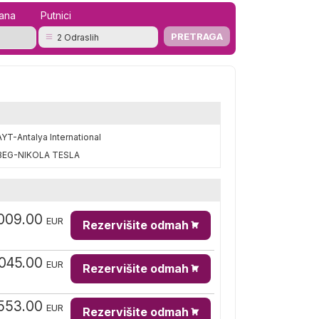
mana
Putnici
2 Odraslih
AYT-Antalya International
BEG-NIKOLA TESLA
009.00
EUR
Rezervišite odmah
,045.00
EUR
Rezervišite odmah
553.00
EUR
Rezervišite odmah