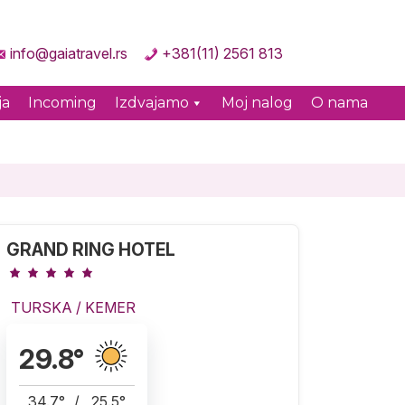
info@gaiatravel.rs
+381(11) 2561 813
ja
Incoming
Izdvajamo
Moj nalog
O nama
GRAND RING HOTEL
TURSKA
/
KEMER
29.8
°
34.7
°
/
25.5
°