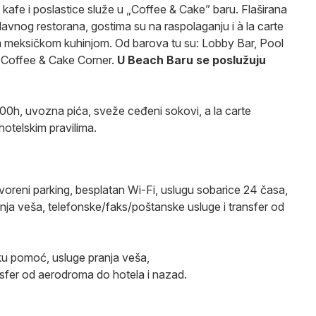
 kafe i poslastice služe u „Coffee & Cake” baru. Flaširana
avnog restorana, gostima su na raspolaganju i à la carte
sa meksičkom kuhinjom. Od barova tu su: Lobby Bar, Pool
i Coffee & Cake Corner.
U Beach Baru se poslužuju
0h, uvozna pića, sveže ceđeni sokovi, a la carte
hotelskim pravilima.
voreni parking, besplatan Wi-Fi, uslugu sobarice 24 časa,
nja veša, telefonske/faks/poštanske usluge i transfer od
ku pomoć, usluge pranja veša,
nsfer od aerodroma do hotela i nazad.