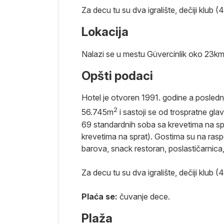
Za decu tu su dva igralište, dečiji klub
Lokacija
Nalazi se u mestu Güvercinlik oko 23k
. Predstavlja
Opšti podaci
a. Grad ima
iteransku
Hotel je otvoren 1991. godine a posledn
ena u podvodni
2
am svetskih
56.745m
i sastoji se od trospratne g
ice, mauzolej.
69 standardnih soba sa krevetima na spr
krevetima na sprat). Gostima su na raspol
obale, koji se
barova, snack restoran, poslastičarnica, 
a.
ma koju
Za decu tu su dva igralište, dečiji klub
tobra.
oda u
Plaća se:
čuvanje dece.
, malo je
Plaža
kođe centar za