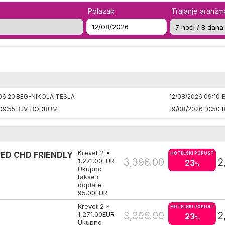
Polazak
Trajanje aranž
06:20
BEG-NIKOLA TESLA
12/08/2026 09:10
09:55
BJV-BODRUM
19/08/2026 10:50
Krevet 2 x
ED CHD FRIENDLY
HOTELSKI POPUST
3,396.00
2
1,271.00
EUR
23
%
Ukupno
takse i
doplate
95.00
EUR
Krevet 2 x
HOTELSKI POPUST
3,396.00
2
1,271.00
EUR
23
%
Ukupno