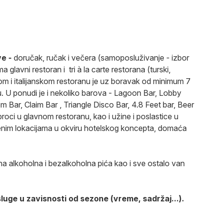
ve -
doručak, ručak i večera (samoposluživanje - izbor
a glavni restoran i tri à la carte restorana (turski,
urskom i italijanskom restoranu je uz boravak od minimum 7
. U ponudi je i nekoliko barova - Lagoon Bar, Lobby
Bar, Claim Bar , Triangle Disco Bar, 4.8 Feet bar, Beer
roci u glavnom restoranu, kao i užine i poslastice u
im lokacijama u okviru hotelskog koncepta, domaća
na alkoholna i bezalkoholna pića kao i sve ostalo van
luge u zavisnosti od sezone (vreme, sadržaj...).