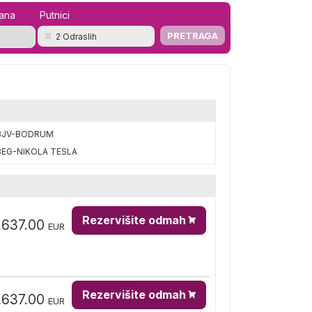
mana
Putnici
2 Odraslih
BJV-BODRUM
BEG-NIKOLA TESLA
Rezervišite odmah
,637.00
EUR
Rezervišite odmah
,637.00
EUR