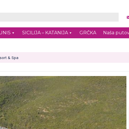
UNIS
SICILIJA – KATANIJA
GRČKA
Naša putov
sort & Spa