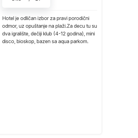
Hotel je odličan izbor za pravi porodični
odmor, uz opuštanje na plaži.Za decu tu su
dva igralište, dečiji klub (4-12 godina), mini
disco, bioskop, bazen sa aqua parkom.