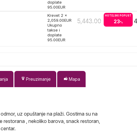
doplate
95.00
EUR
Krevet 2 x
HOTELSKI POPUST
5,443.00
4
2,059.00
EUR
23
%
Ukupno
takse i
doplate
95.00
EUR
anja
Preuzimanje
Mapa
i odmor, uz opuštanje na plaži. Gostima su na
rte restorana , nekoliko barova, snack restoran,
 centar.