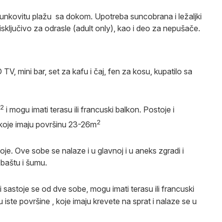
unkovitu plažu sa dokom. Upotreba suncobrana i ležaljki
e isključivo za odrasle (adult only), kao i deo za nepušače.
TV, mini bar, set za kafu i čaj, fen za kosu, kupatilo sa
2
i mogu imati terasu ili francuski balkon. Postoje i
2
koje imaju površinu 23-26m
toje. Ove sobe se nalaze i u glavnoj i u aneks zgradi i
 baštu i šumu.
i sastoje se od dve sobe, mogu imati terasu ili francuski
 iste površine , koje imaju krevete na sprat i nalaze se u