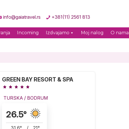
info@gaiatravel.rs
+381(11) 2561 813
anja
Incoming
Izdvajamo
Moj nalog
O nama
GREEN BAY RESORT & SPA
TURSKA
/
BODRUM
26.5
°
31.6
°
/
21
°