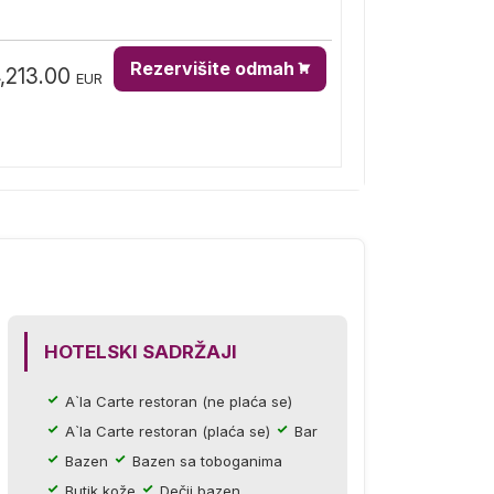
Rezervišite odmah
,213.00
EUR
HOTELSKI SADRŽAJI
A`la Carte restoran (ne plaća se)
A`la Carte restoran (plaća se)
Bar
Bazen
Bazen sa toboganima
Butik kože
Dečji bazen