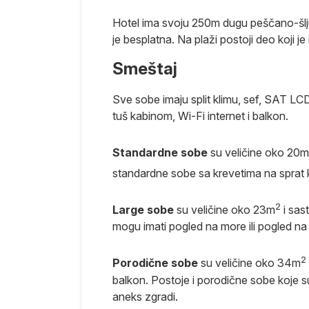
Hotel ima svoju 250m dugu peščano-šlj
je besplatna. Na plaži postoji deo koji j
Smeštaj
a pre leta.
Sve sobe imaju split klimu, sef, SAT LCD 
 hotel prema
tuš kabinom, Wi-Fi internet i balkon.
Standardne sobe
su veličine oko 20m
a odmor,
standardne sobe sa krevetima na sprat 
2
Large sobe
su veličine oko 23m
i sas
destinaciji i
mogu imati pogled na more ili pogled na
slučaju
isnosti od
2
Porodične sobe
su veličine oko 34m
r do
balkon. Postoje i porodične sobe koje su
aneks zgradi.