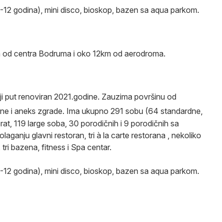
 (4-12 godina), mini disco, bioskop, bazen sa aqua parkom.
m od centra Bodruma i oko 12km od aerodroma.
ji put renoviran 2021.godine. Zauzima površinu od
lavne i aneks zgrade. Ima ukupno 291 sobu (64 standardne,
at, 119 large soba, 30 porodičnih i 9 porodičnih sa
aganju glavni restoran, tri à la carte restorana , nekoliko
tri bazena, fitness i Spa centar.
 (4-12 godina), mini disco, bioskop, bazen sa aqua parkom.