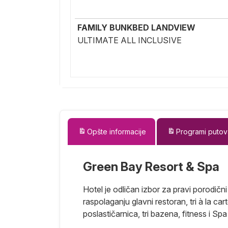
FAMILY BUNKBED LANDVIEW
ULTIMATE ALL INCLUSIVE
Opšte informacije
Programi putov
Green Bay Resort & Spa
Hotel je odličan izbor za pravi porodičn
raspolaganju glavni restoran, tri à la ca
poslastičarnica, tri bazena, fitness i Spa