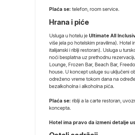
retragom na
Plaća se:
telefon, room service.
arametara
Hrana i piće
osoba.…).
Usluga u hotelu je
Ultimate
All Inclusi
više jela po hotelskim pravilima). Hotel im
italijanski i riblji restoran). Usluga u t
noći besplatna uz prethodnu rezervaciju
Lounge, Frozen Bar, Beach Bar, Freedom 
nemaju mesto u
house. U koncept usluge su uključeni ob
odreženo vreme tokom dana na određen
ma u
bezalkoholna i alkoholna pića.
promenljiva i
laćaju u
Plaća se:
riblji
a la carte restoran, uvoz
dnosti po
koncepta.
tama). Takse
Hotel ima pravo da izmeni detalje us
transtvu su