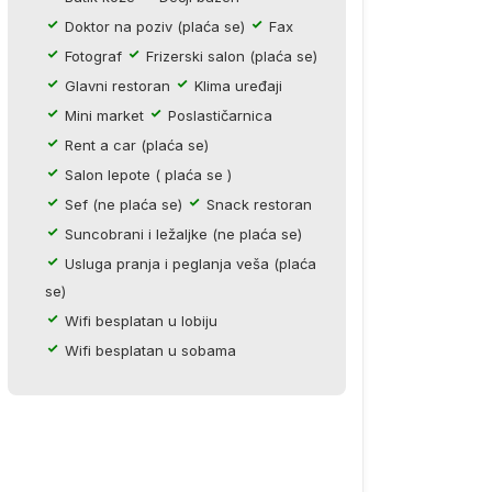
Doktor na poziv (plaća se)
Fax
Fotograf
Frizerski salon (plaća se)
Glavni restoran
Klima uređaji
Mini market
Poslastičarnica
Rent a car (plaća se)
Salon lepote ( plaća se )
Sef (ne plaća se)
Snack restoran
Suncobrani i ležaljke (ne plaća se)
Usluga pranja i peglanja veša (plaća
se)
Wifi besplatan u lobiju
Wifi besplatan u sobama