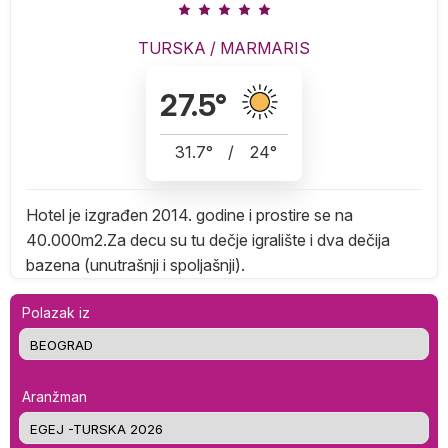
TURSKA
/
MARMARIS
27.5
°
31.7
°
/
24
°
Hotel je izgrađen 2014. godine i prostire se na
40.000m2.Za decu su tu dečje igralište i dva dečija
bazena (unutrašnji i spoljašnji).
Polazak iz
Aranžman