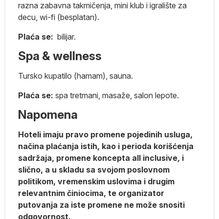
na
razna zabavna takmičenja, mini klub i igralište za
decu, wi-fi (besplatan).
Plaća se:
bilijar.
Spa & wellness
Tursko kupatilo (hamam), sauna.
Plaća se:
spa tretmani, masaže, salon lepote.
Napomena
Hoteli imaju pravo promene pojedinih usluga,
načina plaćanja istih, kao i perioda korišćenja
sadržaja, promene koncepta all inclusive, i
slično, a u skladu sa svojom poslovnom
e
politikom, vremenskim uslovima i drugim
relevantnim činiocima, te organizator
putovanja za iste promene ne može snositi
odgovornost.