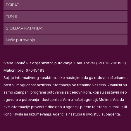
EGIPAT
TUNIS
m
SICILIJA – KATANIJA
Naša putovanja
os
Ivana Kostić PR organizator putovanja Gaia Travel / PIB 113736150 /
Matični broj 67045483
Sajt je informativnog karaktera. Iako nastojimo da ga redovno ažuriramo,
postoji mogućnost različitih informacija od trenutno važećih. Zvanični su
samo štampani programi putovanja sa cenovnikom, koji su sastavni deo
ugovora o putovanju i dostupni su Vam u našoj agenciji. Molimo Vas da
sve informacije proverite direktno u agenciji putem telefona, e-mail-a ili
lično. Hvala na razumevanju. Agencija nastupa u svojstvu subagenta.