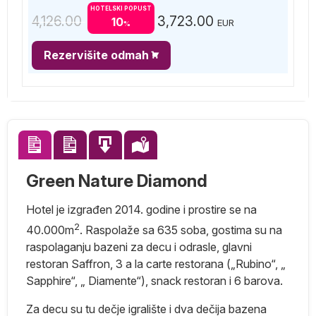
HOTELSKI POPUST
4,126.00
3,723.00
10
EUR
%
Rezervišite odmah
Green Nature Diamond
Hotel je izgrađen 2014. godine i prostire se na
2
40.000m
. Raspolaže sa 635 soba, gostima su na
raspolaganju bazeni za decu i odrasle, glavni
restoran Saffron, 3 a la carte restorana („Rubino“, „
Sapphire“, „ Diamente“), snack restoran i 6 barova.
Za decu su tu dečje igralište i dva dečija bazena