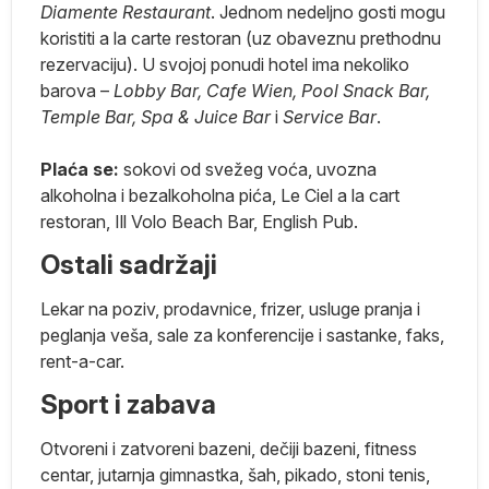
Diamente Restaurant
. Jednom nedeljno gosti mogu
ma
koristiti a la carte restoran (uz obaveznu prethodnu
rezervaciju). U svojoj ponudi hotel ima nekoliko
barova –
Lobby Bar, Cafe Wien, Pool Snack Bar,
Temple Bar, Spa & Juice Bar
i
Service Bar
.
e.
Plaća se:
sokovi od svežeg voća, uvozna
alkoholna i bezalkoholna pića, Le Ciel a la cart
restoran, Ill Volo Beach Bar, English Pub.
Ostali sadržaji
a
Lekar na poziv, prodavnice, frizer, usluge pranja i
e
peglanja veša, sale za konferencije i sastanke, faks,
a
rent-a-car.
e.
Sport i zabava
Otvoreni i zatvoreni bazeni, dečiji bazeni, fitness
centar, jutarnja gimnastka, šah, pikado, stoni tenis,