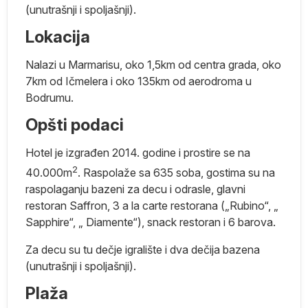
(unutrašnji i spoljašnji).
Lokacija
ci
Nalazi u Marmarisu, oko 1,5km od centra grada, oko
7km od Ičmelera i oko 135km od aerodroma u
ne
Bodrumu.
Opšti podaci
je
Hotel je izgrađen 2014. godine i prostire se na
2
40.000m
. Raspolaže sa 635 soba, gostima su na
i
raspolaganju bazeni za decu i odrasle, glavni
restoran Saffron, 3 a la carte restorana („Rubino“, „
Sapphire“, „ Diamente“), snack restoran i 6 barova.
e
Za decu su tu dečje igralište i dva dečija bazena
ci
(unutrašnji i spoljašnji).
i
Plaža
a