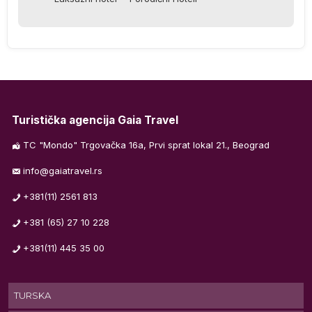
j
ka
 i
do
Turistička agencija Gaia Travel
TC "Mondo" Trgovačka 16a, Prvi sprat lokal 21., Beograd
va
info@gaiatravel.rs
će
+381(11) 2561 813
+381 (65) 27 10 228
+381(11) 445 35 00
.
TURSKA