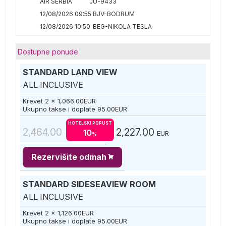
AIR SERBIA
JU-9433
12/08/2026 09:55
BJV-BODRUM
12/08/2026 10:50
BEG-NIKOLA TESLA
Dostupne ponude
STANDARD LAND VIEW
ALL INCLUSIVE
Krevet 2 x
1,066.00
EUR
Ukupno takse i doplate
95.00
EUR
HOTELSKI POPUST
2,464.00
2,227.00
10
EUR
%
Rezervišite odmah
STANDARD SIDESEAVIEW ROOM
ALL INCLUSIVE
Krevet 2 x
1,126.00
EUR
Ukupno takse i doplate
95.00
EUR