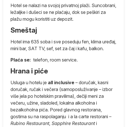
Hotel se nalazi na svojoj privatnoj plaži. Suncobrani,
ležaljke i dušeci se ne plaćaju, dok se peškiri za
plažu mogu koristiti uz depozit.
 i
Smeštaj
0
Hotel ima 635 soba i sve poseduju fen, klima uređaj,
mini bar, SAT TV, sef, set za čaj i kafu, balkon.
lo
Plaća se:
telefon, room service.
Hrana i piće
Usluga u hotelu je
all inclusive
– doručak, kasni
doručak, ručak i večera (samoposluživanje – izbor
više jela po hotelskim pravilima), dečiji meni za
večeru, užine, sladoled, lokalna alkoholna i
bezalkoholna pića. Pored glavnog restorana,
gostima su na raspolaganju i a la carte restorani –
Rubino Restaurant, Sapphire Restaurant
i