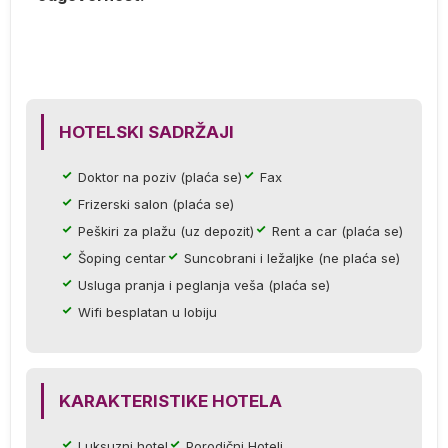
Q
).
HOTELSKI SADRŽAJI
S,
Doktor na poziv (plaća se)
Fax
Frizerski salon (plaća se)
Peškiri za plažu (uz depozit)
Rent a car (plaća se)
Šoping centar
Suncobrani i ležaljke (ne plaća se)
Usluga pranja i peglanja veša (plaća se)
Wifi besplatan u lobiju
KARAKTERISTIKE HOTELA
Luksuzni hotel
Porodični Hoteli