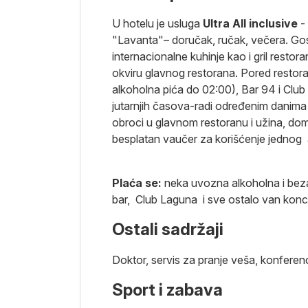
osoba.…).
U hotelu je usluga
Ultra All inclusive
-
"Lavanta"– doručak, ručak, večera. Gosti
internacionalne kuhinje kao i gril restor
okviru glavnog restorana. Pored restora
alkoholna pića do 02:00), Bar 94 i Club
jutarnjih časova-radi određenim danima 
nemaju mesto u
obroci u glavnom restoranu i užina, dom
besplatan vaučer za korišćenje jednog 
ma u
promenljiva i
laćaju u
Plaća se:
neka uvozna alkoholna i beza
dnosti po
bar, Club Laguna i sve ostalo van kon
tama). Takse
Ostali sadržaji
transtvu su
Doktor, servis za pranje veša, konferenc
Sport i zabava