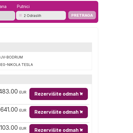
mana
Putnici
2 Odraslih
BJV-BODRUM
BEG-NIKOLA TESLA
483.00
EUR
Rezervišite odmah
,641.00
EUR
Rezervišite odmah
,103.00
EUR
Rezervišite odmah