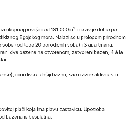
2
 na ukupnoj površini od 191.000m
i naziv je dobio po
 tirkiznog Egejskog mora. Nalazi se u prelepom prirodnom
 sobe (od toga 20 porodičnih soba) i 3 apartmana.
oran, dva bazena na otvorenom, zatvoreni bazen, 4 à la
tar.
ece), mini disco, dečiji bazen, kao i razne aktivnosti i
kovitoj plaži koja ima plavu zastavicu. Upotreba
 kod bazena je besplatna.