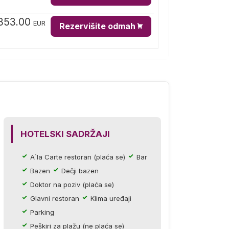
353.00
EUR
Rezervišite odmah
HOTELSKI SADRŽAJI
A`la Carte restoran (plaća se)
Bar
Bazen
Dečji bazen
Doktor na poziv (plaća se)
Glavni restoran
Klima uređaji
Parking
Peškiri za plažu (ne plaća se)