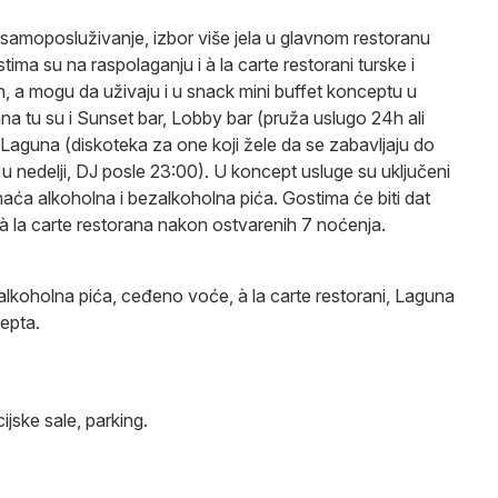
samoposluživanje, izbor više jela u glavnom restoranu
ma su na raspolaganju i à la carte restorani turske i
an, a mogu da uživaju i u snack mini buffet konceptu u
na tu su i Sunset bar, Lobby bar (pruža uslugo 24h ali
 Laguna (diskoteka za one koji žele da se zabavljaju do
u nedelji, DJ posle 23:00). U koncept usluge su uključeni
aća alkoholna i bezalkoholna pića. Gostima će biti dat
à la carte restorana nakon ostvarenih 7 noćenja.
lkoholna pića, ceđeno voće, à la carte restorani, Laguna
cepta.
ijske sale, parking.