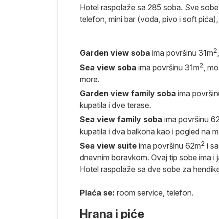
Hotel raspolaže sa 285 soba. Sve sobe im
telefon, mini bar (voda, pivo i soft pića),
a pre leta.
 hotel prema
2
Garden view soba
ima površinu 31m
2
Sea view soba
ima površinu 31m
, mo
more.
a odmor,
Garden view family soba
ima površi
kupatila i dve terase.
Sea view family soba
ima površinu 6
kupatila i dva balkona kao i pogled na m
destinaciji i
2
slučaju
Sea view suite
ima površinu 62m
i s
isnosti od
dnevnim boravkom. Ovaj tip sobe ima i j
r do
Hotel raspolaže sa dve sobe za hendik
Plaća se:
room service, telefon.
retragom na
Hrana i piće
arametara