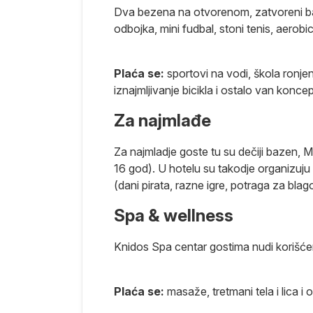
Dva bezena na otvorenom, zatvoreni baz
odbojka, mini fudbal, stoni tenis, aerobi
omenama i
ednjem kursu
ivo i određena
Plaća se:
sportovi na vodi, škola ronjen
ra sa avio
iznajmljivanje bicikla i ostalo van koncep
 shodno
a koja je
Za najmlađe
Putnici će o
nizatoru
Za najmladje goste tu su dečiji bazen, 
lom ugovora o
16 god). U hotelu su takodje organizuju
atili. Takse
(dani pirata, razne igre, potraga za blago
Spa & wellness
sti po
Knidos Spa centar gostima nudi korišćen
učaju da
laća najkasnije
Plaća se:
masaže, tretmani tela i lica i