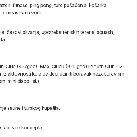
en, fitness, ping pong, ture pešačenja, košarka,
c, gimnastika u vodi.
ja, časovi plivanja, upotreba teniskih terena, squash,
ta.
Mini Club (4-7god), Maxi Clubu (8-11god) i Youth Club (12-
 niz aktovnosti koje ce deci učiniti boravak nezaboravnim
m, mini disco i sl.)
je saune i turskog kupatila.
 ostalo van koncepta.