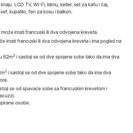
aju LCD TV, Wi-Fi, klimu, ketler, set za kafu i čaj,
 sef, kupatilo, fen za kosu i balkon.
, može imati francuski ili dva odvojena kreveta.
že imati francuski ili dva odvojena kreveta i ima pogled na
2
nu 62m
i sastoji se od dve spojene sobe tako da ima dva
2
2m
i sastoji se od dve spojene sobe tako da ima dva
ore.
astoji se od spavaće sobe sa francuskim krevetom i
acuzzi.
epirane osobe.