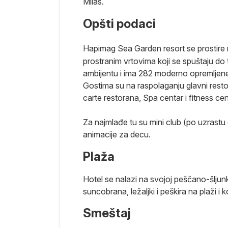
Milas.
Opšti podaci
. Predstavlja
a. Grad ima
Hapimag Sea Garden resort se prostire
iteransku
prostranim vrtovima koji se spuštaju do
ena u podvodni
ambijentu i ima 282 moderno opremljene
am svetskih
Gostima su na raspolaganju glavni rest
ice, mauzolej.
carte restorana, Spa centar i fitness cen
obale, koji se
Za najmlađe tu su mini club (po uzrastu d
a.
animacije za decu.
ma koju
Plaža
tobra.
oda u
Hotel se nalazi na svojoj peščano-šljun
, malo je
suncobrana, ležaljki i peškira na plaži i
kođe centar za
Smeštaj