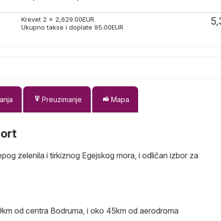
Krevet 2 x
2,629.00
EUR
5,
Ukupno takse i doplate
95.00
EUR
anja
Preuzimanje
Mapa
ort
og zelenila i tirkiznog Egejskog mora, i odličan izbor za
ko 19km od centra Bodruma, i oko 45km od aerodroma