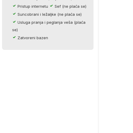
Pristup internetu
Sef (ne plaća se)
Suncobrani i ležaljke (ne plaća se)
Usluga pranja i peglanja veša (plaća
se)
Zatvoreni bazen