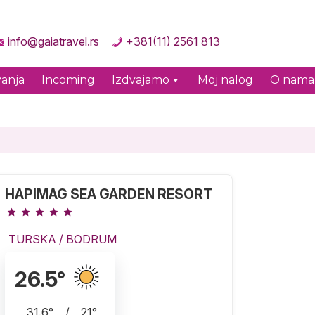
info@gaiatravel.rs
+381(11) 2561 813
anja
Incoming
Izdvajamo
Moj nalog
O nama
HAPIMAG SEA GARDEN RESORT
TURSKA
/
BODRUM
26.5
°
31.6
°
/
21
°