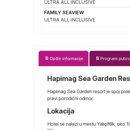
ULTRA ALL INCLUSIVE
FAMILY SEAVIEW
ULTRA ALL INCLUSIVE
Opšte informacije
Programi putov
Hapimag Sea Garden Res
Hapimag Sea Garden resort je spoj prelep
pravi porodični odmor.
Lokacija
Hotel se nalazi u mestu Yalıçiftlik, o