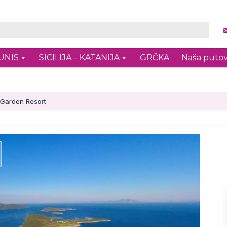
UNIS
SICILIJA – KATANIJA
GRČKA
Naša putov
Garden Resort