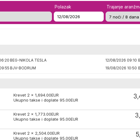
Polazak
Trajanje aranž
06:20
BEG-NIKOLA TESLA
12/08/2026 09:10
09:55
BJV-BODRUM
19/08/2026 10:50
Krevet 2 x
1,694.00
EUR
3,
Ukupno takse i doplate
95.00
EUR
Krevet 2 x
1,773.00
EUR
3
Ukupno takse i doplate
95.00
EUR
Krevet 2 x
2,504.00
EUR
5
Ukupno takse i doplate
95.00
EUR