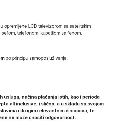
u opremljene LCD televizorom sa satelitskim
, sefom, telefonom, kupatilom sa fenom.
om
po principu samoposluživanja.
 usluga, načina plaćanja istih, kao i perioda
a all inclusive, i slično, a u skladu sa svojom
lovima i drugim relevantnim činiocima, te
ene ne može snositi odgovornost.