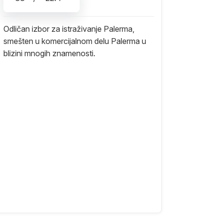
Odličan izbor za istraživanje Palerma,
smešten u komercijalnom delu Palerma u
blizini mnogih znamenosti.