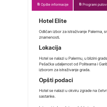
Opšte informacije
Programi putov
Hotel Elite
Odličan izbor za istraživanje Palerma, 
znamenosti.
Lokacija
Hotel se nalazi u Palermu, u blizini gr
Pešačka udaljenost od Politeama i Gariba
izborom za istraživanje grada.
e se proteže
Opšti podaci
instvenom
va – orašasti
Hotel se nalazi u okviru zgrade na četvr
uštanje na
sastanke.
 savršenu