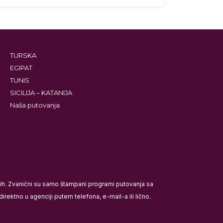
TURSKA
EGIPAT
TUNIS
SICILIJA – KATANIJA
Naša putovanja
ećih. Zvanični su samo štampani programi putovanja sa
rektno u agenciji putem telefona, e-mail-a ili lično.