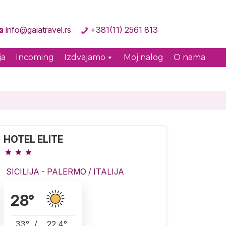
info@gaiatravel.rs
+381(11) 2561 813
ja
Incoming
Izdvajamo
Moj nalog
O nama
HOTEL ELITE
SICILIJA - PALERMO
/
ITALIJA
28
°
33
°
/
22.4
°