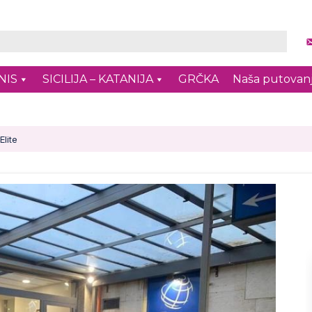
NIS
SICILIJA – KATANIJA
GRČKA
Naša putovan
Elite