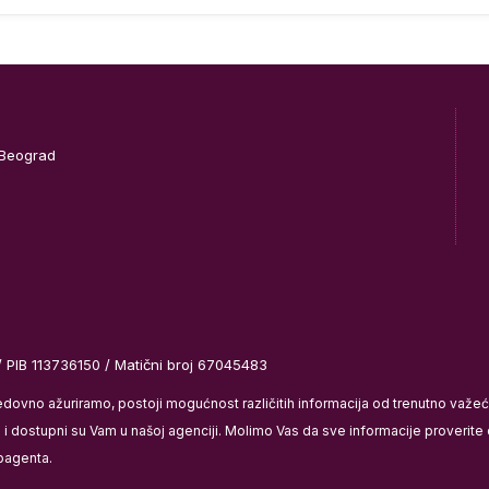
 Beograd
/ PIB 113736150 / Matični broj 67045483
redovno ažuriramo, postoji mogućnost različitih informacija od trenutno važ
 dostupni su Vam u našoj agenciji. Molimo Vas da sve informacije proverite di
bagenta.