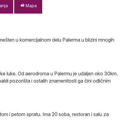
anja
Mapa
smešten u komercijalnom delu Palerma u blizini mnogih
adske luke. Od aerodroma u Palermu je udaljen oko 30km.
ldi pozorišta i ostalih znamenitosti ga čini odličnim
tom i petom spratu. Ima 20 soba, restoran i salu za