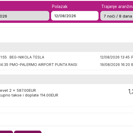
Polazak
Trajanje aranž
1:55
BEG-NIKOLA TESLA
12/08/2026 13:45
14:35
PMO-PALERMO AIRPORT PUNTA RAISI
19/08/2026 16:20
revet 2 x
587.00
EUR
1
kupno takse i doplate
114.00
EUR