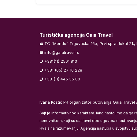
. Poletanje za
pretragom na
arametara
Turistička agencija Gaia Travel
oba....).
TC "Mondo" Trgovačka 16a, Prvi sprat lokal 21.,
info@gaiatravel.rs
+381(11) 2561 813
rvacije
+381 (65) 27 10 228
utovanja usled
+381(11) 445 35 00
evima
stenciju
Ivana Kostić PR organizator putovanja Gaia Travel 
Sajt je informativnog karaktera. Iako nastojimo da ga 
cenovnikom, koji su sastavni deo ugovora o putovanju i
Hvala na razumevanju. Agencija nastupa u svojstvu su