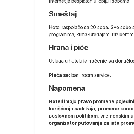
Internet je besplatan u lobiju i sobama.
Smeštaj
Hotel raspolaže sa 20 soba. Sve sobe s
programima, klima-uređajem, frižiderom
Hrana i piće
a pre leta.
Usluga u hotelu je
noćenje sa doručk
Plaća se:
bar i room service.
Napomena
a odmor,
Hoteli imaju pravo promene pojedinih
korišćenja sadržaja, promene koncept
poslovnom politikom, vremenskim us
prema
organizator putovanja za iste prom
u potrebe za
aspoloživosti