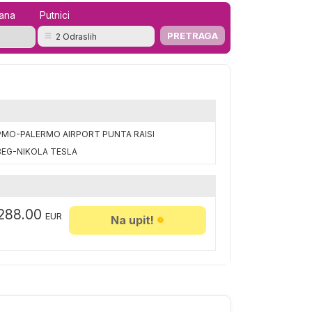
mana
Putnici
2 Odraslih
PMO-PALERMO AIRPORT PUNTA RAISI
BEG-NIKOLA TESLA
,288.00
EUR
Na upit!