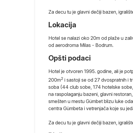
Za decu tu je glavni dečiji bazen, igrali
. Predstavlja
Lokacija
a. Grad ima
iteransku
Hotel se nalazi oko 20m od plaže u za
ena u podvodni
od aerodroma Milas - Bodrum.
am svetskih
ice, mauzolej.
Opšti podaci
obale, koji se
Hotel je otvoren 1995. godine, ali je p
a.
2
200m
i sastoji se od 27 dvospratnih i
ma koju
soba (44 club sobe, 174 hotelske sobe, 
tobra.
na raspolaganju bazeni, glavni restoran, à
oda u
smešten u mestu Gümbet blizu luke odak
, malo je
centra Gümbeta i vetrenjača koje su j
kođe centar za
Za decu tu je glavni dečiji bazen, igrali