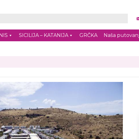
NIS
SICILIJA – KATANIJA
GRČKA
Naša putovan