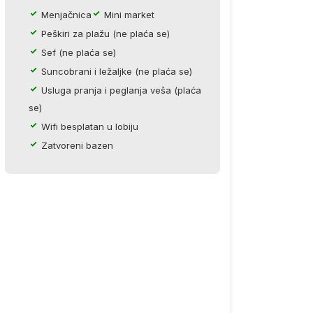
Menjačnica
Mini market
Peškiri za plažu (ne plaća se)
Sef (ne plaća se)
Suncobrani i ležaljke (ne plaća se)
Usluga pranja i peglanja veša (plaća
se)
Wifi besplatan u lobiju
Zatvoreni bazen