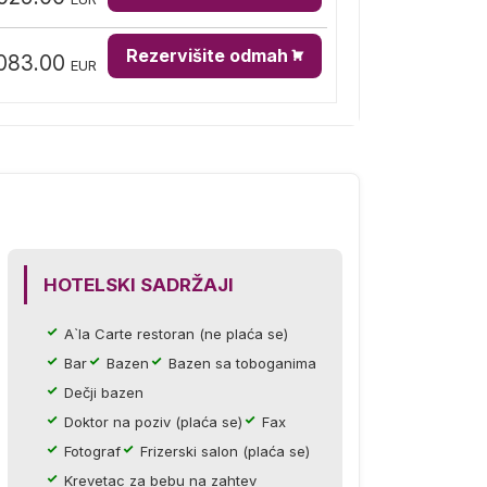
Rezervišite odmah
083.00
EUR
HOTELSKI SADRŽAJI
A`la Carte restoran (ne plaća se)
Bar
Bazen
Bazen sa toboganima
Dečji bazen
Doktor na poziv (plaća se)
Fax
Fotograf
Frizerski salon (plaća se)
Krevetac za bebu na zahtev