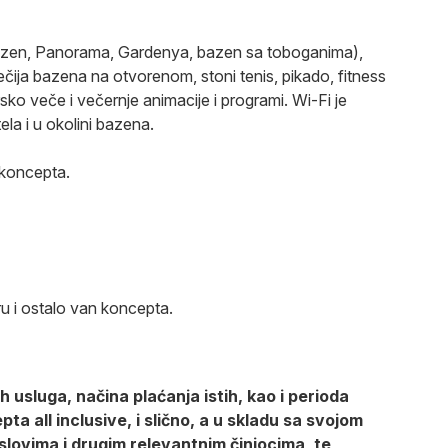
bazen, Panorama, Gardenya, bazen sa toboganima),
ečija bazena na otvorenom, stoni tenis, pikado, fitness
ko veče i večernje animacije i programi. Wi-Fi je
la i u okolini bazena.
 koncepta.
u i ostalo van koncepta.
 usluga, načina plaćanja istih, kao i perioda
a all inclusive, i slično, a u skladu sa svojom
lovima i drugim relevantnim činiocima, te