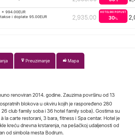
%
2 x
994.00
EUR
HOTELSKI POPUST
2,935.00
2,
takse i doplate
95.00
EUR
30
%
anja
Preuzimanje
Mapa
otpuno renoviran 2014. godine. Zauzima površinu od 13
 trospratnih blokova u okviru kojih je raspoređeno 280
26 club family soba i 36 hotel family soba). Gostima su
 la carte restorani, 3 bara, fitness i Spa centar. Hotel je
le kreću dnevna krstarenja, na pešačkoj udaljenosti od
edan od simbola mesta Bodrum.