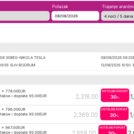
Polazak
Trajanje aranž
 06:30
BEG-NIKOLA TESLA
08/08/2026 09:20
09:55
BJV-BODRUM
12/08/2026 10:50
2 x
778.00
EUR
HOTELSKI POPUST
2,318.00
1
takse i doplate
95.00
EUR
30
%
2 x
796.00
EUR
HOTELSKI POPUST
2,369.00
1
takse i doplate
95.00
EUR
30
%
2 x
967.00
EUR
HOTELSKI POPUST
2,858.00
2,
takse i doplate
95.00
EUR
30