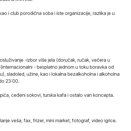
kao i club porodična soba i iste organizacije, razlika je u
služivanje -izbor više jela (doručak, ručak, večera u
i (internacionalni - besplatno jednom u toku boravka od
, sladoled, užine, kao i lokalna bezalkoholna i alkoholna
 do 23:00.
ića, ceđeni sokovi, turska kafa i ostalo van koncepta.
anje veša, fax, frizer, mini market, fotograf, video igrice.