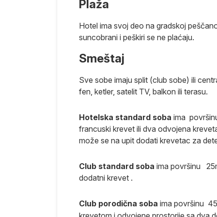
Plaža
Hotel ima svoj deo na gradskoj peščano-š
suncobrani i peškiri se ne plaćaju.
a pre leta.
 hotel prema
Smeštaj
Sve sobe imaju split (club sobe) ili centr
a odmor,
fen, ketler, satelit TV, balkon ili terasu.
Hotelska standard soba
ima površi
francuski krevet ili dva odvojena krevet
destinaciji i
može se na upit dodati krevetac za dete
slučaju
isnosti od
r do
Club standard soba
ima površinu
25
dodatni krevet .
retragom na
Club porodična soba
ima površinu
4
arametara
krevetom i odvojene prostorije sa dva 