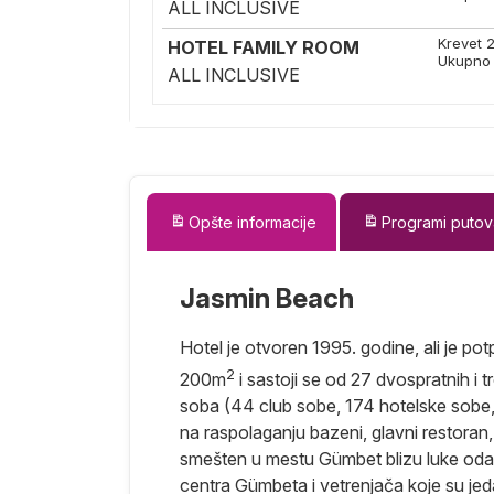
ALL INCLUSIVE
Krevet 
HOTEL FAMILY ROOM
Ukupno 
ALL INCLUSIVE
Opšte informacije
Programi putov
Jasmin Beach
Hotel je otvoren 1995. godine, ali je p
2
200m
i sastoji se od 27 dvospratnih i
soba (44 club sobe, 174 hotelske sobe, 
na raspolaganju bazeni, glavni restoran, à
smešten u mestu Gümbet blizu luke odak
centra Gümbeta i vetrenjača koje su j