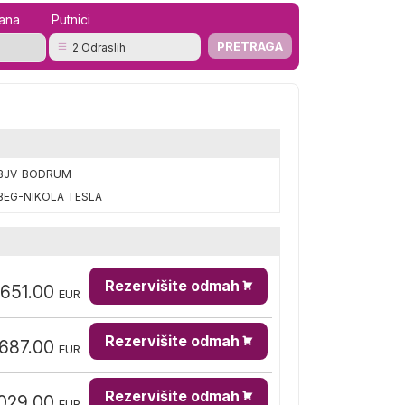
mana
Putnici
2 Odraslih
BJV-BODRUM
BEG-NIKOLA TESLA
Rezervišite odmah
,651.00
EUR
Rezervišite odmah
,687.00
EUR
Rezervišite odmah
029.00
EUR