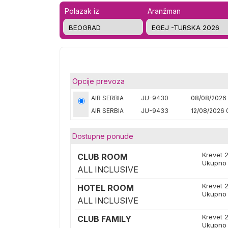
Polazak iz
Aranžman
Opcije prevoza
AIR SERBIA
JU-9430
08/08/2026
AIR SERBIA
JU-9433
12/08/2026 
Dostupne ponude
Krevet 
CLUB ROOM
Ukupno 
ALL INCLUSIVE
Krevet 
HOTEL ROOM
Ukupno 
ALL INCLUSIVE
Krevet 
CLUB FAMILY
Ukupno 