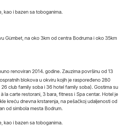
šte, kao i bazen sa toboganima.
livu Gümbet, na oko 3km od centra Bodruma i oko 35km
otpuno renoviran 2014. godine. Zauzima površinu od 13
 trospratnih blokova u okviru kojih je raspoređeno 280
26 club family soba i 36 hotel family soba). Gostima su
 la carte restorani, 3 bara, fitness i Spa centar. Hotel je
le kreću dnevna krstarenja, na pešačkoj udaljenosti od
edan od simbola mesta Bodrum.
šte, kao i bazen sa toboganima.