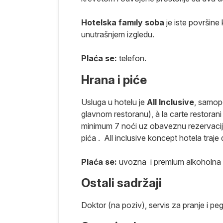
osoba.…).
Hotelska famıly soba
je iste površine 
unutrašnjem izgledu.
Plaća se:
telefon.
Hrana i piće
nemaju mesto u
Usluga u hotelu je
All Inclusive
, samopo
ma u
glavnom restoranu), à la carte restoran
promenljiva i
minimum 7 noći uz obaveznu rezervaciju)
laćaju u
pića . All inclusive koncept hotela traje
dnosti po
tama). Takse
Plaća se:
uvozna i premium alkoholna p
Ostali sadržaji
transtvu su
Doktor (na poziv), servis za pranje i pegl