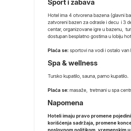
Sport i zabava
omenama i
Hotel ima 4 otvorena bazena (glavni 
ednjem kursu
zatvoreni bazen za odrasle i decu i 3 d
ivo i određena
centar, organizovane igre u bazenu, turs
ra sa avio
dostupan besplatno gostima u lobiju hote
 shodno
a koja je
Plaća se:
sportovi na vodi i ostalo van
Putnici će o
Spa & wellness
nizatoru
lom ugovora o
Tursko kupatilo, sauna, parno kupatilo.
atili. Takse
Plaća se
: masaže, tretmani u spa centr
sti po
Napomena
učaju da
Hoteli imaju pravo promene pojedinih
laća najkasnije
korišćenja sadržaja, promene koncept
poslovnom politikom, vremenskim us