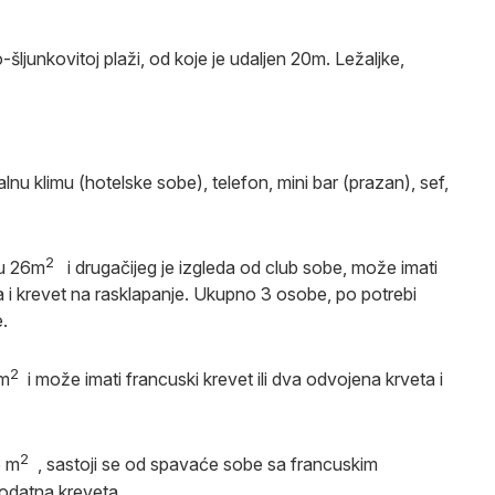
ljunkovitoj plaži, od koje je udaljen 20m. Ležaljke,
alnu klimu (hotelske sobe), telefon, mini bar (prazan), sef,
2
nu 26m
i drugačijeg je izgleda od club sobe, može imati
a i krevet na rasklapanje. Ukupno 3 osobe, po potrebi
.
2
m
i može imati francuski krevet ili dva odvojena krveta i
2
5
m
, sastoji se od spavaće sobe sa francuskim
dodatna kreveta.