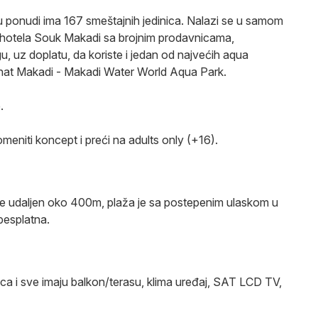
 ponudi ima 167 smeštajnih jedinica. Nalazi se u samom
 hotela Souk Makadi sa brojnim prodavnicama,
u, uz doplatu, da koriste i jedan od najvećih aqua
dinat Makadi - Makadi Water World Aqua Park.
.
eniti koncept i preći na adults only (+16).
je udaljen oko 400m, plaža je sa postepenim ulaskom u
besplatna.
ica i sve imaju balkon/terasu, klima uređaj, SAT LCD TV,