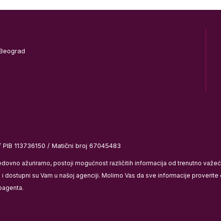
 Beograd
/ PIB 113736150 / Matični broj 67045483
redovno ažuriramo, postoji mogućnost različitih informacija od trenutno važ
 dostupni su Vam u našoj agenciji. Molimo Vas da sve informacije proverite di
bagenta.