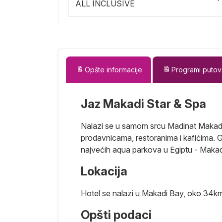
ALL INCLUSIVE
Opšte informacije
Programi putov
Jaz Makadi Star & Spa
Nalazi se u samom srcu Madinat Makadi
prodavnicama, restoranima i kafićima. G
najvećih aqua parkova u Egiptu - Maka
Lokacija
Hotel se nalazi u Makadi Bay, oko 34
Opšti podaci
azloga zovu