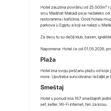
hiljada
Hotel zauzima površinu od 25.000m² i u
osagrađeni
srcu Madinat Makadi pa je nedaleko od
a daju pravu
restoranima i kafićima. Gosti hotela mog
 se
parkova u Egiptu a koji se nalazi u Ma
nost
Za decu tu su dečiji klub, bazen, igralište
d Hurgade u
mestu, nalaze
Napomena: Hotel će od 01.05.2026. prom
im
oj turista, ali
Plaža
ko 45km južno
Hotel ima svoju peščanu plažu od koje 
že u blizini,
more. Upotreba suncobrana i ležaljki je 
Soma je
otvoren tokom
Smeštaj
a je lepa,
 idealno mesto
Hotel u ponudi ima 167 smeštajnih jedin
km, a širok
sef, ketler, Wi-Fi internet, fen za kosu.
dni svet, pa