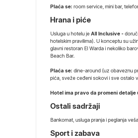
jubljenika u
Plaća se:
room service, mini bar, telef
Hrana i piće
lučaju,
 na Crvenom
Usluga u hotelu je
All Inclusive -
doruča
 od Hurgade i
hotelskim pravilima). U konceptu su užin
dobilo ime
glavni restoran El Warda i nekoliko ba
 se dobio
Beach Bar.
 poznatih
tar za šetnju i
Plaća se:
dine-around (uz obaveznu pr
e luksuzne
pića, sveže ceđeni sokovi i sve ostalo
orijentalnog.
 za slatki beg
Hotel ima pravo da promeni detalje
ali Crvenog
Ostali sadržaji
i biser, ovo
čanih plaža,
Bankomat, usluga pranja i peglanja veša,
tirkiznom
u smešteni u
Sport i zabava