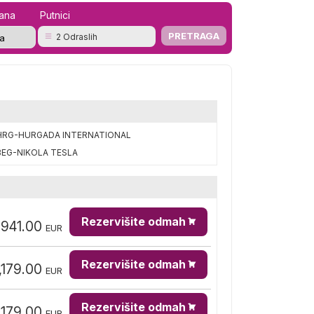
mana
Putnici
2 Odraslih
HRG-HURGADA INTERNATIONAL
BEG-NIKOLA TESLA
Rezervišite odmah
,941.00
EUR
Rezervišite odmah
,179.00
EUR
Rezervišite odmah
,179.00
EUR