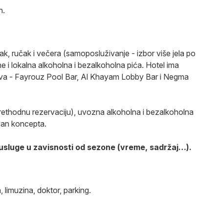
on.
k, ručak i večera (samoposluživanje - izbor više jela po
e i lokalna alkoholna i bezalkoholna pića. Hotel ima
rova - Fayrouz Pool Bar, Al Khayam Lobby Bar i Negma
ethodnu rezervaciju), uvozna alkoholna i bezalkoholna
 van koncepta.
 usluge u zavisnosti od sezone (vreme, sadržaj…).
 limuzina, doktor, parking.