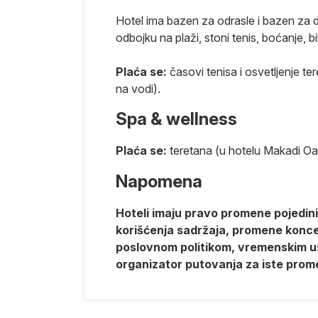
poda i morskih
u okolini,
Hotel ima bazen za odrasle i bazen za de
odbojku na plaži, stoni tenis, boćanje, bil
Plaća se:
časovi tenisa i osvetljenje t
na vodi).
Spa & wellness
a i nedelja
Plaća se:
teretana (u hotelu Makadi Oas
 sata pred
hotela.
Napomena
ćene usluge.
Hoteli imaju pravo promene pojedinih
korišćenja sadržaja, promene koncept
nformaciju
poslovnom politikom, vremenskim us
e i usluga
organizator putovanja za iste prom
e hrane i pića
no vreme.