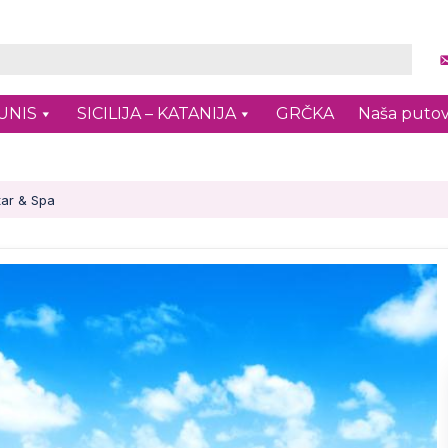
UNIS
SICILIJA – KATANIJA
GRČKA
Naša putov
tar & Spa