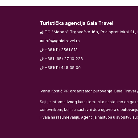
Kraj programa.
Turistička agencija Gaia Travel
TC "Mondo" Trgovačka 16a, Prvi sprat lokal 21.,
 sata pred
info@gaiatravel.rs
urgadu.
+381(11) 2561 813
u kasnih letova
+381 (65) 27 10 228
aćene usluge.
+381(11) 445 35 00
maciju našeg
Ivana Kostić PR organizator putovanja Gaia Travel 
ga hrane i
 i pića a u
Sajt je informativnog karaktera. Iako nastojimo da ga 
reme. Transfer
cenovnikom, koji su sastavni deo ugovora o putovanju i
Hvala na razumevanju. Agencija nastupa u svojstvu su
pretragom na
arametara