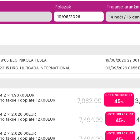
Polazak
Trajanje aranž
18:05
BEG-NIKOLA TESLA
19/08/2026 22:30
23:15
HRG-HURGADA INTERNATIONAL
03/09/2026 01:55
et 2 x
1,907.00
EUR
HOTELSKI POPUST
7,062.00
3
no takse i doplate
127.00
EUR
45
%
et 2 x
2,026.00
EUR
HOTELSKI POPUST
7,494.00
4
no takse i doplate
127.00
EUR
45
%
et 2 x
2,026.00
EUR
HOTELSKI POPUST
7,494.00
4
no takse i doplate
127.00
EUR
45