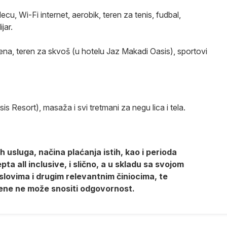
cu, Wi-Fi internet, aerobik, teren za tenis, fudbal,
ijar.
erena, teren za skvoš (u hotelu Jaz Makadi Oasis), sportovi
is Resort), masaža i svi tretmani za negu lica i tela.
 usluga, načina plaćanja istih, kao i perioda
a all inclusive, i slično, a u skladu sa svojom
lovima i drugim relevantnim činiocima, te
ene ne može snositi odgovornost.