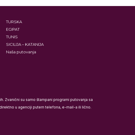
TURSKA
EGIPAT
TUNIS
SICILIJA – KATANIJA
Naša putovanja
ećih. Zvanični su samo štampani programi putovanja sa
rektno u agenciji putem telefona, e-mail-a ili lično.