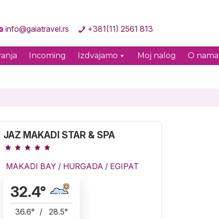
info@gaiatravel.rs
+381(11) 2561 813
anja
Incoming
Izdvajamo
Moj nalog
O nama
JAZ MAKADI STAR & SPA
MAKADI BAY
/
HURGADA
/
EGIPAT
32.4
°
36.6
°
/
28.5
°