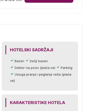
HOTELSKI SADRŽAJI
Bazen
Dečji bazen
Doktor na poziv (plaća se)
Parking
Usluga pranja i peglanja veša (plaća
se)
KARAKTERISTIKE HOTELA