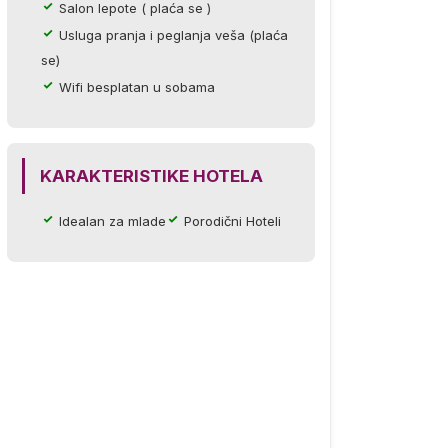
Salon lepote ( plaća se )
Usluga pranja i peglanja veša (plaća
se)
Wifi besplatan u sobama
KARAKTERISTIKE HOTELA
Idealan za mlade
Porodični Hoteli