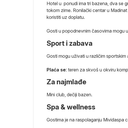
ćene usluge.
Hotel u ponudi ima tri bazena, dva se gr
tokom zime. Ronilački centar u Madinat
koristiti uz doplatu.
nformaciju
e i usluga
Gosti u popodnevnim časovima mogu už
e hrane i pića
no vreme.
Sport i zabava
Kraj programa.
Gosti mogu uživati u različim sportskim 
Plaća se
: teren za skvoš u okviru kom
Za najmlađe
 sata pred
Mini club, dečiji bazen.
urgadu.
u kasnih letova
Spa & wellness
aćene usluge.
Gostima je na raspolaganju Mividaspa cen