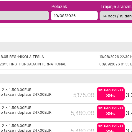
Polazak
Trajanje aranž
18:05
BEG-NIKOLA TESLA
19/08/2026 22:30
23:15
HRG-HURGADA INTERNATIONAL
03/09/2026 01:55
t 2 x
1,503.00
EUR
HOTELSKI POPUST
5,175.00
3,
o takse i doplate
247.00
EUR
39
%
t 2 x
1,596.00
EUR
HOTELSKI POPUST
5,480.00
3,
o takse i doplate
247.00
EUR
39
%
t 2 x
1,596.00
EUR
HOTELSKI POPUST
5,480.00
3,
o takse i doplate
247.00
EUR
39