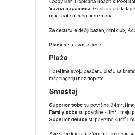
Lobby Bar, Tropicana Beach & Pool Bar 
ko 45km južno
Vazna napomena
: Gosti mogu da kor
že u blizini,
uračunata u cenu aranžmana.
Soma je
otvoren tokom
Za decu tu je dečiji bazen, mini club, Aq
a je lepa,
 idealno mesto
Plaća se:
čuvanje dece.
km, a širok
dni svet, pa
Plaža
jubljenika u
Hotel ima svoju peščanu plažu sa krista
lučaju,
raspolaganju bez doplate.
 na Crvenom
 od Hurgade i
Smeštaj
dobilo ime
 se dobio
Superior sobe
su površine 34m², i ima
 poznatih
Family sobe
su površine 41m² i imaju p
tar za šetnju i
Superior deluxe
su površine 41m² i im
e luksuzne
orijentalnog.
Sve sobe imaju telefon, fen, mini bar, se