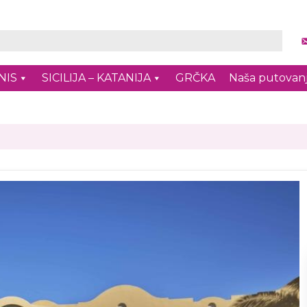
NIS
SICILIJA – KATANIJA
GRČKA
Naša putovan