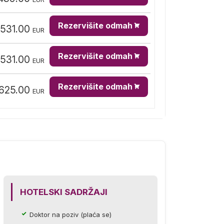
Rezervišite odmah
,531.00
EUR
Rezervišite odmah
,531.00
EUR
Rezervišite odmah
625.00
EUR
HOTELSKI SADRŽAJI
Doktor na poziv (plaća se)