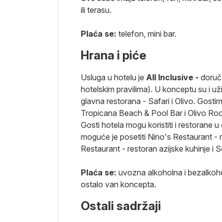
 za slatki beg
ili terasu.
ali Crvenog
Plaća se:
telefon, mini bar.
i biser, ovo
Hrana i piće
čanih plaža,
tirkiznom
Usluga u hotelu je
All Inclusive -
doruča
u smešteni u
hotelskim pravilima). U konceptu su i už
poda i morskih
glavna restorana - Safari i Olivo. Gost
u okolini,
Tropicana Beach & Pool Bar i Olivo Roo
Gosti hotela mogu koristiti i restorane
moguće je posetiti Nino's Restaurant - r
Restaurant - restoran azijske kuhinje i 
Plaća se:
uvozna alkoholna i bezalkohol
a i nedelja
ostalo van koncepta.
 sata pred
Ostali sadržaji
hotela.