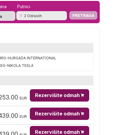
mana
Putnici
2 Odraslih
HRG-HURGADA INTERNATIONAL
BEG-NIKOLA TESLA
Rezervišite odmah
253.00
EUR
Rezervišite odmah
439.00
EUR
Rezervišite odmah
439.00
EUR