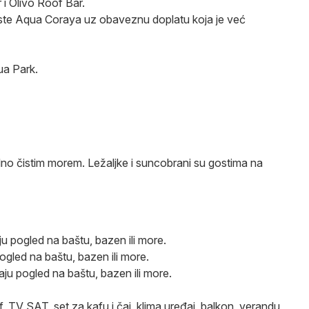
i Olivo Roof Bar.
iste Aqua Coraya uz obaveznu doplatu koja je već
ua Park.
lno čistim morem. Ležaljke i suncobrani su gostima na
ju pogled na baštu, bazen ili more.
ogled na baštu, bazen ili more.
aju pogled na baštu, bazen ili more.
f, TV SAT, set za kafu i čaj, klima uređaj, balkon, verandu