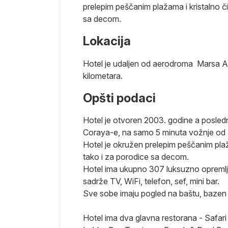
prelepim peščanim plažama i kristalno č
sa decom.
Lokacija
Hotel je udaljen od aerodroma Marsa A
kilometara.
azloga zovu
Opšti podaci
hiljada
osagrađeni
Hotel je otvoren 2003. godine a posledn
a daju pravu
Coraya-e, na samo 5 minuta vožnje od
 se
Hotel je okružen prelepim peščanim plaž
nost
tako i za porodice sa decom.
Hotel ima ukupno 307 luksuzno opremljen
d Hurgade u
sadrže TV, WiFi, telefon, sef, mini bar.
mestu, nalaze
Sve sobe imaju pogled na baštu, bazen i
im
oj turista, ali
Hotel ima dva glavna restorana - Safari