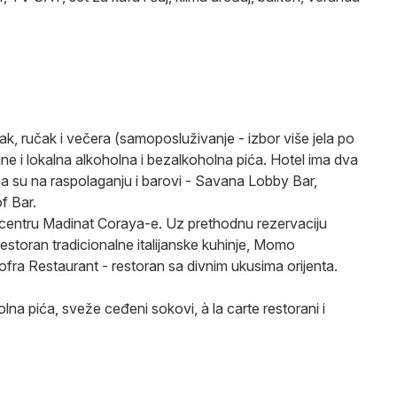
k, ručak i večera (samoposluživanje - izbor više jela po
ine i lokalna alkoholna i bezalkoholna pića. Hotel ima dva
ima su na raspolaganju i barovi - Savana Lobby Bar,
f Bar.
 u centru Madinat Coraya-e. Uz prethodnu rezervaciju
estoran tradicionalne italijanske kuhinje, Momo
Sofra Restaurant - restoran sa divnim ukusima orijenta.
na pića, sveže ceđeni sokovi, à la carte restorani i