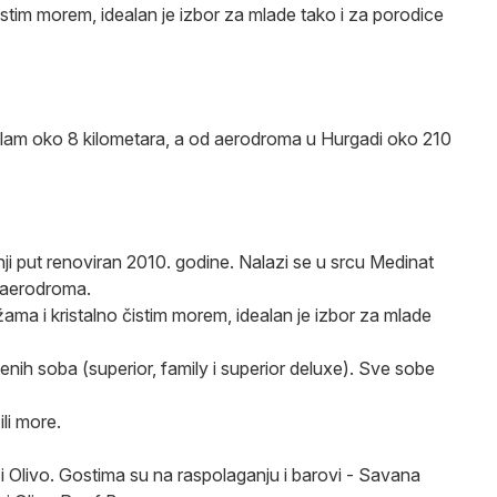
istim morem, idealan je izbor za mlade tako i za porodice
lam oko 8 kilometara, a od aerodroma u Hurgadi oko 210
ji put renoviran 2010. godine. Nalazi se u srcu Medinat
 aerodroma.
ama i kristalno čistim morem, idealan je izbor za mlade
ih soba (superior, family i superior deluxe). Sve sobe
li more.
 i Olivo. Gostima su na raspolaganju i barovi - Savana