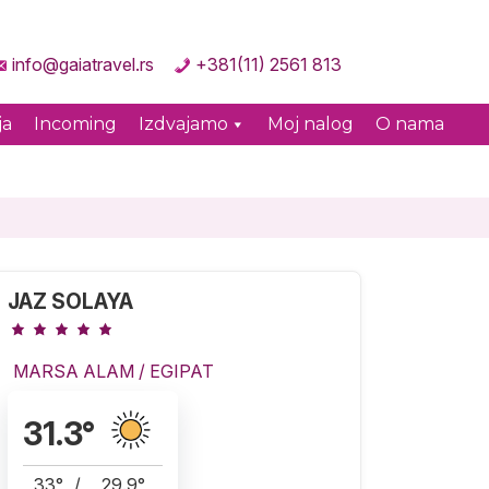
info@gaiatravel.rs
+381(11) 2561 813
ja
Incoming
Izdvajamo
Moj nalog
O nama
JAZ SOLAYA
MARSA ALAM
/
EGIPAT
31.3
°
33
°
/
29.9
°