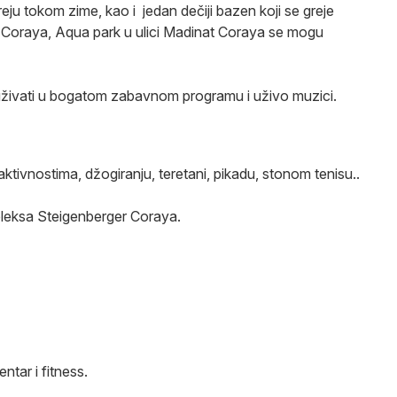
eju tokom zime, kao i jedan dečiji bazen koji se greje
 Coraya, Aqua park u ulici Madinat Coraya se mogu
ivati u bogatom zabavnom programu i uživo muzici.
aktivnostima, džogiranju, teretani, pikadu, stonom tenisu..
pleksa Steigenberger Coraya.
tar i fitness.