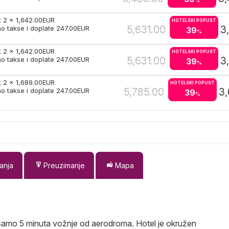
%
t 2 x
1,642.00
EUR
HOTELSKI POPUST
5,631.00
3
o takse i doplate
247.00
EUR
39
%
t 2 x
1,642.00
EUR
HOTELSKI POPUST
5,631.00
3
o takse i doplate
247.00
EUR
39
%
t 2 x
1,689.00
EUR
HOTELSKI POPUST
5,785.00
3,
o takse i doplate
247.00
EUR
39
%
anja
Preuzimanje
Mapa
 samo 5 minuta vožnje od aerodroma. Hotel je okružen