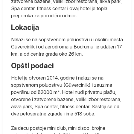
zatvorene bazene, veliki izbor restorana, akva park,
Spa centar, fitness centar i ovaj hotel je topla
preporuka za porodični odmor.
Lokacija
Nalazi se na sopstvenom poluostrvu u okolini mesta
Güvercinlik i od aerodroma u Bodrumu je udaljen 17
ci
km, a od centra grada oko 26 km.
Opšti podaci
ne
Hotel je otvoren 2014. godine i nalazı se na
sopstvenom poluostrvu (Güvercinlik) i zauzima
površinu od 82000 m². Hotel nudi privatnu plažu,
je
otvorene i zatvorene bazene, veliki izbor restorana,
akva park, Spa centar, fitness centar. Sastoji se od
i
dve petospratne zgrade i ima 518 soba.
Za
decu postoje mini club, mini disco, brojne
e