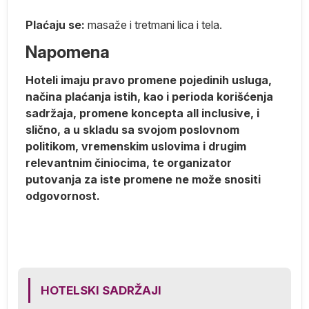
Plaćaju se:
masaže i tretmani lica i tela.
Napomena
Hoteli imaju pravo promene pojedinih usluga,
načina plaćanja istih, kao i perioda korišćenja
j
sadržaja, promene koncepta all inclusive, i
ka
slično, a u skladu sa svojom poslovnom
politikom, vremenskim uslovima i drugim
relevantnim činiocima, te organizator
 i
putovanja za iste promene ne može snositi
do
odgovornost.
va
će
HOTELSKI SADRŽAJI