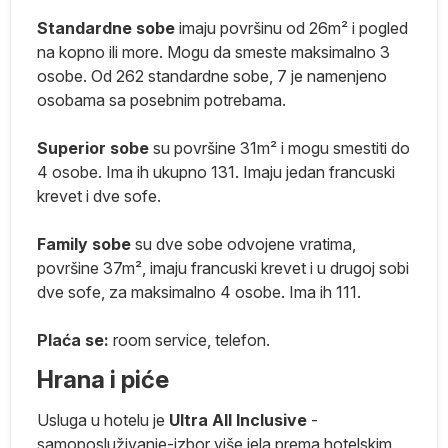
Standardne sobe
imaju površinu od 26m² i pogled
na kopno ili more. Mogu da smeste maksimalno 3
osobe. Od 262 standardne sobe, 7 je namenjeno
osobama sa posebnim potrebama.
ma
Superior sobe
su površine 31m² i mogu smestiti do
4 osobe. Ima ih ukupno 131. Imaju jedan francuski
krevet i dve sofe.
e.
Family sobe
su dve sobe odvojene vratima,
površine 37m², imaju francuski krevet i u drugoj sobi
dve sofe, za maksimalno 4 osobe. Ima ih 111.
Plaća se:
room service, telefon.
a
Hrana i piće
e
Usluga u hotelu je
Ultra All Inclusive
-
a
samoposluživanje-izbor više jela prema hotelskim