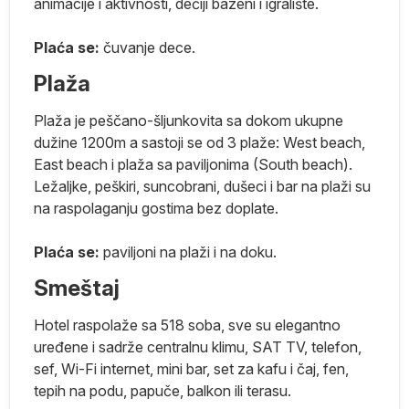
animacije i aktivnosti, dečiji bazeni i igralište.
ci
Plaća se:
čuvanje dece.
i
Plaža
a
Plaža je peščano-šljunkovita sa dokom ukupne
dužine 1200m a sastoji se od 3 plaže: West beach,
East beach i plaža sa paviljonima (South beach).
 i
Ležaljke, peškiri, suncobrani, dušeci i bar na plaži su
0
na raspolaganju gostima bez doplate.
Plaća se:
paviljoni na plaži i na doku.
lo
Smeštaj
Hotel raspolaže sa 518 soba, sve su elegantno
uređene i sadrže centralnu klimu, SAT TV, telefon,
sef, Wi-Fi internet, mini bar, set za kafu i čaj, fen,
tepih na podu, papuče, balkon ili terasu.