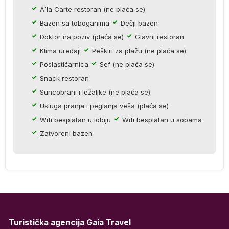
A`la Carte restoran (ne plaća se)
Bazen sa toboganima
Dečji bazen
Doktor na poziv (plaća se)
Glavni restoran
.
Klima uređaji
Peškiri za plažu (ne plaća se)
Poslastičarnica
Sef (ne plaća se)
Snack restoran
m
Suncobrani i ležaljke (ne plaća se)
Usluga pranja i peglanja veša (plaća se)
Wifi besplatan u lobiju
Wifi besplatan u sobama
Zatvoreni bazen
os
Turistička agencija Gaia Travel