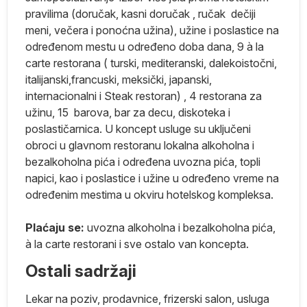
e.
pravilima (doručak, kasni doručak , ručak dečiji
meni, večera i ponoćna užina), užine i poslastice na
određenom mestu u određeno doba dana, 9 à la
carte restorana ( turski, mediteranski, dalekoistočni,
na
italijanski,francuski, meksički, japanski,
internacionalni i Steak restoran) , 4 restorana za
užinu, 15 barova, bar za decu, diskoteka i
poslastičarnica. U koncept usluge su uključeni
obroci u glavnom restoranu lokalna alkoholna i
bezalkoholna pića i određena uvozna pića, topli
napici, kao i poslastice i užine u određeno vreme na
određenim mestima u okviru hotelskog kompleksa.
Plaćaju se:
uvozna alkoholna i bezalkoholna pića,
à la carte restorani i sve ostalo van koncepta.
Ostali sadržaji
Lekar na poziv, prodavnice, frizerski salon, usluga