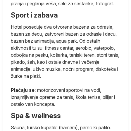
pranja i peglanja veša, sale za sastanke, fotograf.
e
Sport i zabava
Hotel poseduje dva otvorena bazena za odrasle,
Q
bazen za decu, zatvoreni bazen za odrasle i decu,
bazen bez animacija, aqua park. Od ostalih
aktivnosti tu su: fitness centar, aerobic, vaterpolo,
).
odbojka na pesku, košarka, teniski teren, stoni tenis,
pikado, šah, kao i ostale dnevne i večernje
animacije, uživo muzika, noćni program, diskoteka i
S,
žurke na plaži.
Plaćaju se:
motorizovani sportovi na vodi,
iznajmljivanje opreme za tenis, škola tenisa, bilijar i
ostalo van koncepta.
Spa & wellness
Sauna, tursko kupatilo (hamam), parno kupatilo.