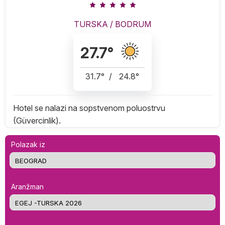
TURSKA
/
BODRUM
27.7
°
31.7
°
/
24.8
°
Hotel se nalazi na sopstvenom poluostrvu
(Güvercinlik).
Polazak iz
Aranžman