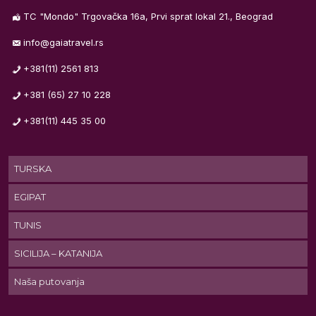
TC "Mondo" Trgovačka 16a, Prvi sprat lokal 21., Beograd
info@gaiatravel.rs
+381(11) 2561 813
+381 (65) 27 10 228
o,
+381(11) 445 35 00
ma
TURSKA
EGIPAT
le
TUNIS
SICILIJA – KATANIJA
Naša putovanja
u