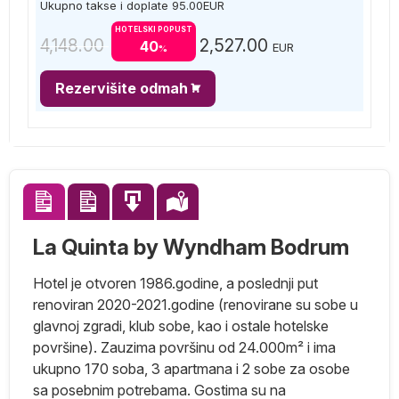
Ukupno takse i doplate
95.00
EUR
HOTELSKI POPUST
4,148.00
2,527.00
40
EUR
%
Rezervišite odmah
La Quinta by Wyndham Bodrum
Hotel je otvoren 1986.godine, a poslednji put
renoviran 2020-2021.godine (renovirane su sobe u
glavnoj zgradi, klub sobe, kao i ostale hotelske
površine). Zauzima površinu od 24.000m² i ima
ukupno 170 soba, 3 apartmana i 2 sobe za osobe
sa posebnim potrebama. Gostima su na