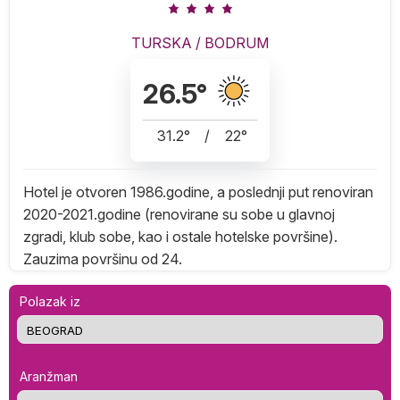
TURSKA
/
BODRUM
26.5
°
31.2
°
/
22
°
Hotel je otvoren 1986.godine, a poslednji put renoviran
2020-2021.godine (renovirane su sobe u glavnoj
zgradi, klub sobe, kao i ostale hotelske površine).
Zauzima površinu od 24.
Polazak iz
Aranžman