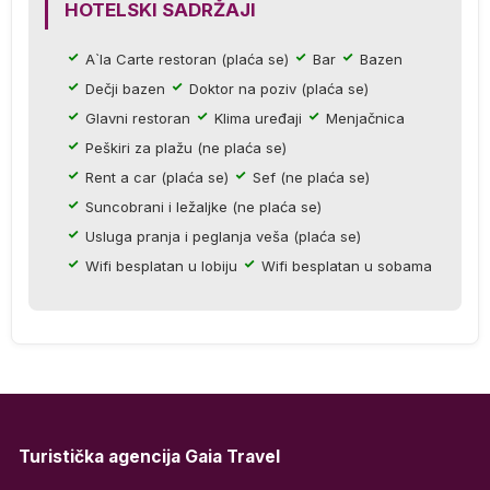
HOTELSKI SADRŽAJI
A`la Carte restoran (plaća se)
Bar
Bazen
j
Dečji bazen
Doktor na poziv (plaća se)
ka
Glavni restoran
Klima uređaji
Menjačnica
Peškiri za plažu (ne plaća se)
 i
Rent a car (plaća se)
Sef (ne plaća se)
do
Suncobrani i ležaljke (ne plaća se)
Usluga pranja i peglanja veša (plaća se)
Wifi besplatan u lobiju
Wifi besplatan u sobama
va
će
Turistička agencija Gaia Travel
.