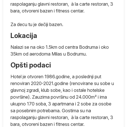
raspolaganju glavni restoran, à la carte restoran, 3
bara, otvoreni bazen i fitness centar.
Za decu tu je dečiji bazen.
ci
Lokacija
ne
Nalazi se na oko 1.5km od centra Bodruma i oko
35km od aerodoma Milas u Bodrumu.
Opšti podaci
je
Hotel je otvoren 1986.godine, a poslednji put
i
renoviran 2020-2021.godine (renovirane su sobe u
glavnoj zgradi, klub sobe, kao i ostale hotelske
površine). Zauzima površinu od 24.000m² i ima
e
ukupno 170 soba, 3 apartmana i 2 sobe za osobe
sa posebnim potrebama. Gostima su na
ci
raspolaganju glavni restoran, à la carte restoran, 3
i
bara, otvoreni bazen i fitness centar.