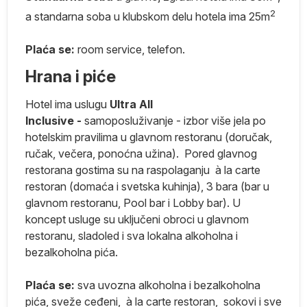
2
a standarna soba u klubskom delu hotela ima 25m
ma
Plaća se:
room service, telefon.
Hrana i piće
Hotel ima uslugu
Ultra All
e.
Inclusive -
samoposluživanje - izbor više jela po
hotelskim pravilima u glavnom restoranu (doručak,
ručak, večera, ponoćna užina). Pored glavnog
restorana gostima su na raspolaganju à la carte
restoran (domaća i svetska kuhinja), 3 bara (bar u
a
glavnom restoranu, Pool bar i Lobby bar). U
koncept usluge su uključeni obroci u glavnom
e
restoranu, sladoled i sva lokalna alkoholna i
a
bezalkoholna pića.
e.
Plaća se:
sva uvozna alkoholna i bezalkoholna
pića, sveže ceđeni, à la carte restoran, sokovi i sve