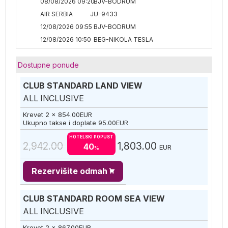
08/08/2026 09:20
BJV-BODRUM
AIR SERBIA
JU-9433
12/08/2026 09:55
BJV-BODRUM
12/08/2026 10:50
BEG-NIKOLA TESLA
Dostupne ponude
CLUB STANDARD LAND VIEW
ALL INCLUSIVE
Krevet 2 x
854.00
EUR
Ukupno takse i doplate
95.00
EUR
HOTELSKI POPUST
2,942.00
1,803.00
40
EUR
%
Rezervišite odmah
CLUB STANDARD ROOM SEA VIEW
ALL INCLUSIVE
Krevet 2 x
867.00
EUR