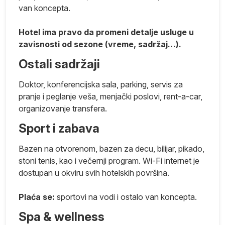
van koncepta.
na
Hotel ima pravo da promeni detalje usluge u
zavisnosti od sezone (vreme, sadržaj…).
Ostali sadržaji
Doktor, konferencijska sala, parking, servis za
pranje i peglanje veša, menjački poslovi, rent-a-car,
organizovanje transfera.
Sport i zabava
Bazen na otvorenom, bazen za decu, bilijar, pikado,
stoni tenis, kao i večernji program. Wi-Fi internet je
dostupan u okviru svih hotelskih površina.
e
Plaća se:
sportovi na vodi i ostalo van koncepta.
Spa & wellness