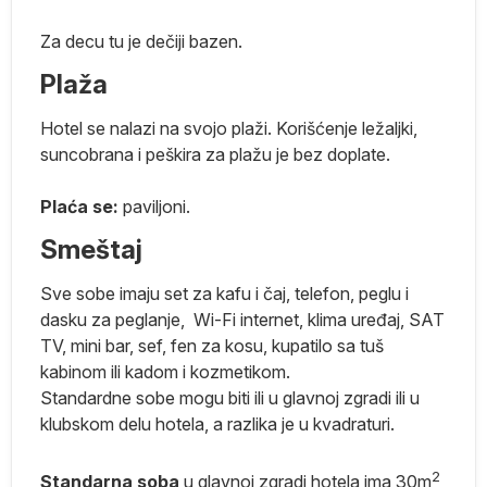
a
Za decu tu je dečiji bazen.
Plaža
 i
Hotel se nalazi na svojo plaži. Korišćenje ležaljki,
0
suncobrana i peškira za plažu je bez doplate.
Plaća se:
paviljoni.
lo
Smeštaj
Sve sobe imaju set za kafu i čaj, telefon, peglu i
dasku za peglanje, Wi-Fi internet, klima uređaj, SAT
TV, mini bar, sef, fen za kosu, kupatilo sa tuš
kabinom ili kadom i kozmetikom.
Standardne sobe mogu biti ili u glavnoj zgradi ili u
klubskom delu hotela, a razlika je u kvadraturi.
2
Standarna soba
u glavnoj zgradi hotela
ima 30m
,