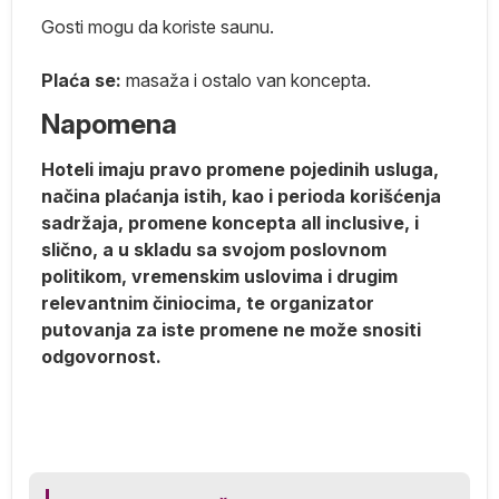
Gosti mogu da koriste saunu.
Q
Plaća se:
masaža i ostalo van koncepta.
).
Napomena
Hoteli imaju pravo promene pojedinih usluga,
S,
načina plaćanja istih, kao i perioda korišćenja
sadržaja, promene koncepta all inclusive, i
slično, a u skladu sa svojom poslovnom
politikom, vremenskim uslovima i drugim
relevantnim činiocima, te organizator
putovanja za iste promene ne može snositi
odgovornost.