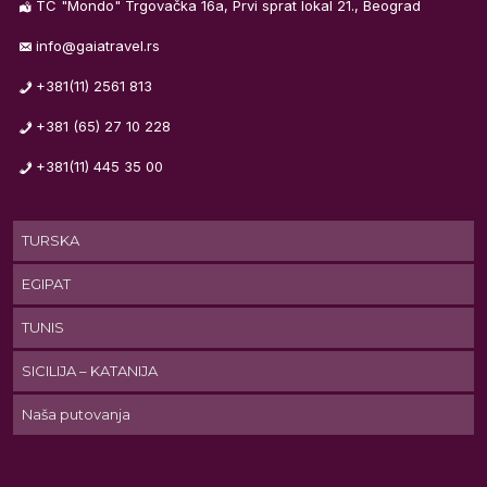
TC "Mondo" Trgovačka 16a, Prvi sprat lokal 21., Beograd
info@gaiatravel.rs
+381(11) 2561 813
m
+381 (65) 27 10 228
+381(11) 445 35 00
os
TURSKA
EGIPAT
TUNIS
SICILIJA – KATANIJA
Naša putovanja