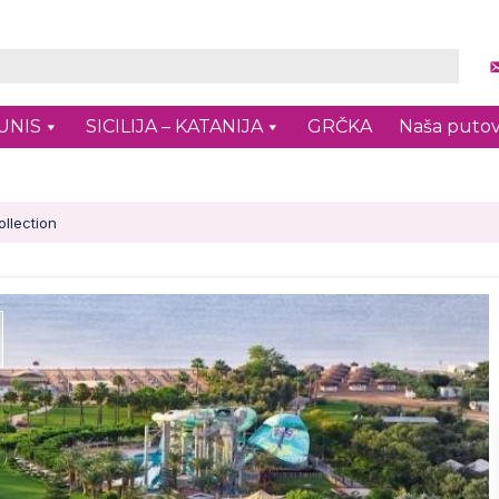
UNIS
SICILIJA – KATANIJA
GRČKA
Naša putov
ollection