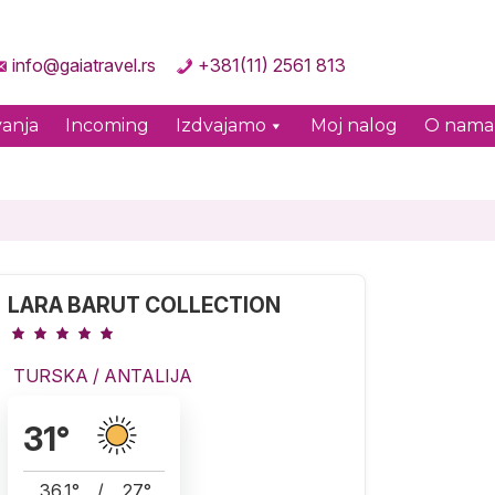
info@gaiatravel.rs
+381(11) 2561 813
anja
Incoming
Izdvajamo
Moj nalog
O nama
LARA BARUT COLLECTION
TURSKA
/
ANTALIJA
31
°
36.1
°
/
27
°