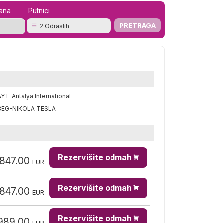
mana
Putnici
2 Odraslih
AYT-Antalya International
BEG-NIKOLA TESLA
Rezervišite odmah
,847.00
EUR
Rezervišite odmah
,847.00
EUR
Rezervišite odmah
989.00
EUR