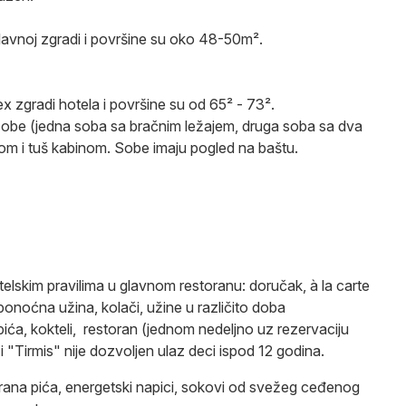
lavnoj zgradi i površine su oko 48-50m².
x zgradi hotela i površine su od 65² - 73².
be (jedna soba sa bračnim ležajem, druga soba sa dva
dom i tuš kabinom. Sobe imaju pogled na baštu.
telskim pravilima u glavnom restoranu: doručak, à la carte
ponoćna užina, kolači, užine u različito doba
pića, kokteli, restoran (jednom nedeljno uz rezervaciju
 "Tirmis" nije dozvoljen ulaz deci ispod 12 godina.
širana pića, energetski napici, sokovi od svežeg ceđenog