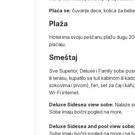
ocenjive
onovog hrama
Plaća se:
čuvanje dece, kolica za bebe
e antički
Plaža
o 4 km
to za izlet
Hotel ima svoju peščanu plažu dugu 200
plaćaju.
pe obale
ipičnu
Smeštaj
a 11 700 živi
ova. Glavna
Sve Superior, Deluxe i Family sobe pos
 i borove
ili terasu, kupatilo sa tuš kabinom ili 
 kamenih i
sokovima i pivom), fen, set za čaj i kafu
doban porodični
Wi-Fi internet.
ba izdvojiti
rovima,
Deluxe Sidesea view sobe:
Nalaze se
Sobe imaju bočni pogled na more.
Deluxe Sidesea and pool view sobe
Sobe imaju bočni pogled na more i na b