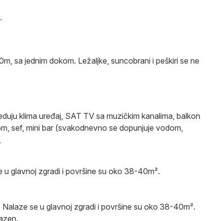
.
m, sa jednim dokom. Ležaljke, suncobrani i peškiri se ne
eduju klima uređaj, SAT TV sa muzičkim kanalima, balkon
kadom, sef, mini bar (svakodnevno se dopunjuje vodom,
,
 u glavnoj zgradi i površine su oko 38-40m².
:
Nalaze se u glavnoj zgradi i površine su oko 38-40m².
azen.