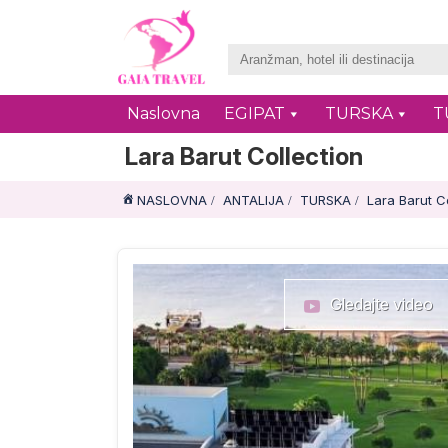
Naslovna
EGIPAT
TURSKA
T
Lara Barut Collection
NASLOVNA
ANTALIJA
TURSKA
Lara Barut C
Gledajte video