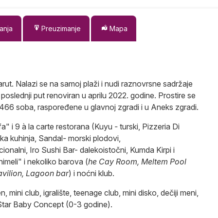
anja
Preuzimanje
Mapa
ut. Nalazi se na samoj plaži i nudi raznovrsne sadržaje
poslednji put renoviran u aprilu 2022. godine. Prostire se
466 soba, raspoređene u glavnoj zgradi i u Aneks zgradi.
" i 9 à la carte restorana (Kuyu
-
turski, Pizzeria Di
jska kuhinja, Sandal
-
morski plodovi,
cionalni, Iro Sushi Bar- dalekoistočni, Kumda Kirpi i
animeli" i nekoliko barova (
he Cay Room, Meltem Pool
avilion, Lagoon bar
) i noćni klub.
, mini club, igralište, teenage club, mini disko, dečiji meni,
y Star Baby Concept (0-3 godine).