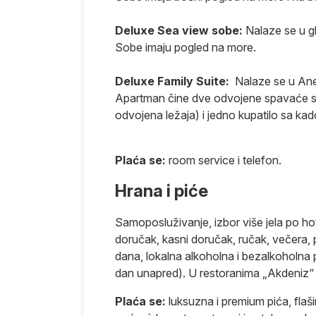
Deluxe Sea view sobe:
Nalaze se u g
Sobe imaju pogled na more.
Deluxe Family Suite:
Nalaze se u Ane
a pre leta.
Apartman čine dve odvojene spavaće so
oćenje.
odvojena ležaja) i jedno kupatilo sa ka
Plaća se:
room service i telefon.
a odmor,
Hrana i piće
Samoposluživanje, izbor više jela po ho
destinaciji i
doručak, kasni doručak, ručak, večera, 
slučaju
dana, lokalna alkoholna i bezalkoholna 
isnosti od
dan unapred). U restoranima „Akdeniz“ i
r do
Plaća se:
luksuzna i premium pića, fla