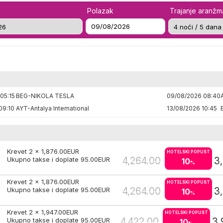
Polazak
Trajanje aranž
05:15
BEG-NIKOLA TESLA
09/08/2026 08:40
09:10
AYT-Antalya International
13/08/2026 10:45
Krevet 2 x
1,876.00
EUR
HOTELSKI POPUST
4,264.00
3
Ukupno takse i doplate
95.00
EUR
10
%
Krevet 2 x
1,876.00
EUR
HOTELSKI POPUST
4,264.00
3
Ukupno takse i doplate
95.00
EUR
10
%
Krevet 2 x
1,947.00
EUR
HOTELSKI POPUST
4,422.00
3,
Ukupno takse i doplate
95.00
EUR
10