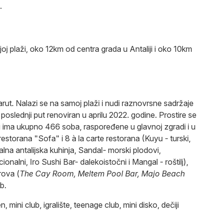
.
joj plaži, oko 12km od centra grada u Antaliji i oko 10km
ut. Nalazi se na samoj plaži i nudi raznovrsne sadržaje
poslednji put renoviran u aprilu 2022. godine. Prostire se
i ima ukupno 466 soba, raspoređene u glavnoj zgradi i u
estorana "Sofa" i 8 à la carte restorana (Kuyu
-
turski,
okalna antalijska kuhinja, Sandal
-
morski plodovi,
cionalni, Iro Sushi Bar- dalekoistočni i Mangal - roštilj),
rova (
The Cay Room, Meltem Pool Bar, Majo Beach
ub.
, mini club, igralište, teenage club, mini disko, dečiji