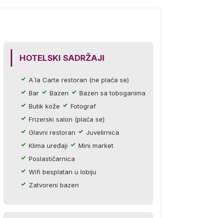
HOTELSKI SADRŽAJI
A`la Carte restoran (ne plaća se)
Bar
Bazen
Bazen sa toboganima
Butik kože
Fotograf
Frizerski salon (plaća se)
Glavni restoran
Juvelirnica
Klima uređaji
Mini market
Poslastičarnica
Wifi besplatan u lobiju
Zatvoreni bazen