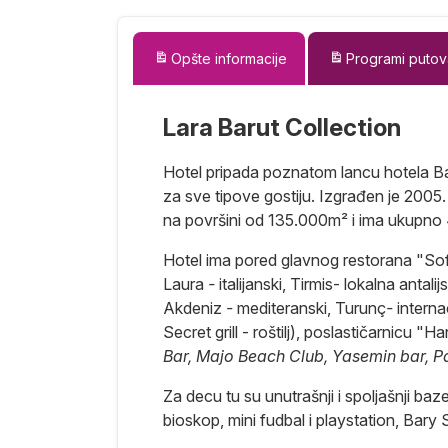
Opšte informacije
Programi putov
Lara Barut Collection
Hotel pripada poznatom lancu hotela Bar
za sve tipove gostiju. Izgrađen je 2005. 
na površini od 135.000m² i ima ukupno 
Hotel ima pored glavnog restorana "Sofa
Laura
-
italijanski, Tirmis- lokalna antali
Akdeniz
-
mediteranski, Turunç
-
interna
a jedan od
Secret grill - roštilj), poslastičarnicu "H
rijski centar
Bar, Majo Beach Club, Yasemin bar, P
 centar
Za decu tu su unutrašnji i spoljašnji bazen
 je svakako
bioskop, mini fudbal i playstation, Bar
ti plaža (na
antičko