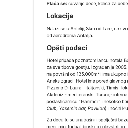
Plaća se:
čuvanje dece, kolica za bebe
Pergamona u
Lokacija
a dve dugačke
novnika drugi
Nalazi se u Antaliji, 3km od Lare, na svo
un hotela,
od aerodroma Antalija.
ržava
Opšti podaci
 Damlataš
aj (Dolina Dim),
Hotel pripada poznatom lancu hotela Bar
entra i rta
za sve tipove gostiju. Izgrađen je 2005. 
na površini od 135.000m² i ima ukupno 
ezuje 4
Aneks zgradi. Hotel ima pored glavnog r
eska jedan je
Pizzeria Di Laura
-
italijanski, Tirmis- l
ošnih resorta
Akdeniz
-
mediteranski, Turunç
-
interna
 kod ljubitelja
poslastičarnicu "Hanimeli" i nekoliko ba
rsta ptica.
Club, Yasemin bar, Pavilion
) i noćni kl
laca. U centru
 međunarodnog
Za decu tu su unutrašnji i spoljašnji bazen
meni, mini fudbal, bioskop i playstation.