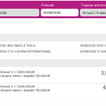
Polazak
Trajanje aranž
1:55
BEG-NIKOLA TESLA
14/08/2026 13:50
15:50
CTA-CATANIA INTERNATIONAL
24/08/2026 17:30
Krevet 2 x
1,893.00
EUR
3,
Ukupno takse i doplate
116.00
EUR
Krevet 2 x
1,949.00
EUR
4
Ukupno takse i doplate
116.00
EUR