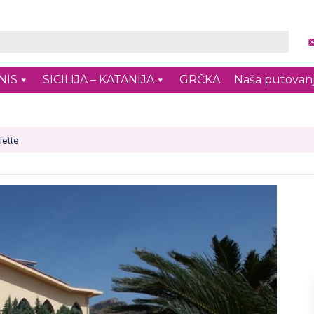
NIS
SICILIJA – KATANIJA
GRČKA
Naša putovan
lette