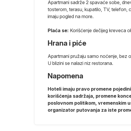
Apartmani sadrže 2 spavaće sobe, dnevn
m na web sajtu
tosterom, terasu, kupatilo, TV, telefon, 
a, smeštajni
imaju pogled na more.
Plaća se:
Korišćenje dečijeg kreveca 
Hrana i piće
Apartmani pružaju samo noćenje, bez 
sa koji na
U blizini se nalazi niz restorana.
sa mogućnošću
).
Za putnike
Napomena
upno 29€
 YQ taksa
Hoteli imaju pravo promene pojedinih
a pred
korišćenja sadržaja, promene koncept
poslovnom politikom, vremenskim us
 se u dinarskoj
organizator putovanja za iste prom
gu se platiti
u