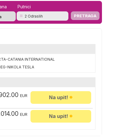
mana
Putnici
2 Odraslih
CTA-CATANIA INTERNATIONAL
BEG-NIKOLA TESLA
902.00
EUR
Na upit!
,014.00
EUR
Na upit!