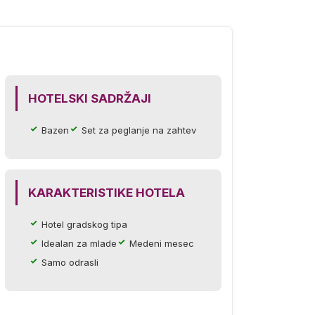
HOTELSKI SADRŽAJI
Bazen
Set za peglanje na zahtev
KARAKTERISTIKE HOTELA
Hotel gradskog tipa
Idealan za mlade
Medeni mesec
Samo odrasli