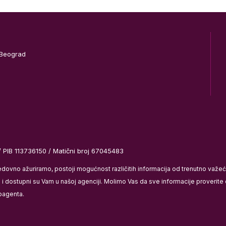
 Beograd
/ PIB 113736150 / Matični broj 67045483
redovno ažuriramo, postoji mogućnost različitih informacija od trenutno važ
 dostupni su Vam u našoj agenciji. Molimo Vas da sve informacije proverite di
bagenta.