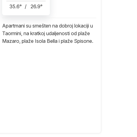
35.6
°
/
26.9
°
Apartmani su smešten na dobroj lokaciji u
Taormini, na kratkoj udaljenosti od plaže
Mazaro, plaže Isola Bella i plaže Spisone.