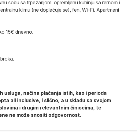
u sobu sa trpezarijom, opremljenu kuhinju sa rernom i
centralnu klimu (ne doplaćuje se), fen, Wi-Fi. Apartmani
oko 15€ dnevno.
obroka.
 usluga, načina plaćanja istih, kao i perioda
a all inclusive, i slično, a u skladu sa svojom
lovima i drugim relevantnim činiocima, te
ene ne može snositi odgovornost.