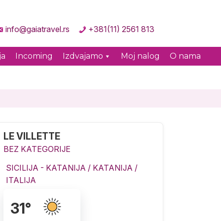
info@gaiatravel.rs
+381(11) 2561 813
ja
Incoming
Izdvajamo
Moj nalog
O nama
LE VILLETTE
BEZ KATEGORIJE
SICILIJA - KATANIJA
/
KATANIJA
/
ITALIJA
31
°