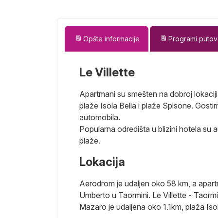
Opšte informacije
Programi putov
Le Villette
Apartmani su smešten na dobroj lokaciji
plaže Isola Bella i plaže Spisone. Gosti
automobila.
Popularna odredišta u blizini hotela su
plaže.
ilija je najveće
 vekove. Sa
Lokacija
rom, Sicilija
 citrusi,
Aerodrom je udaljen oko 58 km, a apar
pim plažama ili
Umberto u Taormini. Le Villette - Taor
 za
Mazaro je udaljena oko 1.1km, plaža Iso