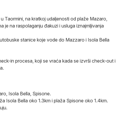
 u Taormini, na kratkoj udaljenosti od plaže Mazaro,
ma je na raspolaganju đakuzi i usluga iznajmljivanja
 autobuske stanice koje vode do Mazzaro i Isola Bella
ck-in procesa, koji se vraća kada se izvrši check-out i
a.
ro, Isola Bella, Spisone.
ža Isola Bella oko 1.3km i plaža Spisone oko 1.4km.
uju.