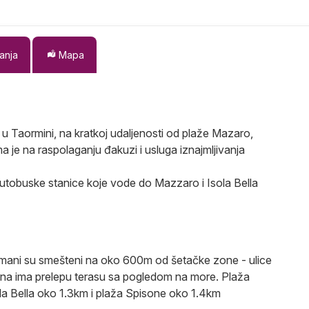
anja
Mapa
 u Taormini, na kratkoj udaljenosti od plaže Mazaro,
ma je na raspolaganju đakuzi i usluga iznajmljivanja
 autobuske stanice koje vode do Mazzaro i Isola Bella
tmani su smešteni na oko 600m od šetačke zone - ulice
mina ima prelepu terasu sa pogledom na more. Plaža
la Bella oko 1.3km i plaža Spisone oko 1.4km