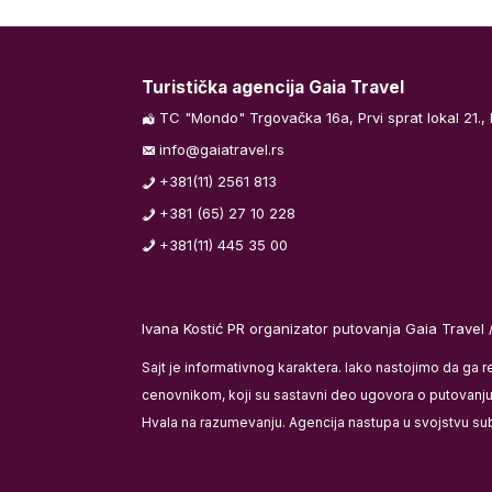
.
Turistička agencija Gaia Travel
TC "Mondo" Trgovačka 16a, Prvi sprat lokal 21.,
info@gaiatravel.rs
otele 4*- 4 €
+381(11) 2561 813
po noćenju /
+381 (65) 27 10 228
+381(11) 445 35 00
a licu mesta)
Ivana Kostić PR organizator putovanja Gaia Travel 
Sajt je informativnog karaktera. Iako nastojimo da ga 
cenovnikom, koji su sastavni deo ugovora o putovanju i
Hvala na razumevanju. Agencija nastupa u svojstvu su
omenama i
ednjem kursu
ivo i određena