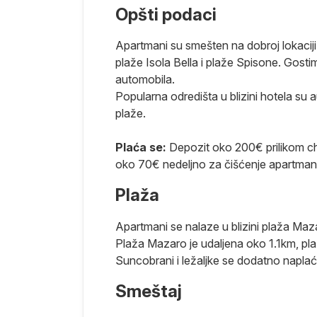
Opšti podaci
Apartmani su smešten na dobroj lokaciji
plaže Isola Bella i plaže Spisone. Gosti
automobila.
Popularna odredišta u blizini hotela su
plaže.
ta pre leta.
Plaća se:
Depozit oko 200€ prilikom che
oko 70€ nedeljno za čišćenje apartman
Vreme
Plaža
Apartmani se nalaze u blizini plaža Maza
ormaciju
Plaža Mazaro je udaljena oko 1.1km, pla
luga hrane i
Suncobrani i ležaljke se dodatno naplać
i pića, a u
reme. Transfer
Smeštaj