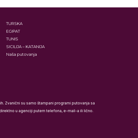
TURSKA
EGIPAT
TUNIS
SICILIJA – KATANIJA
Naša putovanja
ećih. Zvanični su samo štampani programi putovanja sa
rektno u agenciji putem telefona, e-mail-a ili lično.