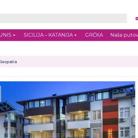
UNIS
SICILIJA – KATANIJA
GRČKA
Naša putov
Kleopatra