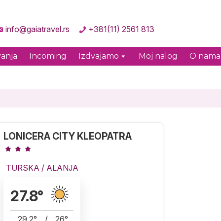
info@gaiatravel.rs
+381(11) 2561 813
anja
Incoming
Izdvajamo
Moj nalog
O nama
LONICERA CITY KLEOPATRA
TURSKA
/
ALANJA
27.8
°
29.2
°
/
26
°