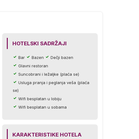
HOTELSKI SADRŽAJI
Bar
Bazen
Dečji bazen
Glavni restoran
Suncobrani i ležaljke (plaća se)
Usluga pranja i peglanja veša (plaća
se)
Wifi besplatan u lobiju
Wifi besplatan u sobama
KARAKTERISTIKE HOTELA