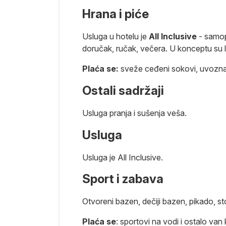
Hrana i piće
ocenjive
onovog hrama
Usluga u hotelu je
All Inclusive
- samopo
e antički
doručak, ručak, večera. U konceptu su l
o 4 km
to za izlet
Plaća se:
sveže ceđeni sokovi, uvozna 
pe obale
Ostali sadržaji
ipičnu
a 11 700 živi
Usluga pranja i sušenja veša.
ova. Glavna
Usluga
 i borove
 kamenih i
Usluga je All Inclusive.
doban porodični
ba izdvojiti
Sport i zabava
rovima,
Otvoreni bazen, dečiji bazen, pikado, ston
Plaća se
: sportovi na vodi i ostalo van