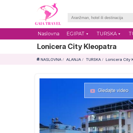
Naslovna
EGIPAT
TURSKA
T
Lonicera City Kleopatra
NASLOVNA
ALANJA
TURSKA
Lonicera City 
Gledajte video