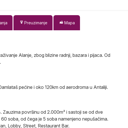
anja
Preuzimanje
Mapa
raživanje Alanje, zbog blizine radnji, bazara i pijaca. Od
.
Damlataš pećine i oko 120km od aerodroma u Antaliji.
3. Zauzima površinu od 2.000m² i sastoji se od dve
d 60 soba, od čega je 5 soba namenjeno nepušačima.
ran, Lobby, Street, Restaurant Bar.