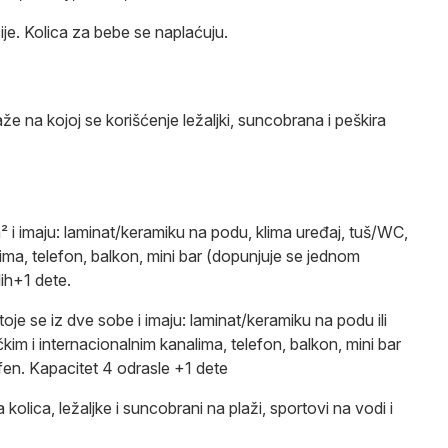
ije. Kolica za bebe se naplaćuju.
že na kojoj se korišćenje ležaljki, suncobrana i peškira
 i imaju: laminat/keramiku na podu, klima uređaj, tuš/WC,
ima, telefon, balkon, mini bar (dopunjuje se jednom
ih+1 dete.
je se iz dve sobe i imaju: laminat/keramiku na podu ili
kim i internacionalnim kanalima, telefon, balkon, mini bar
en. Kapacitet 4 odrasle +1 dete
 kolica, ležaljke i suncobrani na plaži, sportovi na vodi i