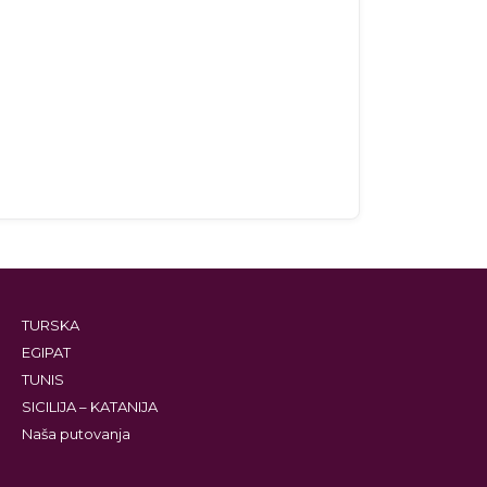
TURSKA
EGIPAT
TUNIS
SICILIJA – KATANIJA
Naša putovanja