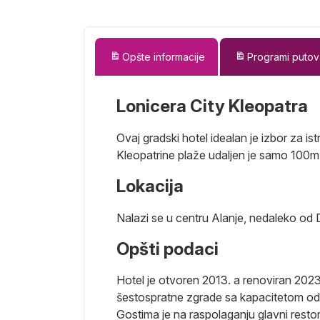
Opšte informacije
Programi putov
Lonicera City Kleopatra
Ovaj gradski hotel idealan je izbor za ist
Kleopatrine plaže udaljen je samo 100m
Lokacija
Nalazi se u centru Alanje, nedaleko od 
Opšti podaci
a jedan od
rijski centar
Hotel je otvoren 2013. a renoviran 202
 centar
šestospratne zgrade sa kapacitetom o
 je svakako
Gostima je na raspolaganju glavni resto
ti plaža (na