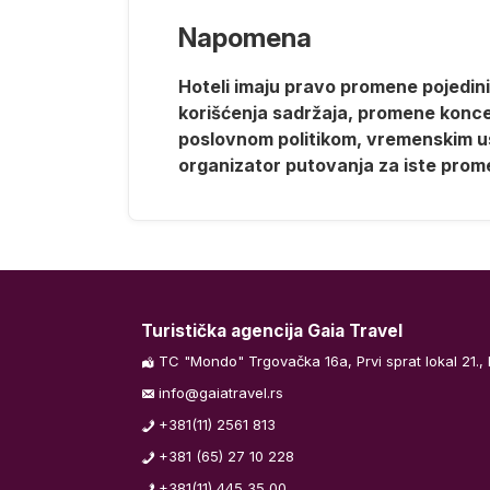
Napomena
Hoteli imaju pravo promene pojedinih
korišćenja sadržaja, promene koncept
poslovnom politikom, vremenskim us
organizator putovanja za iste prom
a pre leta.
oćenje.
a odmor,
Turistička agencija Gaia Travel
TC "Mondo" Trgovačka 16a, Prvi sprat lokal 21.,
destinaciji i
info@gaiatravel.rs
slučaju
+381(11) 2561 813
isnosti od
+381 (65) 27 10 228
r do
+381(11) 445 35 00