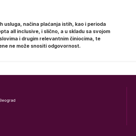
 usluga, načina plaćanja istih, kao i perioda
a all inclusive, i slično, a u skladu sa svojom
lovima i drugim relevantnim činiocima, te
ene ne može snositi odgovornost.
 Beograd