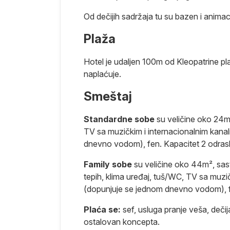
antičko
Od dečijih sadržaja tu su bazen i animac
Pergamona u
Plaža
a dve dugačke
novnika drugi
Hotel je udaljen 100m od Kleopatrine pla
un hotela,
naplaćuje.
ržava
Smeštaj
 Damlataš
aj (Dolina Dim),
Standardne sobe
su veličine oko 24m²
entra i rta
TV sa muzičkim i internacionalnim kanal
dnevno vodom), fen. Kapacitet 2 odrasl
ezuje 4
eska jedan je
Family sobe
su veličine oko 44m², sasto
ošnih resorta
tepih, klima uređaj, tuš/WC, TV sa muzič
 kod ljubitelja
(dopunjuje se jednom dnevno vodom), f
rsta ptica.
laca. U centru
Plaća se:
sef, usluga pranje veša, dečija
 međunarodnog
ostalovan koncepta.