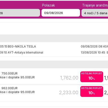
Polazak
Trajanje aranž
05:15
BEG-NIKOLA TESLA
09/08/2026 08:40
09:10
AYT-Antalya International
13/08/2026 10:45
x
750.00
EUR
HOTELSKI POPUST
1,762.00
1
kse i doplate
95.00
EUR
10
%
x
962.00
EUR
HOTELSKI POPUST
2,233.00
2
kse i doplate
95.00
EUR
10
%