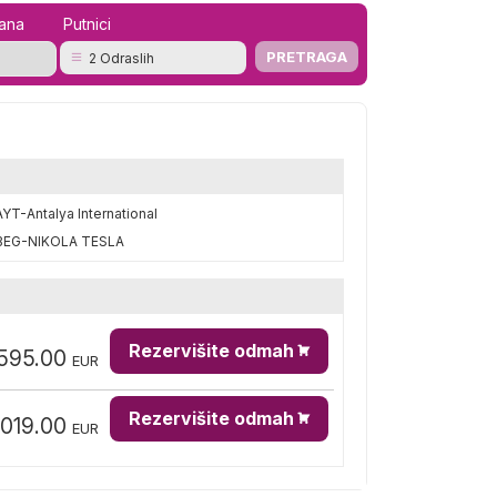
mana
Putnici
2 Odraslih
AYT-Antalya International
BEG-NIKOLA TESLA
Rezervišite odmah
,595.00
EUR
Rezervišite odmah
,019.00
EUR