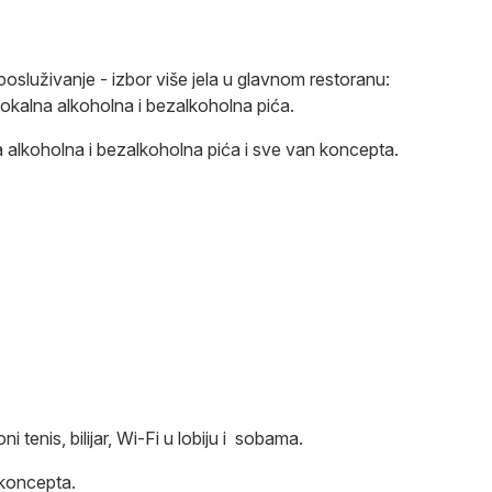
služivanje - izbor više jela u glavnom restoranu:
okalna alkoholna i bezalkoholna pića.
alkoholna i bezalkoholna pića i sve van koncepta.
i tenis, bilijar, Wi-Fi u lobiju i sobama.
 koncepta.