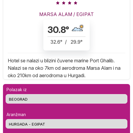
MARSA ALAM
/
EGIPAT
30.8
°
32.6
°
/
29.9
°
Hotel se nalazi u blizini čuvene marine Port Ghalib.
Nalazi se na oko 7km od aerodroma Marsa Alam i na
oko 210km od aerodroma u Hurgadi.
Polazak iz
Aranžman