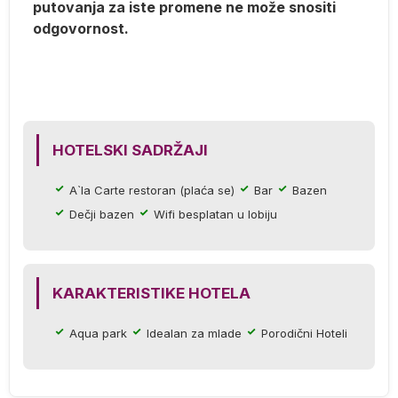
putovanja za iste promene ne može snositi
odgovornost.
a
HOTELSKI SADRŽAJI
ti
A`la Carte restoran (plaća se)
Bar
Bazen
u
Dečji bazen
Wifi besplatan u lobiju
ije
KARAKTERISTIKE HOTELA
Aqua park
Idealan za mlade
Porodični Hoteli
u
za