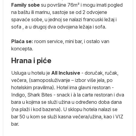
i
Family sobe
su površine 76m² i mogu imati pogled
b
na baštu ili marinu, sastoje se od 2 odvojene
e
spavaće sobe, u jednoj se nalazi francuski ležaj i
sofa , a u drugoj dva odvojena ležaja i sofa.
Plaća se:
room service, mini bar, i ostalo van
koncepta.
,
Hrana i piće
a
Usluga u hotelu je
A
ll Inclusive
- doručak, ručak,
im
večera, (samoposluživanje – izbor više jela, po
,
hotelskim pravilima). Hotel ima glavni restoran -
Indigo, Shark Bites - snack i à la carte restoran i dva
bara u kojima se služi užina u određeno doba dana
(na plaži i kod bazena). U sklopu hotela nalazi se
bar 50 u kom se služi kasna večera/užina, kao i VIZ
za
bar.