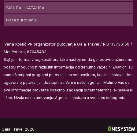
SICILIJA – KATANIJA
Naša putovanja
Ivana Kostić PR organizator putovanja Gaia Travel / PIB 113736150 /
Matični broj 67045483
Sajt je informativnog karaktera. Iako nastojimo da ga redovno ažuriramo,
postoji mogućnost različitih informacija od trenutno važećih. Zvanični su
samo štampani programi putovanja sa cenovnikom, koji su sastavni deo
ih
ugovora o putovanju i dostupni su Vam u našoj agenciji. Molimo Vas da
sve informacije proverite direktno u agenciji putem telefona, e-mail-a ili
lično. Hvala na razumevanju. Agencija nastupa u svojstvu subagenta.
Gaia Travel 2026