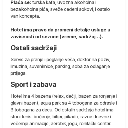
Plaća se:
turska kafa, uvozna alkoholna i
bezalkoholna pića, sveže ceđeni sokovi, i ostalo
van koncepta.
Hotel ima pravo da promeni detalje usluge u
zavisnosti od sezone (vreme, sadržaj…).
i
Ostali sadržaji
n)
Servis za pranje i peglanje veša, doktor na poziv,
limuzina, suvenirnice, parking, soba za odlaganje
prtljaga.
Sport i zabava
 za
Hotel ima 4 bazena (relax, dečiji, bazen za ronjenje i
glavni bazen), aqua park sa 4 tobogana za odrasle i
3 tobogana za decu. Od ostalih sadržaja hotel ima
 i
stoni tenis, boćanje, bilijar, pikado, razne dnevne i
ko
večernje animacije, aerobik, jogu, ronilački centar.