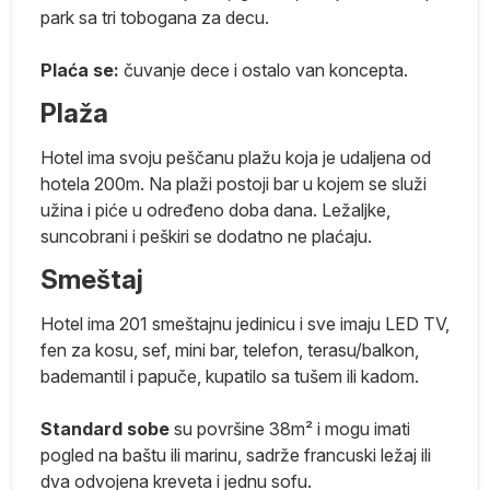
park sa tri tobogana za decu.
a
Plaća se:
čuvanje dece i ostalo van koncepta.
Plaža
Hotel ima svoju peščanu plažu koja je udaljena od
hotela 200m. Na plaži postoji bar u kojem se služi
užina i piće u određeno doba dana. Ležaljke,
suncobrani i peškiri se dodatno ne plaćaju.
m
Smeštaj
Hotel ima 201 smeštajnu jedinicu i sve imaju LED TV,
fen za kosu, sef, mini bar, telefon, terasu/balkon,
ko
bademantil i papuče, kupatilo sa tušem ili kadom.
ma
Standard sobe
su površine 38m² i mogu imati
pogled na baštu ili marinu, sadrže francuski ležaj ili
e
dva odvojena kreveta i jednu sofu.