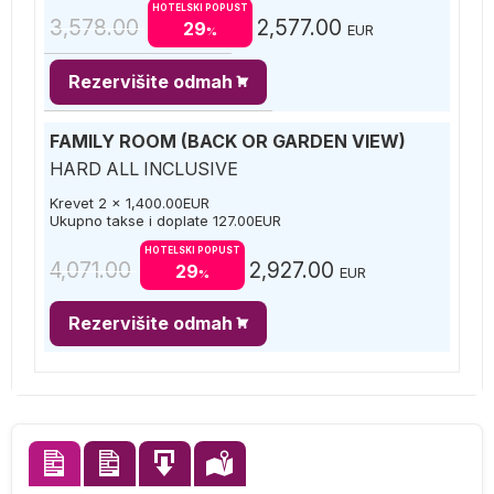
HOTELSKI POPUST
3,578.00
2,577.00
29
EUR
%
Rezervišite odmah
FAMILY ROOM (BACK OR GARDEN VIEW)
HARD ALL INCLUSIVE
Krevet 2 x
1,400.00
EUR
Ukupno takse i doplate
127.00
EUR
HOTELSKI POPUST
4,071.00
2,927.00
29
EUR
%
Rezervišite odmah