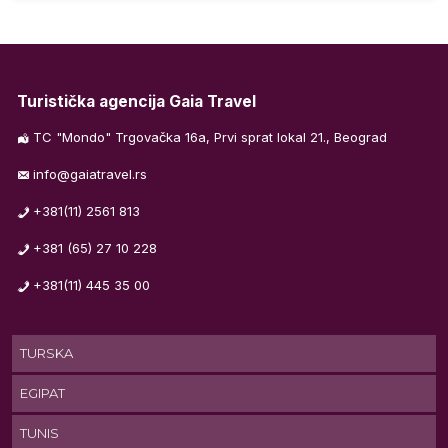
Turistička agencija Gaia Travel
TC "Mondo" Trgovačka 16a, Prvi sprat lokal 21., Beograd
a
info@gaiatravel.rs
+381(11) 2561 813
m
+381 (65) 27 10 228
+381(11) 445 35 00
ti
TURSKA
EGIPAT
ije
TUNIS