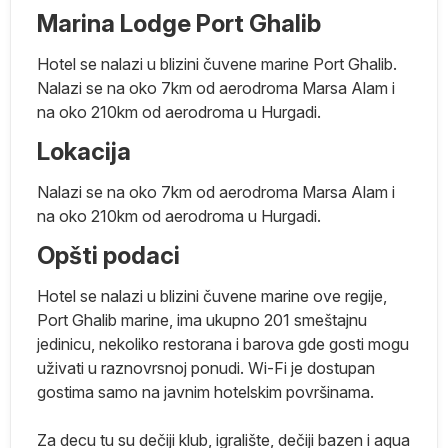
Marina Lodge Port Ghalib
Hotel se nalazi u blizini čuvene marine Port Ghalib.
Nalazi se na oko 7km od aerodroma Marsa Alam i
na oko 210km od aerodroma u Hurgadi.
Lokacija
o
Nalazi se na oko 7km od aerodroma Marsa Alam i
na oko 210km od aerodroma u Hurgadi.
Opšti podaci
Hotel se nalazi u blizini čuvene marine ove regije,
Port Ghalib marine, ima ukupno 201 smeštajnu
da
jedinicu, nekoliko restorana i barova gde gosti mogu
i
uživati u raznovrsnoj ponudi. Wi-Fi je dostupan
gostima samo na javnim hotelskim površinama.
Za decu tu su dečiji klub, igralište, dečiji bazen i aqua