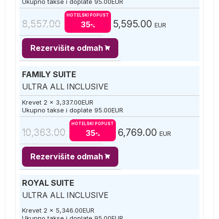
Ukupno takse i doplate
95.00
EUR
HOTELSKI POPUST
8,557.00
5,595.00
35
EUR
%
Rezervišite odmah
FAMILY SUITE
ULTRA ALL INCLUSIVE
Krevet 2 x
3,337.00
EUR
Ukupno takse i doplate
95.00
EUR
HOTELSKI POPUST
10,363.00
6,769.00
35
EUR
%
Rezervišite odmah
ROYAL SUITE
ULTRA ALL INCLUSIVE
Krevet 2 x
5,346.00
EUR
Ukupno takse i doplate
95.00
EUR