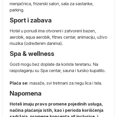
menjačnica, frizerski salon, sala za sastanke,
Q
parking.
Sport i zabava
).
Hotel u ponudi ima otvoreni i zatvoreni bazen,
aerobik, aqua aerobik, fitnes centar, animaciju, uživo
S,
muzika (određenim danima).
Spa & wellness
Gosti mogu bez doplate da koriste teretanu. Na
raspolaganju su Spa centar, sauna i tursko kupatilo.
Plaća se:
masaže, svi tretmani za negu lica i tela.
Napomena
Hoteli imaju pravo promene pojedinih usluga,
načina plaćanja istih, kao i perioda korišćenja
sadržaja, promene koncepta all inclusive, i