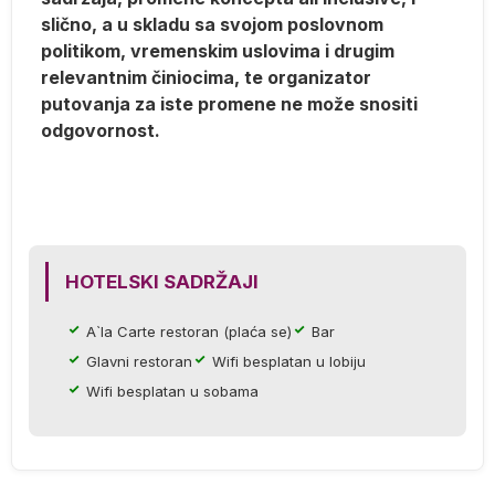
slično, a u skladu sa svojom poslovnom
politikom, vremenskim uslovima i drugim
j
relevantnim činiocima, te organizator
ka
putovanja za iste promene ne može snositi
odgovornost.
 i
do
va
HOTELSKI SADRŽAJI
će
A`la Carte restoran (plaća se)
Bar
Glavni restoran
Wifi besplatan u lobiju
Wifi besplatan u sobama
.