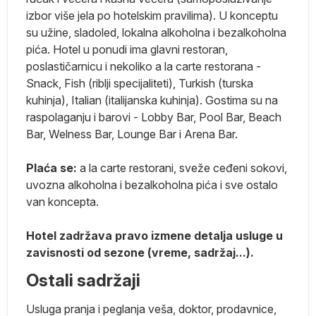
na
izbor više jela po hotelskim pravilima). U konceptu
su užine, sladoled, lokalna alkoholna i bezalkoholna
pića. Hotel u ponudi ima glavni restoran,
poslastičarnicu i nekoliko a la carte restorana -
Snack, Fish (riblji specijaliteti), Turkish (turska
kuhinja), Italian (italijanska kuhinja). Gostima su na
raspolaganju i barovi - Lobby Bar, Pool Bar, Beach
Bar, Welness Bar, Lounge Bar i Arena Bar.
Plaća se:
a la carte restorani, sveže ceđeni sokovi,
uvozna alkoholna i bezalkoholna pića i sve ostalo
van koncepta.
Hotel zadržava pravo izmene detalja usluge u
zavisnosti od sezone (vreme, sadržaj...).
e
Ostali sadržaji
Usluga pranja i peglanja veša, doktor, prodavnice,