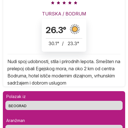
TURSKA
/
BODRUM
26.3
°
30.1
°
/
23.3
°
Nudi spoj udobnosti, stila i prirodnih lepota. Smešten na
prelepoj obali Egejskog mora, na oko 2 km od centra
Bodruma, hotel ističe modernim dizajnom, vrhunskim
sadržajem i dobrom uslugom
Polazak iz
Aranžman