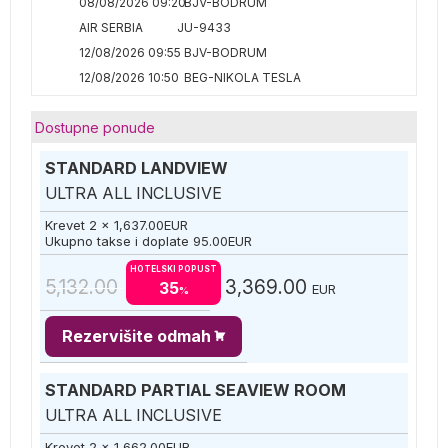
08/08/2026 09:20
BJV-BODRUM
AIR SERBIA
JU-9433
12/08/2026 09:55
BJV-BODRUM
12/08/2026 10:50
BEG-NIKOLA TESLA
Dostupne ponude
STANDARD LANDVIEW
ULTRA ALL INCLUSIVE
Krevet 2 x
1,637.00
EUR
Ukupno takse i doplate
95.00
EUR
HOTELSKI POPUST
5,132.00
3,369.00
35
EUR
%
Rezervišite odmah
STANDARD PARTIAL SEAVIEW ROOM
ULTRA ALL INCLUSIVE
Krevet 2 x
1,662.00
EUR