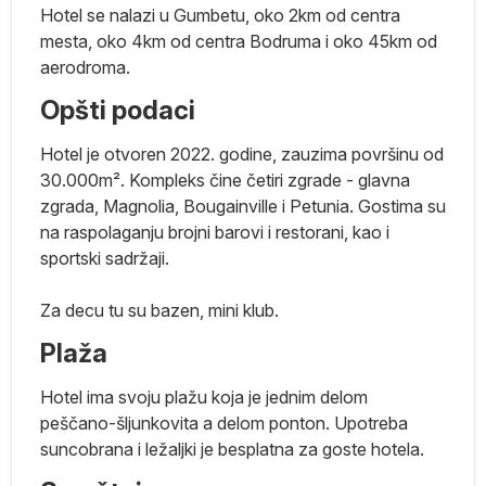
Hotel se nalazi u Gumbetu, oko 2km od centra
mesta, oko 4km od centra Bodruma i oko 45km od
aerodroma.
ci
Opšti podaci
ne
Hotel je otvoren 2022. godine, zauzima površinu od
30.000m². Kompleks čine četiri zgrade - glavna
zgrada, Magnolia, Bougainville i Petunia. Gostima su
na raspolaganju brojni barovi i restorani, kao i
je
sportski sadržaji.
i
Za decu tu su bazen, mini klub.
Plaža
e
Hotel ima svoju plažu koja je jednim delom
peščano-šljunkovita a delom ponton. Upotreba
ci
suncobrana i ležaljki je besplatna za goste hotela.
i
a