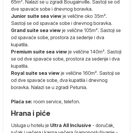
65m². Nalazi se u zgradi Bougainville. Sastoji se od
ma
dve spavaće sobe i dnevnog boravka.
Junior suite sea view
je veličine oko 35m².
Sastoji se od spavaće sobe i dnevnog boravka.
Grand suite sea view
je veličine 105m². Sastoji se
od spavaće sobe, prostora za sedenje i dva
e.
kupatila.
Premium suite sea view
je veličine 140m². Sastoji
se od dve spavaće sobe, prostora za sedenje i dva
kupatila.
Royal suite sea view
je veličine 160m². Sastoji se
a
od dve spavaće sobe, dva kupatila i dnevnog
boravka. Nalazi se u zgradi Petunia.
e
a
Plaća se:
room service, telefon.
e.
Hrana i piće
Usluga u hotelu je
Ultra All Inclusive
- doručak,
ručak i večera i kasna večera (samoposluživanje -