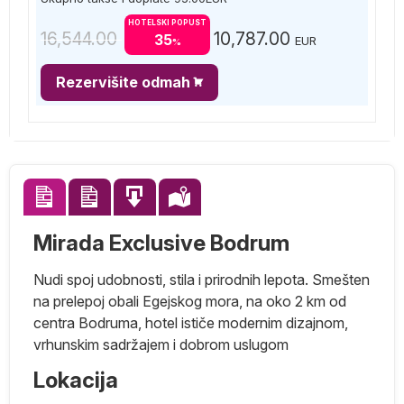
HOTELSKI POPUST
16,544.00
10,787.00
35
EUR
%
Rezervišite odmah
Mirada Exclusive Bodrum
Nudi spoj udobnosti, stila i prirodnih lepota. Smešten
na prelepoj obali Egejskog mora, na oko 2 km od
centra Bodruma, hotel ističe modernim dizajnom,
vrhunskim sadržajem i dobrom uslugom
Lokacija