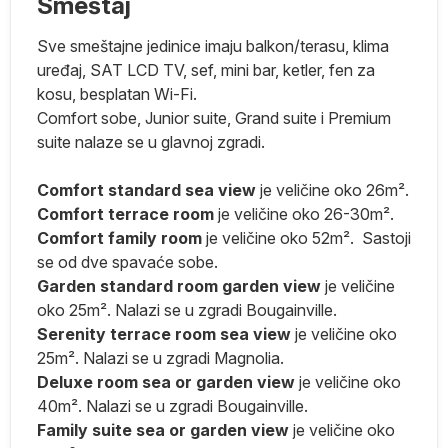
Smeštaj
Sve smeštajne jedinice imaju balkon/terasu, klima
uređaj, SAT LCD TV, sef, mini bar, ketler, fen za
 i
kosu, besplatan Wi-Fi.
0
Comfort sobe, Junior suite, Grand suite i Premium
suite nalaze se u glavnoj zgradi.
lo
Comfort
standard
sea
view
je veličine oko 26m².
Comfort
terrace
room
je veličine oko 26-30m².
Comfort
family
room
je veličine oko 52m². Sastoji
se od dve spavaće sobe.
Garden standard room garden view
je veličine
oko 25m². Nalazi se u zgradi Bougainville.
Serenity terrace room sea view
je veličine oko
25m². Nalazi se u zgradi Magnolia.
Deluxe room sea or garden view
je veličine oko
40m². Nalazi se u zgradi Bougainville.
Family suite sea or garden view
je veličine oko