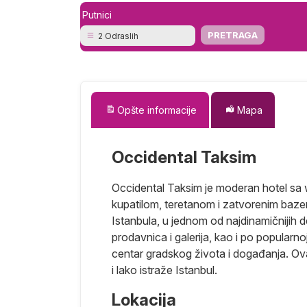
Putnici
2 Odraslih
Opšte informacije
Mapa
Occidental Taksim
Occidental Taksim je moderan hotel sa w
kupatilom, teretanom i zatvorenim baze
Istanbula, u jednom od najdinamičnijih
prodavnica i galerija, kao i po popularnoj 
centar gradskog života i događanja. Ova 
i lako istraže Istanbul.
Lokacija