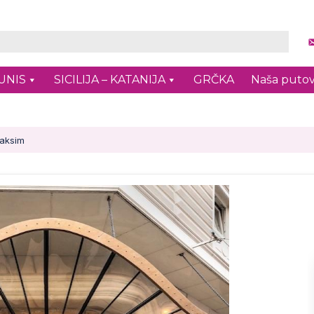
UNIS
SICILIJA – KATANIJA
GRČKA
Naša putov
Taksim