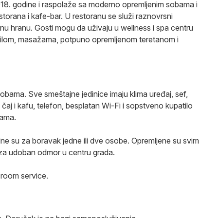
018. godine i raspolaže sa moderno opremljenim sobama i
torana i kafe-bar. U restoranu se služi raznovrsni
lnu hranu. Gosti mogu da uživaju u wellness i spa centru
atilom, masažama, potpuno opremljenom teretanom i
bama. Sve smeštajne jedinice imaju klima uređaj, sef,
čaj i kafu, telefon, besplatan Wi-Fi i sopstveno kupatilo
čama.
ne su za boravak jedne ili dve osobe. Opremljene su svim
za udoban odmor u centru grada.
 room service.