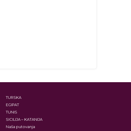
TURSKA
EGIPAT
TUNIS
SICILIJA – KATANIJA
Naša putovanja