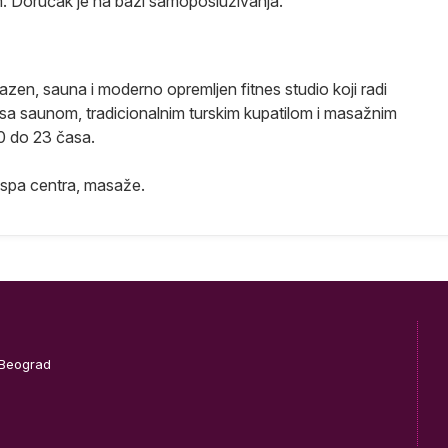
. Doručak je na bazi samoposluživanja.
zen, sauna i moderno opremljen fitnes studio koji radi
 sa saunom, tradicionalnim turskim kupatilom i masažnim
0 do 23 časa.
 spa centra, masaže.
 Beograd