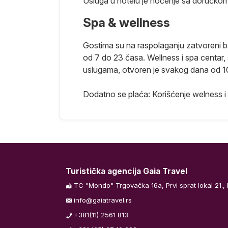
Usluga u hotelu je noćenje sa doručkom
Spa & wellness
Gostima su na raspolaganju zatvoreni ba
od 7 do 23 časa. Wellness i spa centar,
uslugama, otvoren je svakog dana od 1
Dodatno se plaća: Korišćenje welness i
Turistička agencija Gaia Travel
TC "Mondo" Trgovačka 16a, Prvi sprat lokal 21.,
info@gaiatravel.rs
+381(11) 2561 813