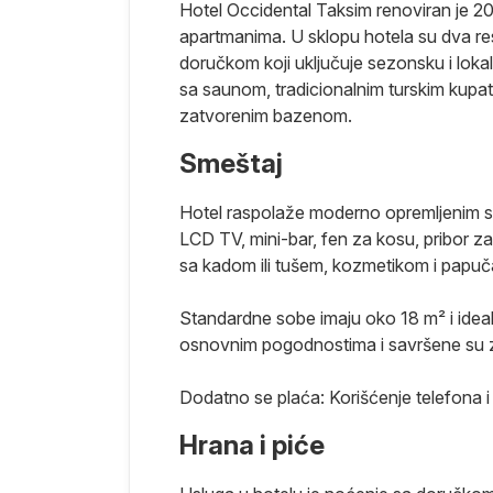
Hotel Occidental Taksim renoviran je 2
apartmanima. U sklopu hotela su dva res
doručkom koji uključuje sezonsku i loka
sa saunom, tradicionalnim turskim kup
zatvorenim bazenom.
Smeštaj
Hotel raspolaže moderno opremljenim so
LCD TV, mini-bar, fen za kosu, pribor za 
sa kadom ili tušem, kozmetikom i papu
Standardne sobe imaju oko 18 m² i ideal
osnovnim pogodnostima i savršene su 
Dodatno se plaća: Korišćenje telefona i
Hrana i piće