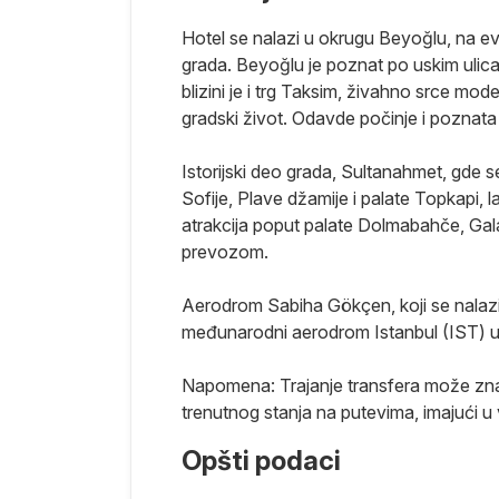
Hotel se nalazi u okrugu Beyoğlu, na evr
grada. Beyoğlu je poznat po uskim ulica
blizini je i trg Taksim, živahno srce mo
gradski život. Odavde počinje i poznata 
Istorijski deo grada, Sultanahmet, gde 
Sofije, Plave džamije i palate Topkapi,
atrakcija poput palate Dolmabahče, Galata
prevozom.
Aerodrom Sabiha Gökçen, koji se nalazi n
međunarodni aerodrom Istanbul (IST) u
Napomena: Trajanje transfera može znača
trenutnog stanja na putevima, imajući u 
Opšti podaci