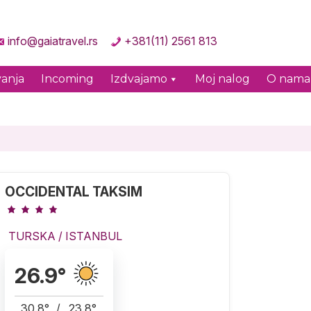
info@gaiatravel.rs
+381(11) 2561 813
anja
Incoming
Izdvajamo
Moj nalog
O nama
OCCIDENTAL TAKSIM
TURSKA
/
ISTANBUL
26.9
°
30.8
°
/
23.8
°