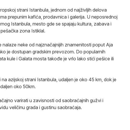
opskoj strani Istanbula, jednom od najživljih delova
ma prepunim kafića, prodavnica i galerija. U neposrednoj
dernog Istanbula, mesto gde se spajaju kultura, zabava i
pešačka zona Istiklal.
se nalaze neke od najznačajnijih znamenitosti poput Aja
 lako je dostupan gradskim prevozom. Do popularnih
 kule i Galata mosta takođe je vrlo lako stići pešice ili
a azijskoj strani Istanbula, udaljen je oko 45 km, dok je
daljen oko 50km.
jno varirati u zavisnosti od saobraćajnih gužvi i
vidu veličinu grada i gustinu saobraćaja.