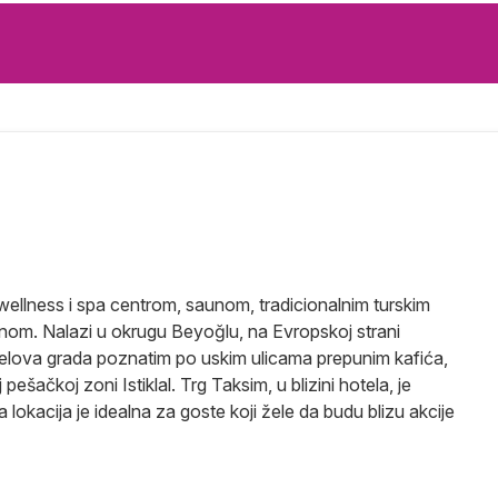
ellness i spa centrom, saunom, tradicionalnim turskim
nom. Nalazi u okrugu Beyoğlu, na Evropskoj strani
 delova grada poznatim po uskim ulicama prepunim kafića,
pešačkoj zoni Istiklal. Trg Taksim, u blizini hotela, je
lokacija je idealna za goste koji žele da budu blizu akcije