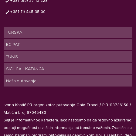
+381 (65) 27 10 228
3*
+381(11) 445 35 00
TURSKA
EGIPAT
je
TUNIS
SICILIJA – KATANIJA
Naša putovanja
Ivana Kostić PR organizator putovanja Gaia Travel / PIB 113736150 /
Matični broj 67045483
j
Sajt je informativnog karaktera. Iako nastojimo da ga redovno ažuriramo,
ka
postoji mogućnost različitih informacija od trenutno važećih. Zvanični su
samo štampani programi putovanja sa cenovnikom, koji su sastavni deo