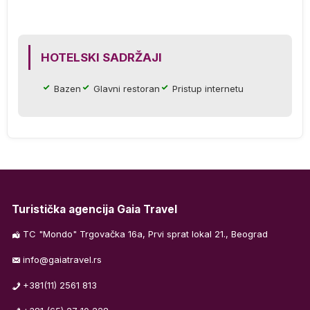
 u
.
HOTELSKI SADRŽAJI
S,
Bazen
Glavni restoran
Pristup internetu
Turistička agencija Gaia Travel
TC "Mondo" Trgovačka 16a, Prvi sprat lokal 21., Beograd
info@gaiatravel.rs
+381(11) 2561 813