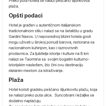
ma
Preko puta hotela se nalazi peščano šljunkovita
plaža.
Opšti podaci
Hotel je građen u autentičnom italijanskom
tradicionalnom stilu i nalazi se na šetalištu u gradu
Gardini Naxos. U neposrednoj blizini hotela gosti
mogu uživati u širokoj ponudi barova, restorana sa
nacionalnom kuhinjom, kao i raznovrsnih
prodavnica. Za ljubitelje istorije i kulture na 8 km
nalazi se Taormina sa svojim bogatim kulturno-
istorijskim nasleđem, što čini ovu destinaciju
idelanim mestom za istraživanje.
Plaža
Hotel koristi gradsku peščano šljunkovitu plažu, koja
se nalazi preko puta ulice. Suncobrani i ležaljke se
im
dodatno naplaćuju.