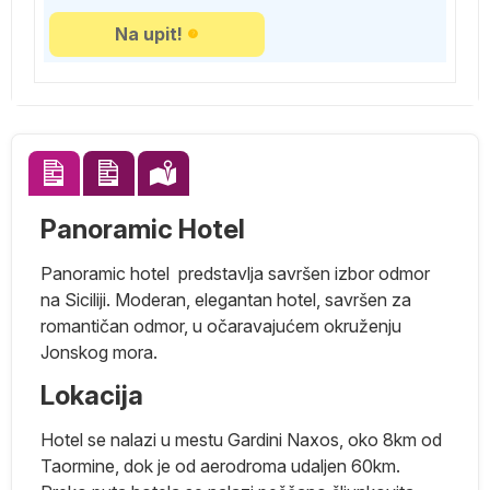
Na upit!
Panoramic Hotel
Panoramic hotel predstavlja savršen izbor odmor
na Siciliji. Moderan, elegantan hotel, savršen za
romantičan odmor, u očaravajućem okruženju
Jonskog mora.
9
Lokacija
vo
Hotel se nalazi u mestu Gardini Naxos, oko 8km od
Taormine, dok je od aerodroma udaljen 60km.