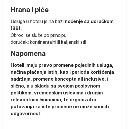
ih
Hrana i piće
,
.
Usluga u hotelu je na bazi
noćenje sa doručkom
(BB).
Obroci se služe po principu:
doručak: kontinentalni ili italijanski stil
Napomena
d-
Hoteli imaju pravo promene pojedinih usluga,
načina plaćanja istih, kao i perioda korišćenja
sadržaja, promene koncepta all inclusive, i
slično, a u skladu sa svojom poslovnom
politikom, vremenskim uslovima i drugim
k
relevantnim činiocima, te organizator
putovanja za iste promene ne može snositi
odgovornost.