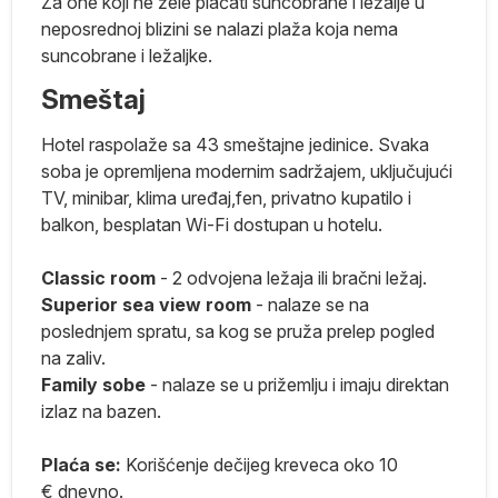
Za one koji ne žele plaćati suncobrane i ležalje u
neposrednoj blizini se nalazi plaža koja nema
suncobrane i ležaljke.
te.
Smeštaj
Hotel raspolaže sa 43 smeštajne jedinice. Svaka
soba je opremljena modernim sadržajem, uključujući
no
TV, minibar, klima uređaj,fen, privatno kupatilo i
o
balkon, besplatan Wi-Fi dostupan u hotelu.
Classic room
- 2 odvojena ležaja ili bračni ležaj.
Superior sea view room
- nalaze se na
poslednjem spratu, sa kog se pruža prelep pogled
na zaliv.
Family sobe
- nalaze se u prižemlju i imaju direktan
izlaz na bazen.
Plaća se:
Korišćenje dečijeg kreveca oko 10
€ dnevno.