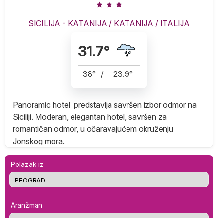
SICILIJA - KATANIJA
/
KATANIJA
/
ITALIJA
31.7
°
38
°
/
23.9
°
Panoramic hotel predstavlja savršen izbor odmor na
Siciliji. Moderan, elegantan hotel, savršen za
romantičan odmor, u očaravajućem okruženju
Jonskog mora.
Polazak iz
Aranžman