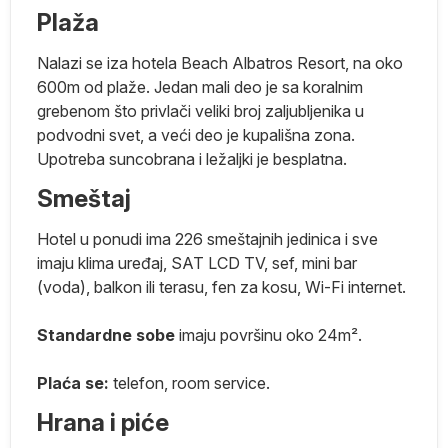
Plaža
m
Nalazi se iza hotela Beach Albatros Resort, na oko
600m od plaže. Jedan mali deo je sa koralnim
grebenom što privlači veliki broj zaljubljenika u
podvodni svet, a veći deo je kupališna zona.
ko
Upotreba suncobrana i ležaljki je besplatna.
ma
Smeštaj
e
Hotel u ponudi ima 226 smeštajnih jedinica i sve
i
imaju klima uređaj, SAT LCD TV, sef, mini bar
b
(voda), balkon ili terasu, fen za kosu, Wi-Fi internet.
e
Standardne sobe
imaju površinu oko 24m².
Plaća se:
telefon, room service.
Hrana i piće
,