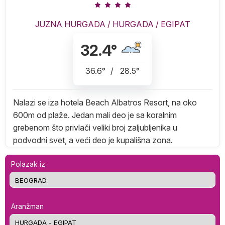
JUZNA HURGADA
/
HURGADA
/
EGIPAT
32.4
°
36.6
°
/
28.5
°
Nalazi se iza hotela Beach Albatros Resort, na oko
600m od plaže. Jedan mali deo je sa koralnim
grebenom što privlači veliki broj zaljubljenika u
podvodni svet, a veći deo je kupališna zona.
Polazak iz
Aranžman