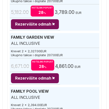
Ukupno takse i doplate
207.00
EUR
HOTELSKI POPUST
5,182.00
3,789.00
28
EUR
%
Rezervišite odmah
FAMILY GARDEN VIEW
ALL INCLUSIVE
Krevet 2 x
2,327.00
EUR
Ukupno takse i doplate
207.00
EUR
HOTELSKI POPUST
6,671.00
4,861.00
28
EUR
%
Rezervišite odmah
FAMILY POOL VIEW
ALL INCLUSIVE
Krevet 2 x
2,394.00
EUR
Ukupno takse i doplate
207.00
EUR