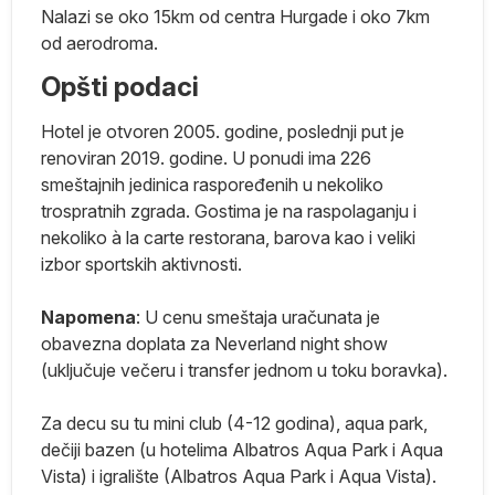
Nalazi se oko 15km od centra Hurgade i oko 7km
od aerodroma.
Opšti podaci
Hotel je otvoren 2005. godine, poslednji put je
da
renoviran 2019. godine. U ponudi ima 226
i
smeštajnih jedinica raspoređenih u nekoliko
trospratnih zgrada. Gostima je na raspolaganju i
nekoliko à la carte restorana, barova kao i veliki
izbor sportskih aktivnosti.
a
Napomena
: U cenu smeštaja uračunata je
obavezna doplata za Neverland night show
(uključuje večeru i transfer jednom u toku boravka).
Za decu su tu mini club (4-12 godina), aqua park,
dečiji bazen (u hotelima Albatros Aqua Park i Aqua
Vista) i igralište (Albatros Aqua Park i Aqua Vista).