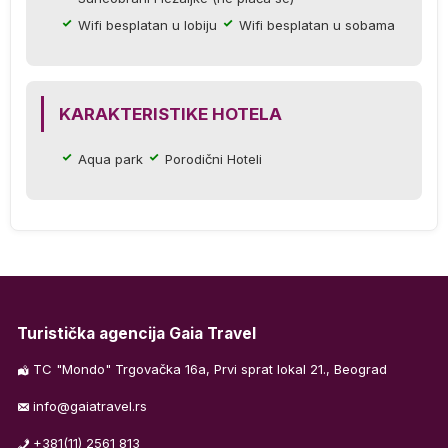
Wifi besplatan u lobiju
Wifi besplatan u sobama
u
ije
KARAKTERISTIKE HOTELA
Aqua park
Porodični Hoteli
u
za
Turistička agencija Gaia Travel
TC "Mondo" Trgovačka 16a, Prvi sprat lokal 21., Beograd
a
info@gaiatravel.rs
+381(11) 2561 813