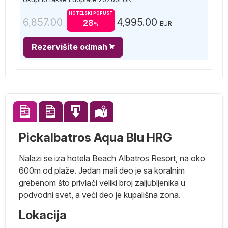
HOTELSKI POPUST
6,857.00
4,995.00
28
EUR
%
Rezervišite odmah
Pickalbatros Aqua Blu HRG
Nalazi se iza hotela Beach Albatros Resort, na oko
600m od plaže. Jedan mali deo je sa koralnim
grebenom što privlači veliki broj zaljubljenika u
podvodni svet, a veći deo je kupališna zona.
o
Lokacija