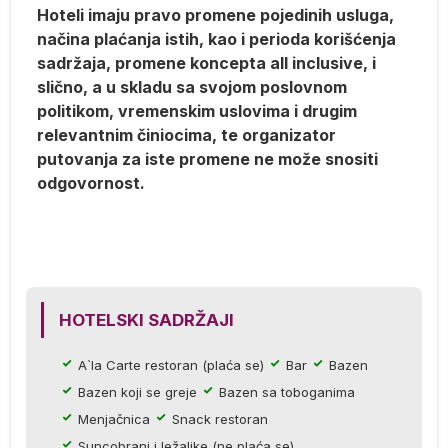
Hoteli imaju pravo promene pojedinih usluga,
načina plaćanja istih, kao i perioda korišćenja
sadržaja, promene koncepta all inclusive, i
slično, a u skladu sa svojom poslovnom
politikom, vremenskim uslovima i drugim
relevantnim činiocima, te organizator
putovanja za iste promene ne može snositi
odgovornost.
a:
a
HOTELSKI SADRŽAJI
A`la Carte restoran (plaća se)
Bar
Bazen
Bazen koji se greje
Bazen sa toboganima
Menjačnica
Snack restoran
ti
Suncobrani i ležaljke (ne plaća se)