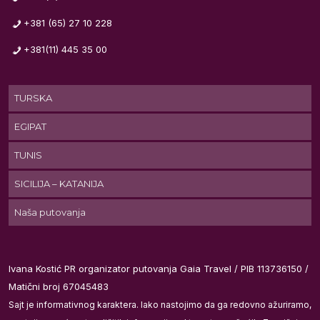
+381 (65) 27 10 228
m
+381(11) 445 35 00
ti
TURSKA
EGIPAT
TUNIS
ije
SICILIJA – KATANIJA
Naša putovanja
Ivana Kostić PR organizator putovanja Gaia Travel / PIB 113736150 /
Matični broj 67045483
Sajt je informativnog karaktera. Iako nastojimo da ga redovno ažuriramo,