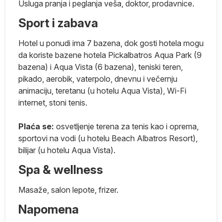
Usluga pranja i peglanja veša, doktor, prodavnice.
Sport i zabava
Hotel u ponudi ima 7 bazena, dok gosti hotela mogu
 za
da koriste bazene hotela Pickalbatros Aqua Park (9
bazena) i Aqua Vista (6 bazena), teniski teren,
pikado, aerobik, vaterpolo, dnevnu i večernju
animaciju, teretanu (u hotelu Aqua Vista), Wi-Fi
 i
internet, stoni tenis.
ko
Plaća se:
osvetljenje terena za tenis kao i oprema,
sportovi na vodi (u hotelu Beach Albatros Resort),
a
bilijar (u hotelu Aqua Vista).
ta
Spa & wellness
u
a
Masaže, salon lepote, frizer.
Napomena