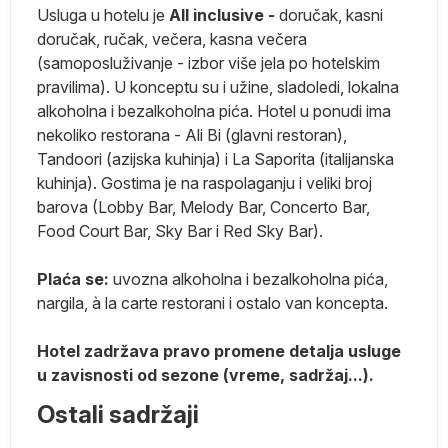
Usluga u hotelu je
All inclusive -
doručak, kasni
a
doručak, ručak, večera, kasna večera
im
(samoposluživanje - izbor više jela po hotelskim
,
pravilima). U konceptu su i užine, sladoledi, lokalna
alkoholna i bezalkoholna pića. Hotel u ponudi ima
nekoliko restorana - Ali Bi (glavni restoran),
Tandoori (azijska kuhinja) i La Saporita (italijanska
kuhinja). Gostima je na raspolaganju i veliki broj
za
barova (Lobby Bar, Melody Bar, Concerto Bar,
Food Court Bar, Sky Bar i Red Sky Bar).
Plaća se:
uvozna alkoholna i bezalkoholna pića,
nargila, à la carte restorani i ostalo van koncepta.
Hotel zadržava pravo promene detalja usluge
u zavisnosti od sezone (vreme, sadržaj...).
i
Ostali sadržaji
n)