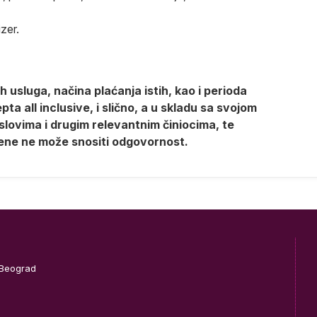
izer.
 usluga, načina plaćanja istih, kao i perioda
a all inclusive, i slično, a u skladu sa svojom
lovima i drugim relevantnim činiocima, te
mene ne može snositi odgovornost.
 Beograd