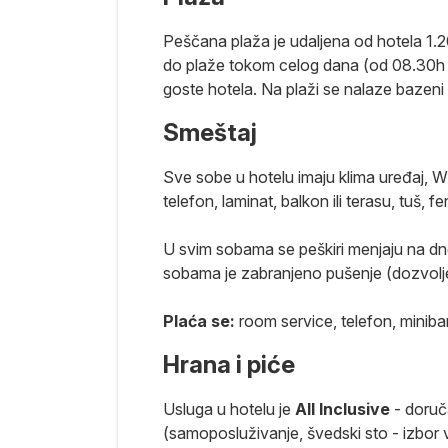
Peščana plaža je udaljena od hotela 1.2
do plaže tokom celog dana (od 08.30h do
goste hotela. Na plaži se nalaze bazeni
Smeštaj
Sve sobe u hotelu imaju klima uređaj, Wi-f
telefon, laminat, balkon ili terasu, tuš, f
U svim sobama se peškiri menjaju na dn
sobama je zabranjeno pušenje (dozvoljen
Plaća se:
room service, telefon, minibar
Hrana i piće
Usluga u hotelu je
All Inclusive
- doruč
(samoposluživanje, švedski sto - izbor v