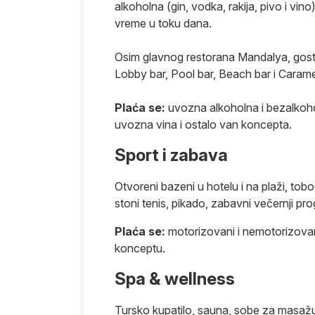
alkoholna (gin, vodka, rakija, pivo i vin
vreme u toku dana.
Osim glavnog restorana Mandalya, gostim
Lobby bar, Pool bar, Beach bar i Carame
Plaća se:
uvozna alkoholna i bezalkohol
uvozna vina i ostalo van koncepta.
Sport i zabava
Otvoreni bazeni u hotelu i na plaži, tobo
stoni tenis, pikado, zabavni večernji pr
Plaća se:
motorizovani i nemotorizovani
konceptu.
Spa & wellness
Tursko kupatilo, sauna, sobe za masažu, 