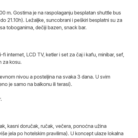
00 m. Gostima je na raspolaganju besplatan shuttle bus
 21.10h). Ležaljke, suncobrani i peškiri besplatni su za
 sa toboganima, dečiji bazen, snack bar.
i internet, LCD TV, ketler i set za čaj i kafu, minibar, sef,
en za kosu.
evnom nivou a posteljina na svaka 3 dana. U svim
o je samo na balkonu ili terasi).
.
ak, kasni doručak, ručak, večera, ponoćna užina
iše jela po hotelskim pravilima). U koncept ulaze lokalna