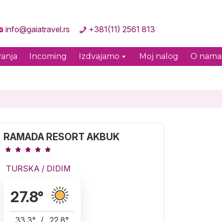
info@gaiatravel.rs
+381(11) 2561 813
anja
Incoming
Izdvajamo
Moj nalog
O nama
RAMADA RESORT AKBUK
TURSKA
/
DIDIM
27.8
°
33.3
°
/
22.8
°