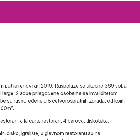
dnji put je renoviran 2019. Raspolaže sa ukupno 369 soba
 large, 2 sobe prilagođene osobama sa invaliditetom,
be su raspoređene u 8 četvorospratnih zgrada, od kojih
.000m².
restoran, à la carte restoran, 4 barova, diskoteka.
ini disko, igralište, u glavnom restoranu su na