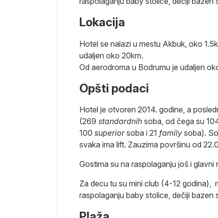
raspolaganju baby stolice, dečiji bazen
Lokacija
Hotel se nalazi u mestu Akbuk, oko 1.5
udaljen oko 20km.
Od aerodroma u Bodrumu je udaljen o
Opšti podaci
Hotel je otvoren 2014. godine, a posle
(269
standardnih
soba, od čega su 104
100
superior
soba i 21
family
soba). So
svaka ima lift. Zauzima površinu od 22
Gostima su na raspolaganju još i glavni 
Za decu tu su mini club (4-12 godina), m
raspolaganju baby stolice, dečiji bazen
Plaža