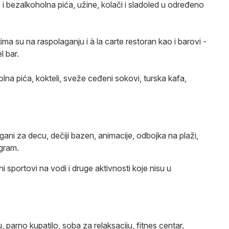
o) i bezalkoholna pića, užine, kolači i sladoled u određeno
a su na raspolaganju i à la carte restoran kao i barovi -
l bar.
na pića, kokteli, sveže ceđeni sokovi, turska kafa,
gani za decu, dečiji bazen, animacije, odbojka na plaži,
ogram.
 sportovi na vodi i druge aktivnosti koje nisu u
parno kupatilo, soba za relaksaciju, fitnes centar.