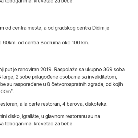
 sa toboganima, krevetac za bebe.
km od centra mesta, a od gradskog centra Didim je
ko 60km, od centra Bodruma oko 100 km.
dnji put je renoviran 2019. Raspolaže sa ukupno 369 soba
 large, 2 sobe prilagođene osobama sa invaliditetom,
be su raspoređene u 8 četvorospratnih zgrada, od kojih
.000m².
restoran, à la carte restoran, 4 barova, diskoteka.
ini disko, igralište, u glavnom restoranu su na
 sa toboganima, krevetac za bebe.