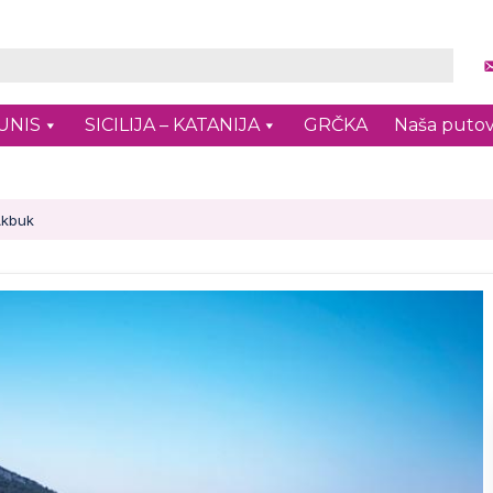
UNIS
SICILIJA – KATANIJA
GRČKA
Naša putov
Akbuk