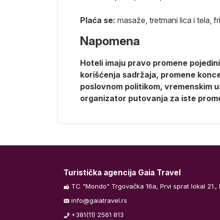
Plaća se:
masaže, tretmani lica i tela, fr
Napomena
Hoteli imaju pravo promene pojedinih
korišćenja sadržaja, promene koncept
poslovnom politikom, vremenskim us
organizator putovanja za iste pro
Turistička agencija Gaia Travel
TC "Mondo" Trgovačka 16a, Prvi sprat lokal 21.,
info@gaiatravel.rs
+381(11) 2561 813