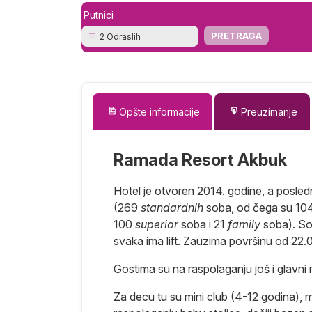
Putnici
2 Odraslih
Opšte informacije
Preuzimanje
Ramada Resort Akbuk
Hotel je otvoren 2014. godine, a posle
(269
standardnih
soba, od čega su 104
100
superior
soba i 21
family
soba). So
svaka ima lift. Zauzima površinu od 22
Gostima su na raspolaganju još i glavni 
Za decu tu su mini club (4-12 godina), m