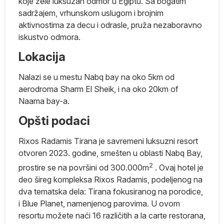
koje žele luksuzan odmor u Egiptu.
Sa bogatim
sadržajem, vrhunskom uslugom i brojnim
aktivnostima za decu i odrasle, pruža nezaboravno
iskustvo odmora.
Lokacija
Nalazi se u mestu Nabq bay na oko 5km od
aerodroma Sharm El Sheik, i na oko 20km of
ko
Naama bay-a.
Opšti podaci
Rixos Radamis Tirana je savremeni luksuzni resort
otvoren 2023. godine, smešten u oblasti Nabq Bay,
2
prostire se na površini od 300.000m
.
Ovaj hotel je
o
deo šireg kompleksa Rixos Radamis, podeljenog na
dva tematska dela: Tirana fokusiranog na porodice,
i Blue Planet, namenjenog parovima.
U ovom
resortu možete naći 16 različitih a la carte restorana,