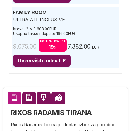
FAMILY ROOM
ULTRA ALL INCLUSIVE
Krevet 2 x
3,608.00
EUR
Ukupno takse i doplate
166.00
EUR
HOTELSKI POPUST
9,075.00
7,382.00
19
EUR
%
Rezervišite odmah
RIXOS RADAMIS TIRANA
Rixos Radamis Tirana je idealan izbor za porodice