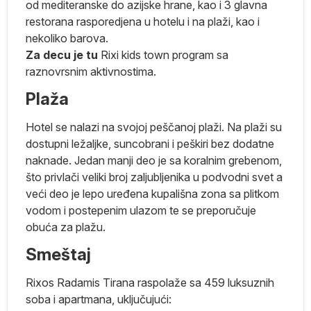
od mediteranske do azijske hrane, kao i 3 glavna
et
restorana rasporedjena u hotelu i na plaži, kao i
nekoliko barova.
Za decu je tu
Rixi kids town program sa
ka
raznovrsnim aktivnostima.
Plaža
t
Hotel se nalazi na svojoj peščanoj plaži. Na plaži su
dostupni ležaljke, suncobrani i peškiri bez dodatne
naknade. Jedan manji deo je sa koralnim grebenom,
što privlači veliki broj zaljubljenika u podvodni svet a
veći deo je lepo uređena kupališna zona sa plitkom
zi
vodom i postepenim ulazom te se preporučuje
obuća za plažu.
Smeštaj
za
Rixos Radamis Tirana raspolaže sa 459 luksuznih
soba i apartmana, uključujući:
e