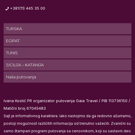
+381(11) 445 35 00
TURSKA
EGIPAT
že
TUNIS
SICILIJA – KATANIJA
Naša putovanja
Ivana Kostić PR organizator putovanja Gaia Travel / PIB 113736150 /
Matični broj 67045483
ju
u
Sajt je informativnog karaktera. Iako nastojimo da ga redovno ažuriramo,
postoji mogućnost različitih informacija od trenutno važećih. Zvanični su
samo štampani programi putovanja sa cenovnikom, koji su sastavni deo