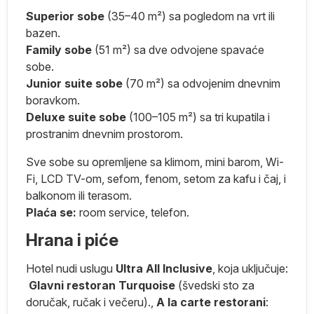
g
Superior sobe
(35–40 m²) sa pogledom na vrt ili
ije
bazen.
Family sobe
(51 m²) sa dve odvojene spavaće
sobe.
Junior suite sobe
(70 m²) sa odvojenim dnevnim
boravkom.
Deluxe suite sobe
(100–105 m²) sa tri kupatila i
prostranim dnevnim prostorom.
Sve sobe su opremljene sa klimom, mini barom, Wi-
Fi, LCD TV-om, sefom, fenom, setom za kafu i čaj, i
balkonom ili terasom.
na
Plaća se:
room service, telefon.
Hrana i piće
Hotel nudi uslugu
Ultra All Inclusive
, koja uključuje:
Glavni restoran Turquoise
(švedski sto za
doručak, ručak i večeru).,
A la carte restorani
: