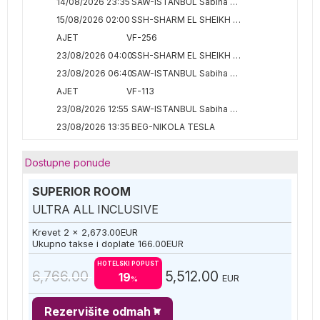
14/08/2026 23:35
SAW-ISTANBUL Sabiha Gokcen
15/08/2026 02:00
SSH-SHARM EL SHEIKH INTERNATIONAL
AJET
VF-256
23/08/2026 04:00
SSH-SHARM EL SHEIKH INTERNATIONAL
23/08/2026 06:40
SAW-ISTANBUL Sabiha Gokcen
AJET
VF-113
23/08/2026 12:55
SAW-ISTANBUL Sabiha Gokcen
23/08/2026 13:35
BEG-NIKOLA TESLA
Dostupne ponude
SUPERIOR ROOM
ULTRA ALL INCLUSIVE
Krevet 2 x
2,673.00
EUR
Ukupno takse i doplate
166.00
EUR
HOTELSKI POPUST
6,766.00
5,512.00
19
EUR
%
Rezervišite odmah