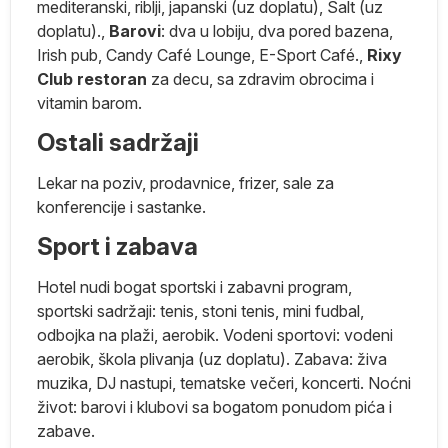
ih
mediteranski, riblji, japanski (uz doplatu), Salt (uz
doplatu).,
Barovi
: dva u lobiju, dva pored bazena,
Irish pub, Candy Café Lounge, E-Sport Café.,
Rixy
Club restoran
za decu, sa zdravim obrocima i
vitamin barom.​
Ostali sadržaji
Lekar na poziv, prodavnice, frizer, sale za
konferencije i sastanke.
.
Sport i zabava
io
Hotel nudi bogat sportski i zabavni program,
s
portski sadržaji
:
tenis, stoni tenis, mini fudbal,
i
odbojka na plaži, aerobik. V
odeni sportovi
:
vodeni
aerobik, škola plivanja (uz doplatu).
Zabava
:
živa
muzika, DJ nastupi, tematske večeri, koncerti.
Noćni
 u
život
:
barovi i klubovi sa bogatom ponudom pića i
zabave.