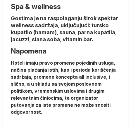
Spa & wellness
Gostima je na raspolaganju širok spektar
e
wellness sadržaja, uključujući:
​
t
ursko
kupatilo (hamam), s
auna,
p
arna kupatila,
a u
j
acuzzi, slana soba, v
itamin bar.
Napomena
.
Hoteli imaju pravo promene pojedinih usluga,
načina plaćanja istih, kao i perioda korišćenja
sadržaja, promene koncepta all inclusive, i
slično, a u skladu sa svojom poslovnom
politikom, vremenskim uslovima i drugim
relevantnim činiocima, te organizator
putovanja za iste promene ne može snositi
-
odgovornost.
za
a