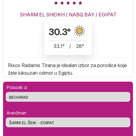
SHARM EL SHEIKH
/
NABQ BAY
/
EGIPAT
30.3
°
33.1
°
/
28
°
Rixos Radamis Tirana je idealan izbor za porodice koje
žele luksuzan odmor u Egiptu.
Polazak iz
Aranžman