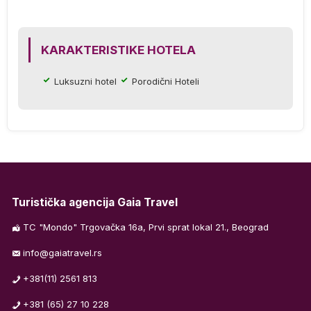
KARAKTERISTIKE HOTELA
Luksuzni hotel
Porodični Hoteli
ma
la
za
Turistička agencija Gaia Travel
TC "Mondo" Trgovačka 16a, Prvi sprat lokal 21., Beograd
info@gaiatravel.rs
S,
+381(11) 2561 813
+381 (65) 27 10 228