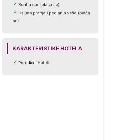
Rent a car (plaća se)
Usluga pranja i peglanja veša (plaća
se)
KARAKTERISTIKE HOTELA
Porodični Hoteli