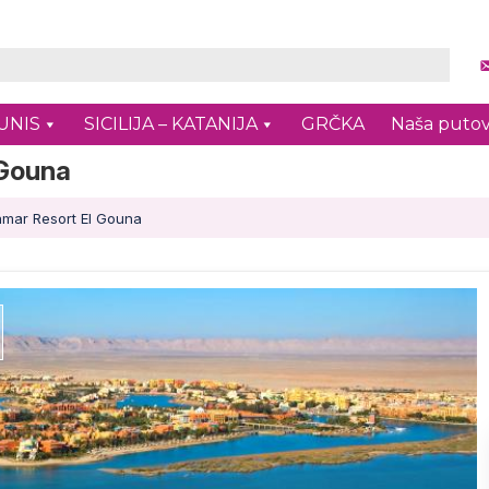
UNIS
SICILIJA – KATANIJA
GRČKA
Naša putov
 Gouna
amar Resort El Gouna