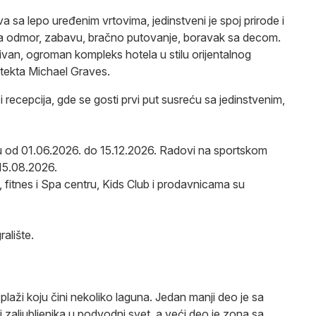
a sa lepo uređenim vrtovima, jedinstveni je spoj prirode i
za odmor, zabavu, bračno putovanje, boravak sa decom.
van, ogroman kompleks hotela u stilu orijentalnog
hitekta Michael Graves.
i recepcija, gde se gosti prvi put susreću sa jedinstvenim,
lu od 01.06.2026. do 15.12.2026. Radovi na sportskom
 15.08.2026.
 fitnes i Spa centru, Kids Club i prodavnicama su
ralište.
laži koju čini nekoliko laguna. Jedan manji deo je sa
j zaljubljenika u podvodni svet, a veći deo je zona sa