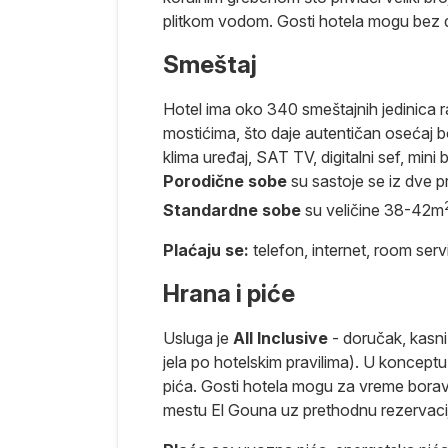
jubljenika u
plitkom vodom. Gosti hotela mogu bez do
Smeštaj
lučaju,
 na Crvenom
Hotel ima oko 340 smeštajnih jedinica 
 od Hurgade i
mostićima, što daje autentičan osećaj 
dobilo ime
klima uređaj, SAT TV, digitalni sef, mini 
 se dobio
Porodične sobe
su sastoje se iz dve p
 poznatih
tar za šetnju i
Standardne sobe
su veličine 38-42m
e luksuzne
Plaćaju se:
telefon, internet, room serv
orijentalnog.
 za slatki beg
Hrana i piće
ali Crvenog
Usluga je
All Inclusive
- doručak, kasni
i biser, ovo
jela po hotelskim pravilima). U konceptu
čanih plaža,
pića. Gosti hotela mogu za vreme borav
tirkiznom
mestu El Gouna uz prethodnu rezervaci
u smešteni u