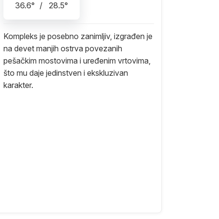
36.6
°
/
28.5
°
Kompleks je posebno zanimljiv, izgrađen je
na devet manjih ostrva povezanih
pešačkim mostovima i uređenim vrtovima,
što mu daje jedinstven i ekskluzivan
karakter.