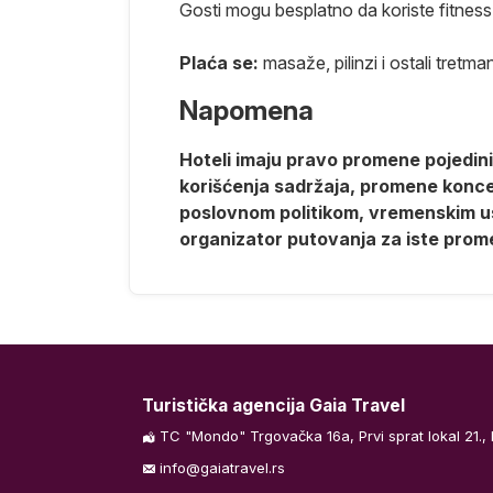
Gosti mogu besplatno da koriste fitness
Kraj programa.
Plaća se:
masaže, pilinzi i ostali tretman
Napomena
 sata pred
Hoteli imaju pravo promene pojedinih
urgadu.
korišćenja sadržaja, promene koncept
u kasnih letova
poslovnom politikom, vremenskim us
aćene usluge.
organizator putovanja za iste prom
maciju našeg
ga hrane i
 i pića a u
reme. Transfer
Turistička agencija Gaia Travel
TC "Mondo" Trgovačka 16a, Prvi sprat lokal 21.,
pretragom na
info@gaiatravel.rs
arametara