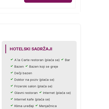
HOTELSKI SADRŽAJI
A`la Carte restoran (plaća se)
Bar
Bazen
Bazen koji se greje
Dečji bazen
Doktor na poziv (plaća se)
Frizerski salon (plaća se)
Glavni restoran
Internet (plaća se)
Internet kafe (plaća se)
Klima uređaji
Menjačnica