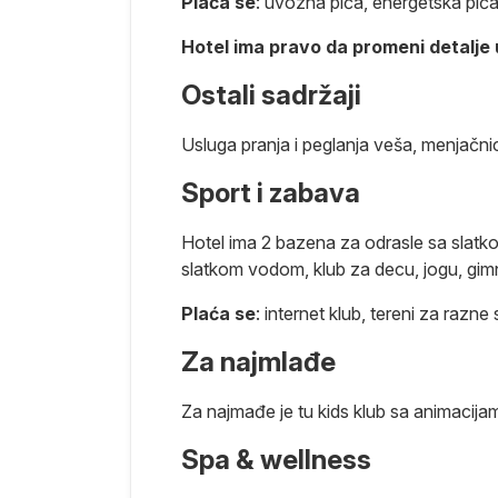
poda i morskih
Plaća se
: uvozna pića, energetska pić
u okolini,
Hotel ima pravo da promeni detalje
Ostali sadržaji
Usluga pranja i peglanja veša, menjačnic
Sport i zabava
a i nedelja
 sata pred
Hotel ima 2 bazena za odrasle sa slatk
hotela.
slatkom vodom, klub za decu, jogu, gimn
ćene usluge.
Plaća se
: internet klub, tereni za razne
Za najmlađe
nformaciju
e i usluga
Za najmađe je tu kids klub sa animacija
e hrane i pića
Spa & wellness
no vreme.