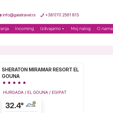
info@gaiatravel.rs
+381(11) 2561 813
anja
Incoming
Izdvajamo
Moj nalog
O nama
SHERATON MIRAMAR RESORT EL
GOUNA
HURGADA
/
EL GOUNA
/
EGIPAT
32.4
°