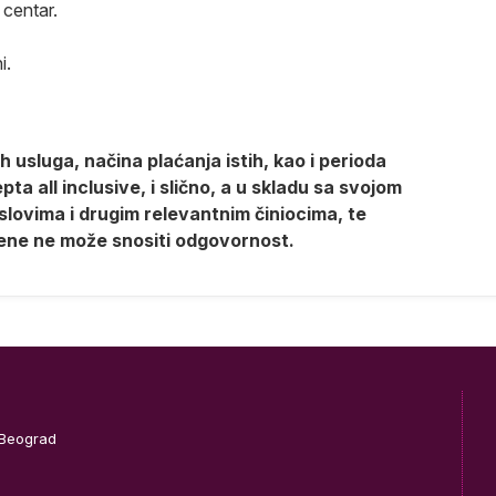
 centar.
i.
 usluga, načina plaćanja istih, kao i perioda
a all inclusive, i slično, a u skladu sa svojom
lovima i drugim relevantnim činiocima, te
ene ne može snositi odgovornost.
 Beograd