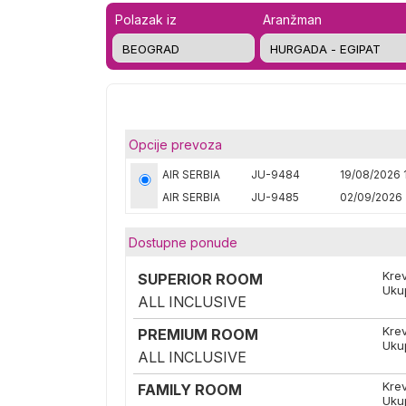
Polazak iz
Aranžman
Opcije prevoza
AIR SERBIA
JU-9484
19/08/2026 
AIR SERBIA
JU-9485
02/09/2026 
Dostupne ponude
Kre
SUPERIOR ROOM
Uku
ALL INCLUSIVE
Kre
PREMIUM ROOM
Uku
ALL INCLUSIVE
Kre
FAMILY ROOM
Uku