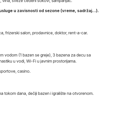
a, vina, sveže ceđeni sokovi, šampanjac.
 usluge u zavisnosti od sezone (vreme, sadržaj…).
a, frizerski salon, prodavnice, doktor, rent-a-car.
om vodom (1 bazen se greje), 3 bazena za decu sa
astiku u vodi, Wi-Fi u javnim prostorijama.
 sportove, casino.
ma tokom dana, dečiji bazen i igralište na otvorenom.