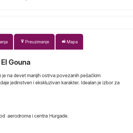
anja
Preuzimanje
Mapa
 El Gouna
n je na devet manjih ostrva povezanih pešačkim
je jedinstven i ekskluzivan karakter. Idealan je izbor za
 od aerodroma i centra Hurgade.