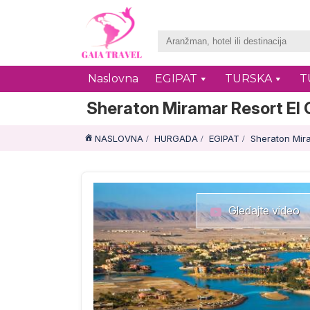
Naslovna
EGIPAT
TURSKA
T
Sheraton Miramar Resort El
NASLOVNA
HURGADA
EGIPAT
Sheraton Mir
Gledajte video