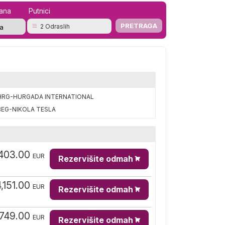
mana
Putnici
2 Odraslih
HRG-HURGADA INTERNATIONAL
BEG-NIKOLA TESLA
403.00
EUR
Rezervišite odmah
4,151.00
EUR
Rezervišite odmah
,749.00
EUR
Rezervišite odmah