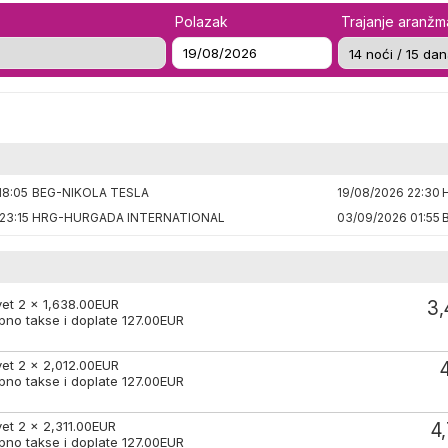
Polazak
Trajanje aranž
18:05
BEG-NIKOLA TESLA
19/08/2026 22:30
23:15
HRG-HURGADA INTERNATIONAL
03/09/2026 01:55
vet 2 x
1,638.00
EUR
3,
pno takse i doplate
127.00
EUR
vet 2 x
2,012.00
EUR
pno takse i doplate
127.00
EUR
vet 2 x
2,311.00
EUR
4
pno takse i doplate
127.00
EUR