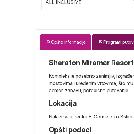
ALL INCLUSIVE
Opšte informacije
Programi putov
Sheraton Miramar Resort
Kompleks je posebno zanimljiv, izgrađe
mostovima i uređenim vrtovima, što mu da
odmor, zabavu, porodično putovanje.
Lokacija
Nalazi se u centru El Goune, oko 35km
Opšti podaci
azloga zovu