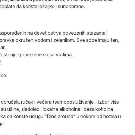
plate da koriste ležaljke i suncobrane.
raspoređenih na devet ostrva povezanih stazama i
boravka okružen vodom i zelenilom. Sve sobe imaju fen,
bar.
rostorije i povezane su sa vtatima.
2
.
ice.
 doručak, ručak i večera (samoposluživanje - izbor više
 su užine, sladoled i lokalna alkoholna i bezalkoholna
ka da koriste uslugu “Dine around” u nekom od hotela u
ju.