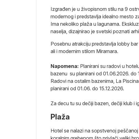
hiljada
Izgrađen je u živopisnom stilu na 9 ostrv
osagrađeni
modernog i predstavlja idealno mesto 
a daju pravu
Ima nekoliko plaža u lagunama. Ekskluzi
 se
naselja, dizajnirao je svetski poznati ar
nost
Posebnu atrakciju predstavlja lobby bar 
d Hurgade u
ali i modernim stilom Miramara.
mestu, nalaze
im
Napomena:
Planirani su radovi u hote
oj turista, ali
bazenu su planirani od 01.06.2026. do
Radovi na ostalim bazenima, La Piscina,
ko 45km južno
planirani od 01.06. do 15.12.2026.
že u blizini,
Soma je
Za decu tu su dečiji bazen, dečiji klub i ig
otvoren tokom
a je lepa,
Plaža
 idealno mesto
km, a širok
Hotel se nalazi na sopstvenoj peščanoj p
dni svet, pa
koralnim grebenom što privlači veliki bro