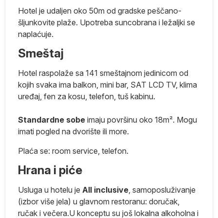
Hotel je udaljen oko 50m od gradske peščano-
šljunkovite plaže. Upotreba suncobrana i ležaljki se
naplaćuje.
Smeštaj
Hotel raspolaže sa 141 smeštajnom jedinicom od
kojih svaka ima balkon, mini bar, SAT LCD TV, klima
uređaj, fen za kosu, telefon, tuš kabinu.
Standardne sobe
imaju površinu oko 18m². Mogu
imati pogled na dvorište ili more.
Plaća se: room service, telefon.
Hrana i piće
Usluga u hotelu je
All inclusive
, samoposluživanje
(izbor više jela) u glavnom restoranu: doručak,
ručak i večera.U konceptu su još lokalna alkoholna i