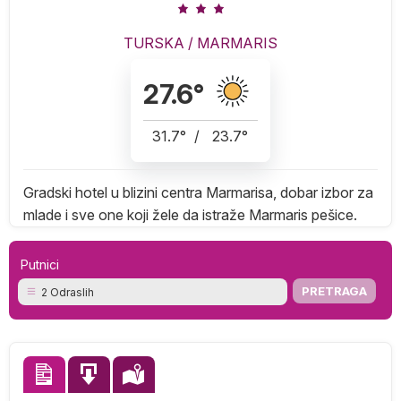
TURSKA
/
MARMARIS
27.6
°
31.7
°
/
23.7
°
Gradski hotel u blizini centra Marmarisa, dobar izbor za
mlade i sve one koji žele da istraže Marmaris pešice.
Putnici
2 Odraslih