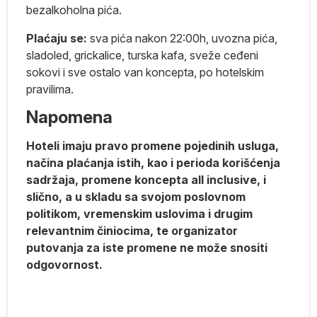
bezalkoholna pića.
Plaćaju se:
sva pića nakon 22:00h, uvozna pića,
sladoled, grickalice, turska kafa, sveže ceđeni
sokovi i sve ostalo van koncepta, po hotelskim
pravilima.
Napomena
Hoteli imaju pravo promene pojedinih usluga,
načina plaćanja istih, kao i perioda korišćenja
sadržaja, promene koncepta all inclusive, i
slično, a u skladu sa svojom poslovnom
politikom, vremenskim uslovima i drugim
relevantnim činiocima, te organizator
putovanja za iste promene ne može snositi
odgovornost.