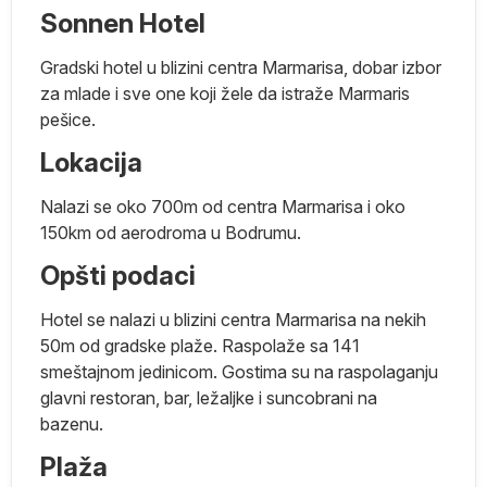
Sonnen Hotel
Gradski hotel u blizini centra Marmarisa, dobar izbor
za mlade i sve one koji žele da istraže Marmaris
pešice.
Lokacija
Nalazi se oko 700m od centra Marmarisa i oko
150km od aerodroma u Bodrumu.
Opšti podaci
Hotel se nalazi u blizini centra Marmarisa na nekih
50m od gradske plaže. Raspolaže sa 141
smeštajnom jedinicom. Gostima su na raspolaganju
glavni restoran, bar, ležaljke i suncobrani na
bazenu.
Plaža