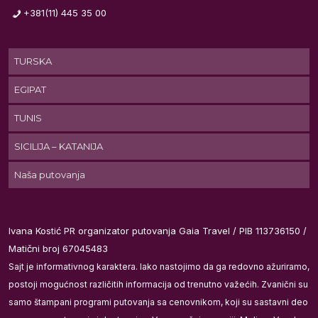
+381(11) 445 35 00
TURSKA
EGIPAT
TUNIS
SICILIJA – KATANIJA
Naša putovanja
Ivana Kostić PR organizator putovanja Gaia Travel / PIB 113736150 /
Matični broj 67045483
Sajt je informativnog karaktera. Iako nastojimo da ga redovno ažuriramo,
postoji mogućnost različitih informacija od trenutno važećih. Zvanični su
samo štampani programi putovanja sa cenovnikom, koji su sastavni deo