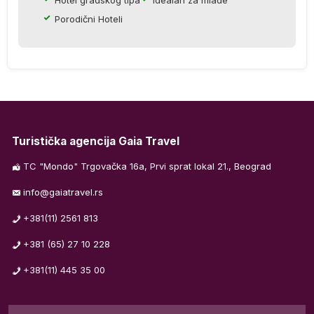
Porodični Hoteli
a
ta
u
a
Turistička agencija Gaia Travel
TC "Mondo" Trgovačka 16a, Prvi sprat lokal 21., Beograd
info@gaiatravel.rs
+381(11) 2561 813
+381 (65) 27 10 228
+381(11) 445 35 00
a: