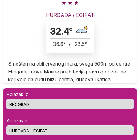
HURGADA
/
EGIPAT
32.4
°
36.6
°
/
28.5
°
Smešten na obli crvenog mora, svega 500m od centra
Hurgade i nove Marine predstavlja pravi izbor za one
koji vole da budu blizu centra, klubova i kafića
Polazak iz
Aranžman