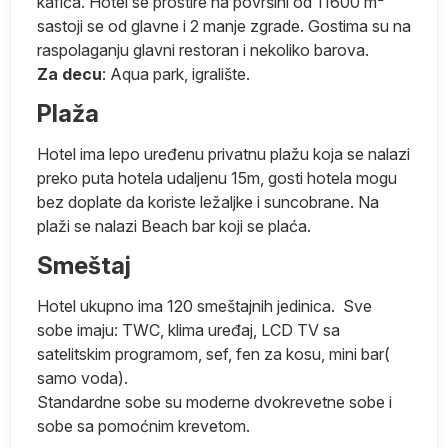
kafića. Hotel se prostire na površini od 11600 m²
a
sastoji se od glavne i 2 manje zgrade. Gostima su na
raspolaganju glavni restoran i nekoliko barova.
Za decu
: Aqua park, igralište.
Plaža
Hotel ima lepo uređenu privatnu plažu koja se nalazi
preko puta hotela udaljenu 15m, gosti hotela mogu
bez doplate da koriste ležaljke i suncobrane. Na
m
plaži se nalazi Beach bar koji se plaća.
Smeštaj
Hotel ukupno ima 120 smeštajnih jedinica. Sve
ko
sobe imaju: TWC, klima uređaj, LCD TV sa
satelitskim programom, sef, fen za kosu, mini bar(
ma
samo voda).
Standardne sobe su moderne dvokrevetne sobe i
e
sobe sa pomoćnim krevetom.