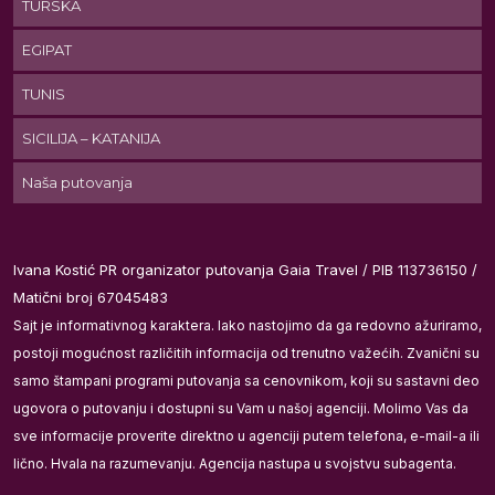
TURSKA
a
EGIPAT
TUNIS
SICILIJA – KATANIJA
Naša putovanja
ti
u
Ivana Kostić PR organizator putovanja Gaia Travel / PIB 113736150 /
ije
Matični broj 67045483
Sajt je informativnog karaktera. Iako nastojimo da ga redovno ažuriramo,
postoji mogućnost različitih informacija od trenutno važećih. Zvanični su
samo štampani programi putovanja sa cenovnikom, koji su sastavni deo
ugovora o putovanju i dostupni su Vam u našoj agenciji. Molimo Vas da
u
sve informacije proverite direktno u agenciji putem telefona, e-mail-a ili
lično. Hvala na razumevanju. Agencija nastupa u svojstvu subagenta.
za