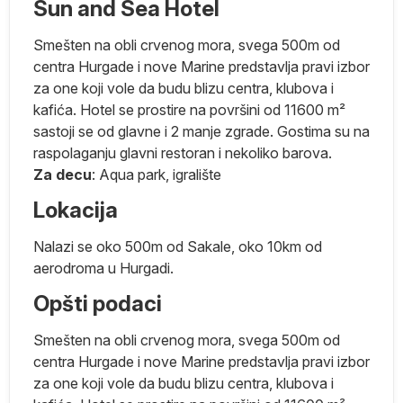
Sun and Sea Hotel
Smešten na obli crvenog mora, svega 500m od
centra Hurgade i nove Marine predstavlja pravi izbor
za one koji vole da budu blizu centra, klubova i
kafića. Hotel se prostire na površini od 11600 m²
sastoji se od glavne i 2 manje zgrade. Gostima su na
o
raspolaganju glavni restoran i nekoliko barova.
Za decu
: Aqua park, igralište
Lokacija
Nalazi se oko 500m od Sakale, oko 10km od
aerodroma u Hurgadi.
da
Opšti podaci
i
Smešten na obli crvenog mora, svega 500m od
centra Hurgade i nove Marine predstavlja pravi izbor
za one koji vole da budu blizu centra, klubova i