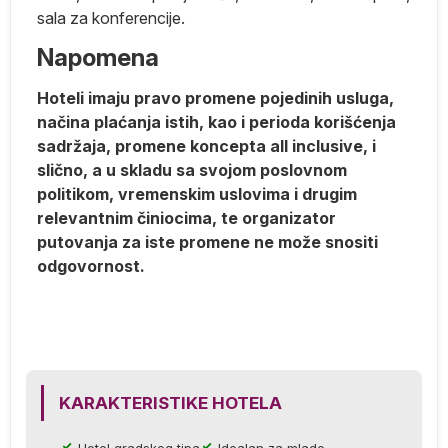
sala za konferencije.
Napomena
Hoteli imaju pravo promene pojedinih usluga,
načina plaćanja istih, kao i perioda korišćenja
i
sadržaja, promene koncepta all inclusive, i
slično, a u skladu sa svojom poslovnom
n)
politikom, vremenskim uslovima i drugim
relevantnim činiocima, te organizator
putovanja za iste promene ne može snositi
odgovornost.
 za
 i
KARAKTERISTIKE HOTELA
ko
Hotel gradskog tipa
Idealan za mlade