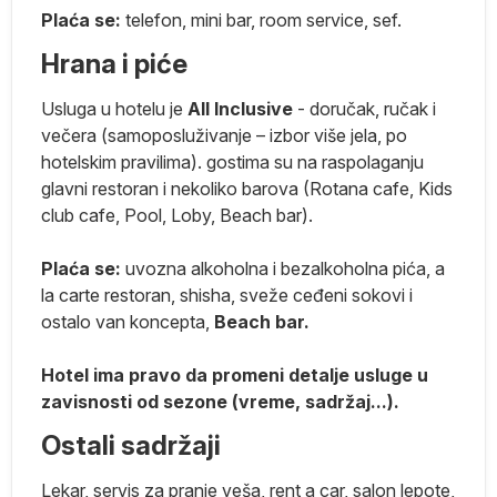
i
Plaća se:
telefon, mini bar, room service, sef.
b
e
Hrana i piće
Usluga u hotelu je
A
ll Inclusive
- doručak, ručak i
večera (samoposluživanje – izbor više jela, po
hotelskim pravilima). gostima su na raspolaganju
,
glavni restoran i nekoliko barova (Rotana cafe, Kids
club cafe, Pool, Loby, Beach bar).
a
im
Plaća se:
uvozna alkoholna i bezalkoholna pića, a
,
la carte restoran, shisha, sveže ceđeni sokovi i
ostalo van koncepta,
Beach bar.
Hotel ima pravo da promeni detalje usluge u
zavisnosti od sezone (vreme, sadržaj...).
za
Ostali sadržaji
Lekar, servis za pranje veša, rent a car, salon lepote,