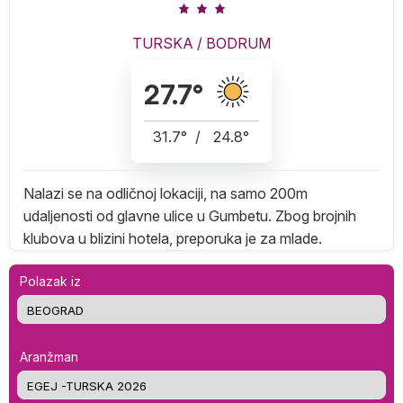
TURSKA
/
BODRUM
27.7
°
31.7
°
/
24.8
°
Nalazi se na odličnoj lokaciji, na samo 200m
udaljenosti od glavne ulice u Gumbetu. Zbog brojnih
klubova u blizini hotela, preporuka je za mlade.
Polazak iz
Aranžman