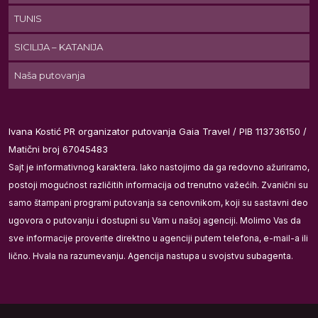
TUNIS
j
ka
SICILIJA – KATANIJA
Naša putovanja
 i
do
Ivana Kostić PR organizator putovanja Gaia Travel / PIB 113736150 /
Matični broj 67045483
va
Sajt je informativnog karaktera. Iako nastojimo da ga redovno ažuriramo,
postoji mogućnost različitih informacija od trenutno važećih. Zvanični su
će
samo štampani programi putovanja sa cenovnikom, koji su sastavni deo
ugovora o putovanju i dostupni su Vam u našoj agenciji. Molimo Vas da
sve informacije proverite direktno u agenciji putem telefona, e-mail-a ili
lično. Hvala na razumevanju. Agencija nastupa u svojstvu subagenta.
.