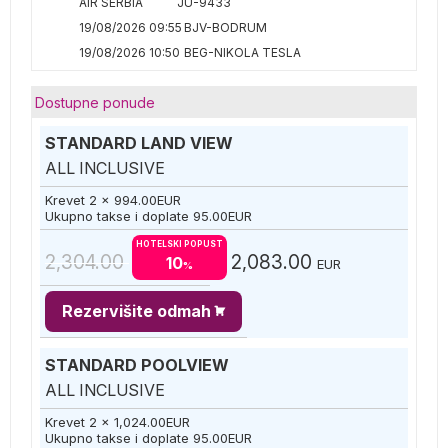
AIR SERBIA
JU-9433
19/08/2026 09:55
BJV-BODRUM
19/08/2026 10:50
BEG-NIKOLA TESLA
Dostupne ponude
STANDARD LAND VIEW
ALL INCLUSIVE
Krevet 2 x
994.00
EUR
Ukupno takse i doplate
95.00
EUR
HOTELSKI POPUST
2,304.00
2,083.00
10
EUR
%
Rezervišite odmah
STANDARD POOLVIEW
ALL INCLUSIVE
Krevet 2 x
1,024.00
EUR
Ukupno takse i doplate
95.00
EUR