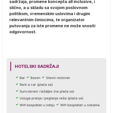
na
sadržaja, promene koncepta all inclusive, i
slično, a u skladu sa svojom poslovnom
politikom, vremenskim uslovima i drugim
relevantnim činiocima, te organizator
putovanja za iste promene ne može snositi
odgovornost.
HOTELSKI SADRŽAJI
Bar
Bazen
Glavni restoran
Rent a car (plaća se)
e
Suncobrani i ležaljke (ne plaća se)
Usluga pranja i peglanja veša (plaća se)
Wifi besplatan u lobiju
Wifi besplatan u sobama