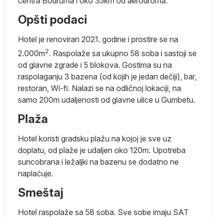
centra Bodruma i oko 35km od aerodroma.
Opšti podaci
ci
Hotel je renoviran 2021. godine i prostire se na
2
2.000m
. Raspolaže sa ukupno 58 soba i sastoji se
ne
od glavne zgrade i 5 blokova. Gostima su na
raspolaganju 3 bazena (od kojih je jedan dečiji), bar,
restoran, Wi-fi. Nalazi se na odličnoj lokaciji, na
samo 200m udaljenosti od glavne ulice u Gumbetu.
je
Plaža
i
Hotel koristi gradsku plažu na kojoj je sve uz
doplatu, od plaže je udaljen oko 120m. Upotreba
suncobrana i ležaljki na bazenu se dodatno ne
e
naplaćuje.
ci
Smeštaj
i
a
Hotel raspolaže sa 58 soba. Sve sobe imaju SAT