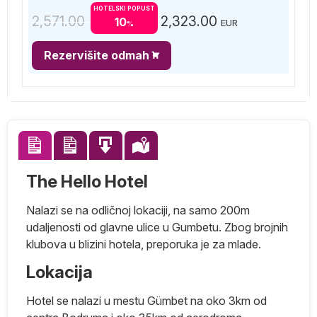
HOTELSKI POPUST
2,571.00
2,323.00
10
EUR
%
Rezervišite odmah
The Hello Hotel
Nalazi se na odličnoj lokaciji, na samo 200m
udaljenosti od glavne ulice u Gumbetu. Zbog brojnih
klubova u blizini hotela, preporuka je za mlade.
Lokacija
Hotel se nalazi u mestu Gümbet na oko 3km od