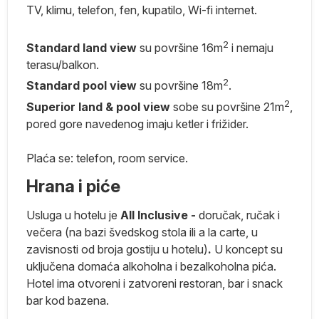
TV, klimu, telefon, fen, kupatilo, Wi-fi internet.
2
Standard land view
su površine 16m
i nemaju
 i
terasu/balkon.
0
2
Standard pool view
su površine 18m
.
2
Superior land & pool view
sobe su površine 21m
,
pored gore navedenog imaju ketler i frižider.
lo
Plaća se: telefon, room service.
Hrana i piće
Usluga u hotelu je
All Inclusive -
doručak, ručak i
večera (na bazi švedskog stola ili a la carte, u
zavisnosti od broja gostiju u hotelu)
.
U koncept su
uključena domaća alkoholna i bezalkoholna pića.
Hotel ima otvoreni i zatvoreni restoran, bar i snack
bar kod bazena.