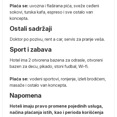
ma
Plaća se:
uvozna i flaširana pića, sveže ceđeni
sokovi, turska kafa, espreso i sve ostalo van
koncepta.
Ostali sadržaji
e.
Doktor po pozivu, rent a car, servis za pranje veša.
Sport i zabava
Hotel ima 2 otvorena bazena za odrasle, otvoreni
bazen za decu, pikado, stoni fudbal, Wi-fi.
a
Plaća se:
vodeni sportovi, ronjenje, izleti brodićem,
e
masaže i ostalo van koncepta.
a
e.
Napomena
Hoteli imaju pravo promene pojedinih usluga,
načina plaćanja istih, kao i perioda korišćenja