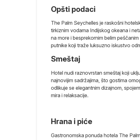
Opšti podaci
The Palm Seychelles je raskošni hotels
tirkiznim vodama Indijskog okeana i n
na more i besprekornim belim peščanim 
putnike koji traže luksuzno iskustvo o
Smeštaj
Hotel nudi raznovrstan smeštaj koji ukl
najnovijim sadržajima, što gostima omog
odlikuje se elegantnim dizajnom, spojem
mira i relaksacije.
Hrana i piće
Gastronomska ponuda hotela The Palm S