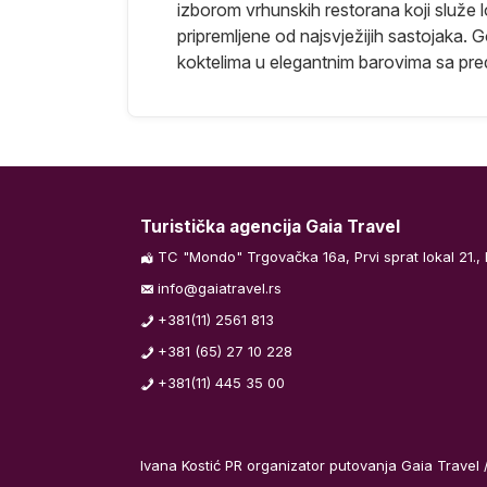
izborom vrhunskih restorana koji služe lo
pripremljene od najsvježijih sastojaka. 
koktelima u elegantnim barovima sa pr
Turistička agencija Gaia Travel
TC "Mondo" Trgovačka 16a, Prvi sprat lokal 21.,
info@gaiatravel.rs
+381(11) 2561 813
+381 (65) 27 10 228
+381(11) 445 35 00
Ivana Kostić PR organizator putovanja Gaia Travel 