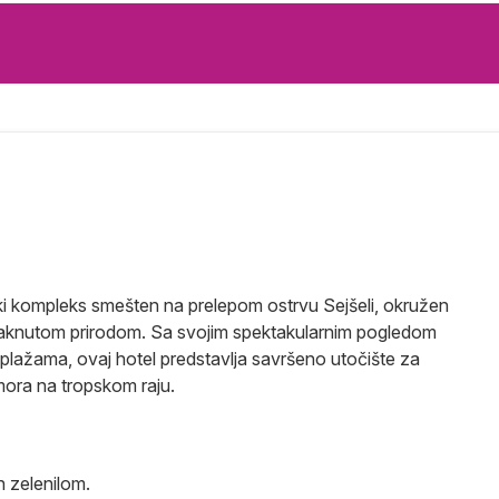
ki kompleks smešten na prelepom ostrvu Sejšeli, okružen
etaknutom prirodom. Sa svojim spektakularnim pogledom
plažama, ovaj hotel predstavlja savršeno utočište za
mora na tropskom raju.
n zelenilom.