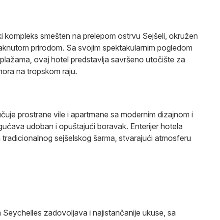
ki kompleks smešten na prelepom ostrvu Sejšeli, okružen
etaknutom prirodom. Sa svojim spektakularnim pogledom
plažama, ovaj hotel predstavlja savršeno utočište za
dmora na tropskom raju.
jučuje prostrane vile i apartmane sa modernim dizajnom i
ućava udoban i opuštajući boravak. Enterijer hotela
 tradicionalnog sejšelskog šarma, stvarajući atmosferu
eychelles zadovoljava i najistančanije ukuse, sa