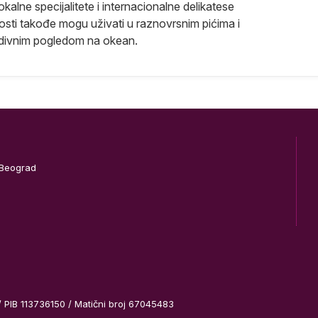
kalne specijalitete i internacionalne delikatese
Gosti takođe mogu uživati u raznovrsnim pićima i
edivnim pogledom na okean.
 Beograd
/ PIB 113736150 / Matični broj 67045483