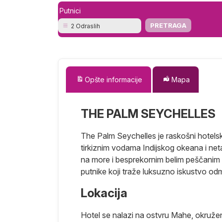
Putnici
2 Odraslih
Opšte informacije
Mapa
THE PALM SEYCHELLES
The Palm Seychelles je raskošni hotels
tirkiznim vodama Indijskog okeana i n
na more i besprekornim belim peščanim 
putnike koji traže luksuzno iskustvo od
Lokacija
Hotel se nalazi na ostvru Mahe, okruže