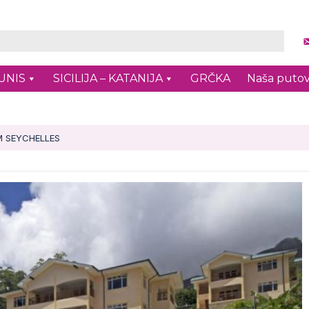
UNIS
SICILIJA – KATANIJA
GRČKA
Naša putov
M SEYCHELLES