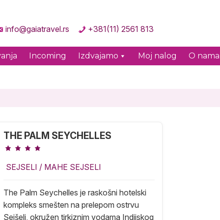
info@gaiatravel.rs
+381(11) 2561 813
anja
Incoming
Izdvajamo
Moj nalog
O nama
THE PALM SEYCHELLES
SEJSELI
/
MAHE SEJSELI
The Palm Seychelles je raskošni hotelski
kompleks smešten na prelepom ostrvu
Sejšeli, okružen tirkiznim vodama Indijskog