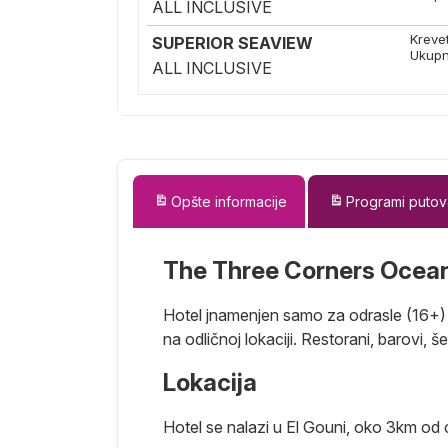
ALL INCLUSIVE
Kreve
SUPERIOR SEAVIEW
Ukupn
ALL INCLUSIVE
Opšte informacije
Programi putov
The Three Corners Ocea
Hotel jnamenjen samo za odrasle (16+) i
na odličnoj lokaciji. Restorani, barovi, še
Lokacija
Hotel se nalazi u El Gouni, oko 3km od