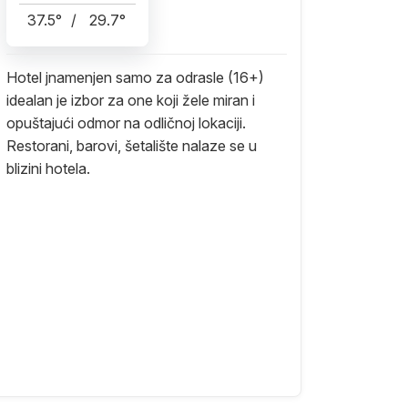
37.5
°
/
29.7
°
Hotel jnamenjen samo za odrasle (16+)
idealan je izbor za one koji žele miran i
opuštajući odmor na odličnoj lokaciji.
Restorani, barovi, šetalište nalaze se u
blizini hotela.