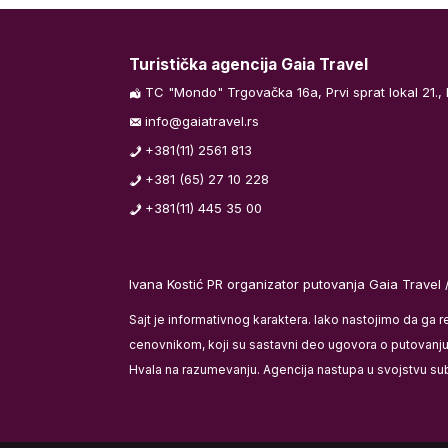
no vreme.
Turistička agencija Gaia Travel
Kraj programa.
TC "Mondo" Trgovačka 16a, Prvi sprat lokal 21.,
info@gaiatravel.rs
+381(11) 2561 813
+381 (65) 27 10 228
 sata pred
+381(11) 445 35 00
urgadu.
u kasnih letova
aćene usluge.
Ivana Kostić PR organizator putovanja Gaia Travel 
Sajt je informativnog karaktera. Iako nastojimo da ga 
maciju našeg
cenovnikom, koji su sastavni deo ugovora o putovanju i
ga hrane i
Hvala na razumevanju. Agencija nastupa u svojstvu su
 i pića a u
reme. Transfer