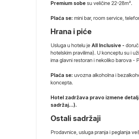
 idealno mesto
Premium sobe
su veličine 22-28m².
km, a širok
dni svet, pa
Plaća se:
mini bar, room service, telef
jubljenika u
Hrana i piće
lučaju,
Usluga u hotelu je
All Inclusive -
doruča
 na Crvenom
hotelskim pravilima). U konceptu su i už
 od Hurgade i
ima glavni restoran i nekoliko barova -
dobilo ime
 se dobio
Plaća se:
uvozna alkoholna i bezalkoho
 poznatih
koncepta.
tar za šetnju i
e luksuzne
Hotel zadržava pravo izmene detalj
orijentalnog.
sadržaj...).
 za slatki beg
Ostali sadržaji
ali Crvenog
i biser, ovo
Prodavnice, usluga pranja i peglanja ve
čanih plaža,