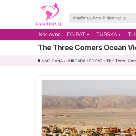
Naslovna
EGIPAT
TURSKA
TU
The Three Corners Ocean V
NASLOVNA
HURGADA
EGIPAT
The Three Cor