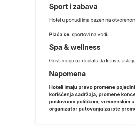
tirkiznom
Sport i zabava
u smešteni u
poda i morskih
Hotel u ponudi ima bazen na otvorenom s
u okolini,
Plaća se:
sportovi na vodi.
Spa & wellness
Gosti mogu uz doplatu da koriste uslu
a i nedelja
Napomena
 sata pred
Hoteli imaju pravo promene pojedinih
hotela.
korišćenja sadržaja, promene koncept
ćene usluge.
poslovnom politikom, vremenskim us
organizator putovanja za iste prom
nformaciju
e i usluga
e hrane i pića