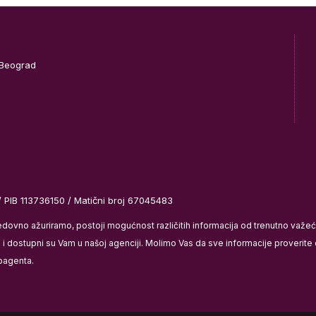
 Beograd
/ PIB 113736150 / Matični broj 67045483
redovno ažuriramo, postoji mogućnost različitih informacija od trenutno važ
 dostupni su Vam u našoj agenciji. Molimo Vas da sve informacije proverite di
bagenta.