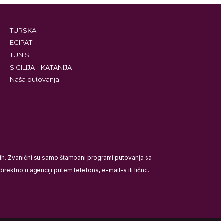
TURSKA
EGIPAT
TUNIS
SICILIJA – KATANIJA
Naša putovanja
ećih. Zvanični su samo štampani programi putovanja sa
rektno u agenciji putem telefona, e-mail-a ili lično.