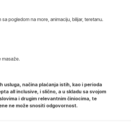
a pogledom na more, animaciju, bilijar, teretanu.
ge masaže.
 usluga, načina plaćanja istih, kao i perioda
a all inclusive, i slično, a u skladu sa svojom
lovima i drugim relevantnim činiocima, te
ene ne može snositi odgovornost.