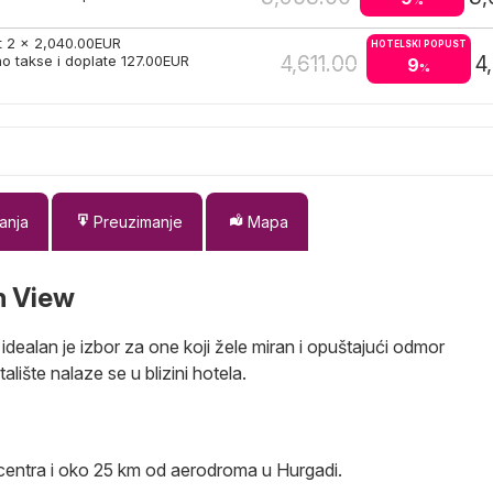
%
t 2 x
2,040.00
EUR
HOTELSKI POPUST
4,611.00
4
o takse i doplate
127.00
EUR
9
%
anja
Preuzimanje
Mapa
n View
dealan je izbor za one koji žele miran i opuštajući odmor
talište nalaze se u blizini hotela.
 centra i oko 25 km od aerodroma u Hurgadi.