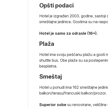
Opšti podaci
azloga zovu
Hotel je izgrađen 2003. godine, sastoji s
hiljada
smeštajne jedinice. Gostima su na raspol
osagrađeni
a daju pravu
Hotel je samo za odrasle (16+).
 se
nost
Plaža
d Hurgade u
Hotel ima svoju peščanu plažu a gosti 
mestu, nalaze
shuttle bus. Obe plaže su sa postepenim
im
besplatna.
oj turista, ali
Smeštaj
ko 45km južno
že u blizini,
Hotel u ponudi ima 162 smeštajne jedini
Soma je
balkon/terasu/francuski balkon/prozor.
otvoren tokom
a je lepa,
Superior sobe
su renovirane, veličlin