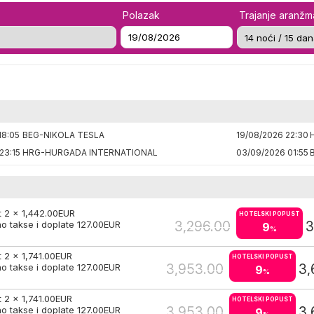
Polazak
Trajanje aranž
18:05
BEG-NIKOLA TESLA
19/08/2026 22:30
23:15
HRG-HURGADA INTERNATIONAL
03/09/2026 01:55
t 2 x
1,442.00
EUR
HOTELSKI POPUST
3,296.00
3
o takse i doplate
127.00
EUR
9
%
t 2 x
1,741.00
EUR
HOTELSKI POPUST
3,953.00
3,
o takse i doplate
127.00
EUR
9
%
t 2 x
1,741.00
EUR
HOTELSKI POPUST
3,953.00
3,
o takse i doplate
127.00
EUR
9