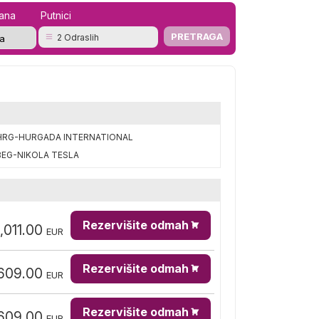
mana
Putnici
2 Odraslih
HRG-HURGADA INTERNATIONAL
BEG-NIKOLA TESLA
Rezervišite odmah
,011.00
EUR
Rezervišite odmah
609.00
EUR
Rezervišite odmah
609.00
EUR