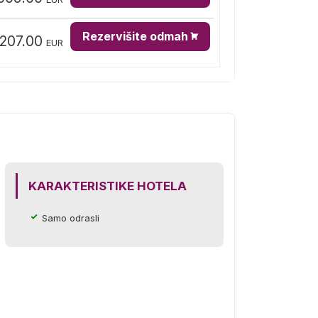
Rezervišite odmah
,207.00
EUR
KARAKTERISTIKE HOTELA
Samo odrasli