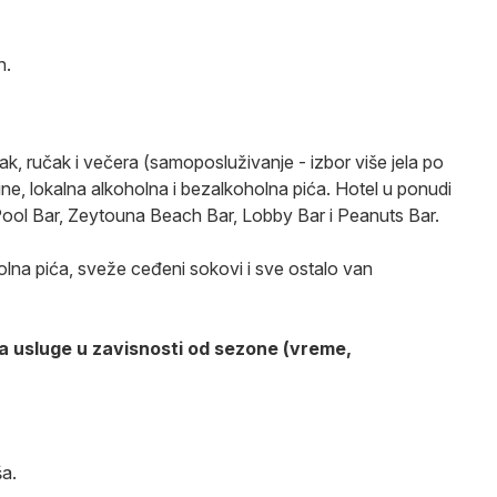
on.
k, ručak i večera (samoposluživanje - izbor više jela po
ine, lokalna alkoholna i bezalkoholna pića. Hotel u ponudi
 Pool Bar, Zeytouna Beach Bar, Lobby Bar i Peanuts Bar.
lna pića, sveže ceđeni sokovi i sve ostalo van
a usluge u zavisnosti od sezone (vreme,
ša.