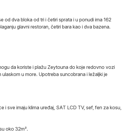
e od dva bloka od tri i četiri sprata i u ponudi ima 162
aganju glavni restoran, četiri bara kao i dva bazena.
mogu da koriste i plažu Zeytouna do koje redovno vozi
 ulaskom u more. Upotreba suncobrana i ležaljki je
ce i sve imaju klima uređaj, SAT LCD TV, sef, fen za kosu,
e su oko 32m².