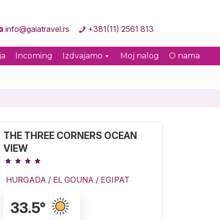
info@gaiatravel.rs
+381(11) 2561 813
ja
Incoming
Izdvajamo
Moj nalog
O nama
THE THREE CORNERS OCEAN
VIEW
HURGADA
/
EL GOUNA
/
EGIPAT
33.5
°