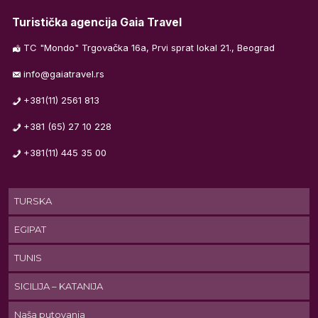
Turistička agencija Gaia Travel
TC "Mondo" Trgovačka 16a, Prvi sprat lokal 21., Beograd
info@gaiatravel.rs
er
+381(11) 2561 813
+381 (65) 27 10 228
e.
+381(11) 445 35 00
TURSKA
EGIPAT
a
TUNIS
e
la
SICILIJA – KATANIJA
e.
Naša putovanja