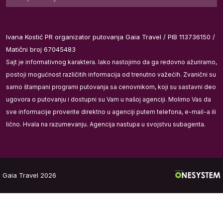
Ivana Kostić PR organizator putovanja Gaia Travel / PIB 113736150 /
Matični broj 67045483
Sajt je informativnog karaktera. Iako nastojimo da ga redovno ažuriramo,
ih
postoji mogućnost različitih informacija od trenutno važećih. Zvanični su
samo štampani programi putovanja sa cenovnikom, koji su sastavni deo
ugovora o putovanju i dostupni su Vam u našoj agenciji. Molimo Vas da
sve informacije proverite direktno u agenciji putem telefona, e-mail-a ili
lično. Hvala na razumevanju. Agencija nastupa u svojstvu subagenta.
Gaia Travel 2026