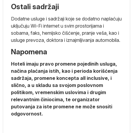
Ostali sadržaji
Dodatne usluge i sadržaji koje se dodatno naplaćuju
uključuju Wi-Fi internet u svim prostorijama i
 U
sobama, faks, hemijsko čišćenje, pranje veša, kao i
usluge prevoza, doktora i iznajmljivanja automobila.
Napomena
Hoteli imaju pravo promene pojedinih usluga,
načina plaćanja istih, kao i perioda korišćenja
sadržaja, promene koncepta all inclusive, i
ne
slično, a u skladu sa svojom poslovnom
politikom, vremenskim uslovima i drugim
u,
relevantnim činiocima, te organizator
putovanja za iste promene ne može snositi
 a
odgovornost.