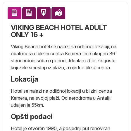
VIKING BEACH HOTEL ADULT
ONLY 16 +
Viking Beach hotel se nalazi na odličnoj lokaciji, na
obali mora u blizini centra Kemera. Ima ukupno 86
standardnih soba u ponudi. Idealan izbor za goste
koji žele smeštaj uz plažu, a ujedno blizu centra.
Lokacija
Hotel se nalazi na odličnoj lokaciji u blizini centra
Kemera, na svojoj plaži. Od aerodroma u Antaliji
ar
udaljen je 55km.
na
Opšti podaci
Hotel je otvoren 1990, a poslednji put renoviran