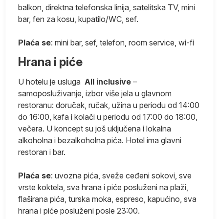
no
balkon, direktna telefonska linija, satelitska TV, mini
,
bar, fen za kosu, kupatilo/WC, sef.
ik
Plaća se
: mini bar, sef, telefon, room service, wi-fi
Hrana i piće
e
U hotelu je usluga
All inclusive
–
samoposluživanje, izbor više jela u glavnom
restoranu: doručak, ručak, užina u periodu od 14:00
do 16:00, kafa i kolači u periodu od 17:00 do 18:00,
večera. U koncept su još uključena i lokalna
alkoholna i bezalkoholna pića. Hotel ima glavni
iki
restoran i bar.
Plaća se
: uvozna pića, sveže ceđeni sokovi, sve
vrste koktela, sva hrana i piće posluženi na plaži,
ko
flaširana pića, turska moka, espreso, kapućino, sva
hrana i piće posluženi posle 23:00.