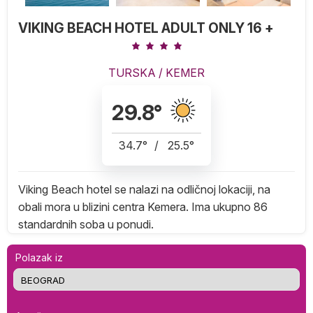
VIKING BEACH HOTEL ADULT ONLY 16 +
TURSKA
/
KEMER
29.8
°
34.7
°
/
25.5
°
Viking Beach hotel se nalazi na odličnoj lokaciji, na
obali mora u blizini centra Kemera. Ima ukupno 86
standardnih soba u ponudi.
Polazak iz