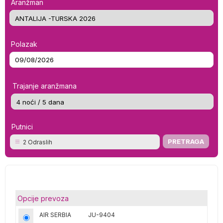
Aranžman
Polazak
Trajanje aranžmana
Putnici
2 Odraslih
Opcije prevoza
AIR SERBIA
JU-9404