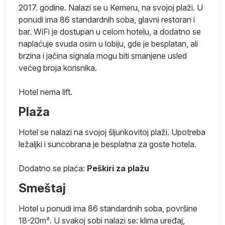
2017. godine. Nalazi se u Kemeru, na svojoj plaži. U
ponudi ima 86 standardnih soba, glavni restoran i
na
bar. WiFi je dostupan u celom hotelu, a dodatno se
naplaćuje svuda osim u lobiju, gde je besplatan, ali
su
brzina i jačina signala mogu biti smanjene usled
ej
većeg broja korisnika.
ma
Hotel nema lift.
Plaža
je
Hotel se nalazi na svojoj šljunkovitoj plaži. Upotreba
e
ležaljki i suncobrana je besplatna za goste hotela.
ko
Dodatno se plaća:
Peškiri za plažu
e
Smeštaj
j
Hotel u ponudi ima 86 standardnih soba, površine
18-20m². U svakoj sobi nalazi se: klima uređaj,