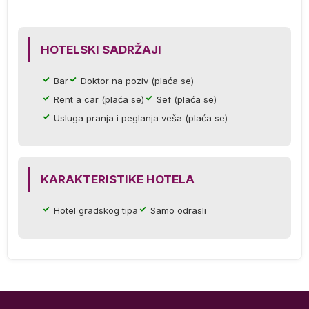
HOTELSKI SADRŽAJI
da
n
Bar
Doktor na poziv (plaća se)
i
Rent a car (plaća se)
Sef (plaća se)
Usluga pranja i peglanja veša (plaća se)
.
KARAKTERISTIKE HOTELA
Hotel gradskog tipa
Samo odrasli