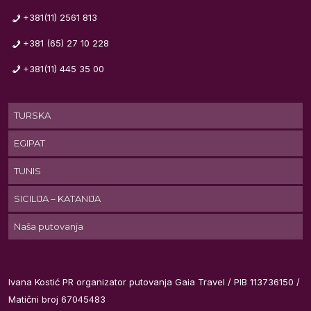
+381(11) 2561 813
+381 (65) 27 10 228
+381(11) 445 35 00
TURSKA
EGIPAT
TUNIS
SICILIJA – KATANIJA
Naša putovanja
Ivana Kostić PR organizator putovanja Gaia Travel / PIB 113736150 /
Matični broj 67045483