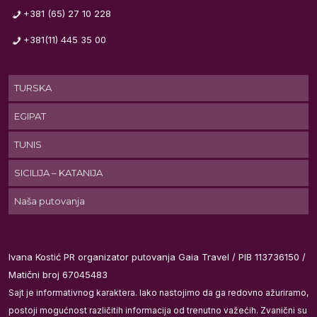
+381 (65) 27 10 228
+381(11) 445 35 00
TURSKA
EGIPAT
TUNIS
SICILIJA – KATANIJA
Naša putovanja
Ivana Kostić PR organizator putovanja Gaia Travel / PIB 113736150 /
Matični broj 67045483
Sajt je informativnog karaktera. Iako nastojimo da ga redovno ažuriramo,
postoji mogućnost različitih informacija od trenutno važećih. Zvanični su