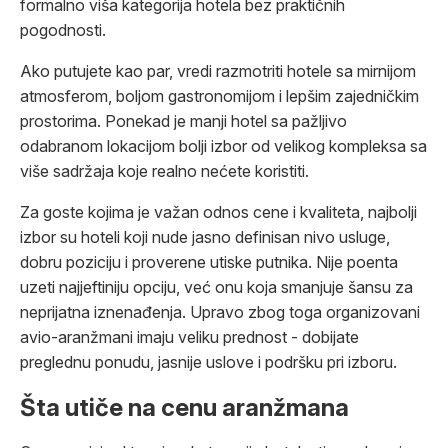
formalno viša kategorija hotela bez praktičnih
pogodnosti.
Ako putujete kao par, vredi razmotriti hotele sa mirnijom
atmosferom, boljom gastronomijom i lepšim zajedničkim
prostorima. Ponekad je manji hotel sa pažljivo
odabranom lokacijom bolji izbor od velikog kompleksa sa
više sadržaja koje realno nećete koristiti.
Za goste kojima je važan odnos cene i kvaliteta, najbolji
izbor su hoteli koji nude jasno definisan nivo usluge,
dobru poziciju i proverene utiske putnika. Nije poenta
uzeti najjeftiniju opciju, već onu koja smanjuje šansu za
neprijatna iznenađenja. Upravo zbog toga organizovani
avio-aranžmani imaju veliku prednost - dobijate
preglednu ponudu, jasnije uslove i podršku pri izboru.
Šta utiče na cenu aranžmana