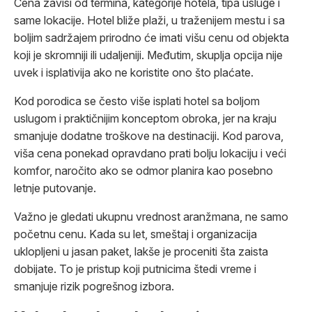
Cena zavisi od termina, kategorije hotela, tipa usluge i
same lokacije. Hotel bliže plaži, u traženijem mestu i sa
boljim sadržajem prirodno će imati višu cenu od objekta
koji je skromniji ili udaljeniji. Međutim, skuplja opcija nije
uvek i isplativija ako ne koristite ono što plaćate.
Kod porodica se često više isplati hotel sa boljom
uslugom i praktičnijim konceptom obroka, jer na kraju
smanjuje dodatne troškove na destinaciji. Kod parova,
viša cena ponekad opravdano prati bolju lokaciju i veći
komfor, naročito ako se odmor planira kao posebno
letnje putovanje.
Važno je gledati ukupnu vrednost aranžmana, ne samo
početnu cenu. Kada su let, smeštaj i organizacija
uklopljeni u jasan paket, lakše je proceniti šta zaista
dobijate. To je pristup koji putnicima štedi vreme i
smanjuje rizik pogrešnog izbora.