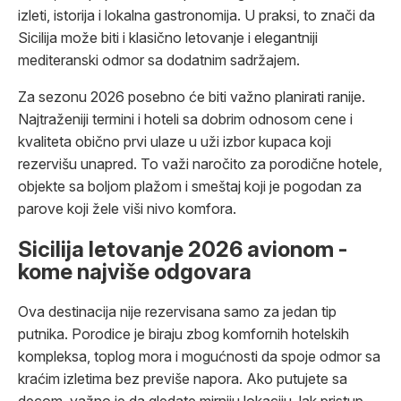
izleti, istorija i lokalna gastronomija. U praksi, to znači da
Sicilija može biti i klasično letovanje i elegantniji
mediteranski odmor sa dodatnim sadržajem.
Za sezonu 2026 posebno će biti važno planirati ranije.
Najtraženiji termini i hoteli sa dobrim odnosom cene i
kvaliteta obično prvi ulaze u uži izbor kupaca koji
rezervišu unapred. To važi naročito za porodične hotele,
objekte sa boljom plažom i smeštaj koji je pogodan za
parove koji žele viši nivo komfora.
Sicilija letovanje 2026 avionom -
kome najviše odgovara
Ova destinacija nije rezervisana samo za jedan tip
putnika. Porodice je biraju zbog komfornih hotelskih
kompleksa, toplog mora i mogućnosti da spoje odmor sa
kraćim izletima bez previše napora. Ako putujete sa
decom, važno je da gledate mirniju lokaciju, lak pristup