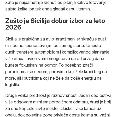
Zato je najpametnije krenuti od pitanja kakvo letovanje
zaista želite, pa tek onda gledati cenu i termin.
Zašto je Sicilija dobar izbor za leto
2026
Sicilija je praktična za avio-aranžman jer skraćuje put i
čini odmor jednostavnijim od samog starta. Umesto
dugih transfera automobilom i komplikovanog planiranja
više etapa, avion vam omogućava da od prvog dana
budete fokusirani na odmor. To posebno znači
porodicama sa decom, parovima koji žele kraći beg na
more, ali i putnicima koji ne žele da troše energiju na
logistiku.
Druga velika prednost je raznovrsnost. Jedan deo ostrva
više odgovara mirnijem porodičnom odmoru, drugi je bolji
za one koji žele življe mesto, izlaske i više kafića uz
obalu, dok pojedine zone privlače goste kojima su važni