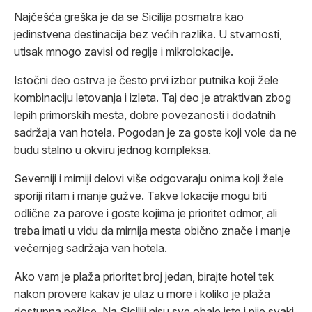
Najčešća greška je da se Sicilija posmatra kao
jedinstvena destinacija bez većih razlika. U stvarnosti,
utisak mnogo zavisi od regije i mikrolokacije.
Istočni deo ostrva je često prvi izbor putnika koji žele
kombinaciju letovanja i izleta. Taj deo je atraktivan zbog
lepih primorskih mesta, dobre povezanosti i dodatnih
sadržaja van hotela. Pogodan je za goste koji vole da ne
budu stalno u okviru jednog kompleksa.
Severniji i mirniji delovi više odgovaraju onima koji žele
sporiji ritam i manje gužve. Takve lokacije mogu biti
odlične za parove i goste kojima je prioritet odmor, ali
treba imati u vidu da mirnija mesta obično znače i manje
večernjeg sadržaja van hotela.
Ako vam je plaža prioritet broj jedan, birajte hotel tek
nakon provere kakav je ulaz u more i koliko je plaža
dostupna pešice. Na Siciliji nisu sve obale iste i nije svaki