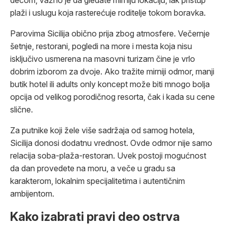
plaži i uslugu koja rasterećuje roditelje tokom boravka.
Parovima Sicilija obično prija zbog atmosfere. Večernje
šetnje, restorani, pogledi na more i mesta koja nisu
isključivo usmerena na masovni turizam čine je vrlo
dobrim izborom za dvoje. Ako tražite mirniji odmor, manji
butik hotel ili adults only koncept može biti mnogo bolja
opcija od velikog porodičnog resorta, čak i kada su cene
slične.
Za putnike koji žele više sadržaja od samog hotela,
Sicilija donosi dodatnu vrednost. Ovde odmor nije samo
relacija soba-plaža-restoran. Uvek postoji mogućnost
da dan provedete na moru, a veče u gradu sa
karakterom, lokalnim specijalitetima i autentičnim
ambijentom.
Kako izabrati pravi deo ostrva