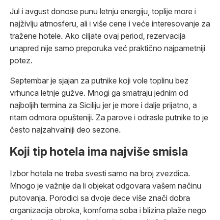
Jul i avgust donose punu letnju energiju, toplije more i
najživlju atmosferu, ali i više cene i veće interesovanje za
tražene hotele. Ako ciljate ovaj period, rezervacija
unapred nije samo preporuka već praktično najpametniji
potez.
Septembar je sjajan za putnike koji vole toplinu bez
vrhunca letnje gužve. Mnogi ga smatraju jednim od
najboljih termina za Siciliju jer je more i dalje prijatno, a
ritam odmora opušteniji. Za parove i odrasle putnike to je
često najzahvalniji deo sezone.
Koji tip hotela ima najviše smisla
Izbor hotela ne treba svesti samo na broj zvezdica.
Mnogo je važnije da li objekat odgovara vašem načinu
putovanja. Porodici sa dvoje dece više znači dobra
organizacija obroka, komforna soba i blizina plaže nego