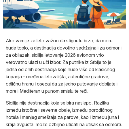
Ako vam je za leto važno da stignete brzo, da more
bude toplo, a destinacija dovoljno sadržajna i za odmor i
za obilazak, sicilija letovanje 2026 avionom vrlo
verovatno ulazi u uži izbor. Za putnike iz Srbije to je
jedna od onih destinacija koje nude više od klasičnog
kupanja - uređena letovališta, autentične gradove,
odličnu hranu i osećaj da za jedno putovanje dobijate i
more i Mediteran u punom smislu te reči.
Sicilija nije destinacija koja se bira naslepo. Razlika
između istočne i severne obale, između porodičnog
hotela i manjeg smeštaja za parove, kao i između juna i
kraja avgusta, može ozbiljno uticati na utisak sa odmora.