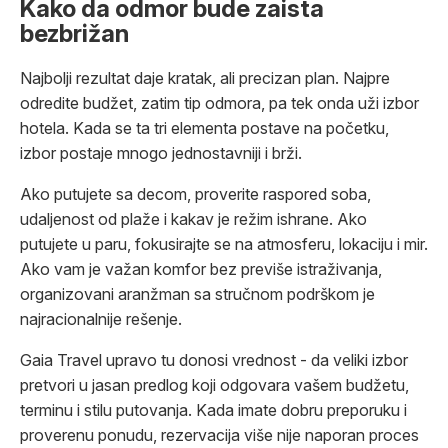
Kako da odmor bude zaista
bezbrižan
Najbolji rezultat daje kratak, ali precizan plan. Najpre
odredite budžet, zatim tip odmora, pa tek onda uži izbor
hotela. Kada se ta tri elementa postave na početku,
izbor postaje mnogo jednostavniji i brži.
Ako putujete sa decom, proverite raspored soba,
udaljenost od plaže i kakav je režim ishrane. Ako
putujete u paru, fokusirajte se na atmosferu, lokaciju i mir.
Ako vam je važan komfor bez previše istraživanja,
organizovani aranžman sa stručnom podrškom je
najracionalnije rešenje.
Gaia Travel upravo tu donosi vrednost - da veliki izbor
pretvori u jasan predlog koji odgovara vašem budžetu,
terminu i stilu putovanja. Kada imate dobru preporuku i
proverenu ponudu, rezervacija više nije naporan proces