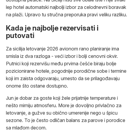
lep hotel automatski najbolji izbor za celodnevni boravak
na plaži. Upravo tu stručna preporuka pravi veliku razliku.
Kada je najbolje rezervisati i
putovati
Za sicilija letovanje 2026 avionom rano planiranje ima
smisla iz dva razloga - veći izbor i bolji cenovni okvir.
Putnici koji rezervišu među prvima češće biraju bolje
pozicionirane hotele, pogodnije porodične sobe i termine
koji im zaista odgovaraju, umesto da se prilagođavaju
onome što ostane dostupno.
Jun je dobar za goste koji žele prijatnije temperature i
nešto mirniju atmosferu. More je dovoljno privlačno za
letovanje, a gužve su obično umerenije nego u špicu
sezone. To je često odličan balans za parove i porodice
sa mlađom decom.