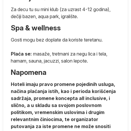
Za decu tu su mini klub (za uzrast 4-12 godina),
dečiji bazen, aqua park, igralište.
a:
Spa & wellness
Gosti mogu bez doplate da koriste teretanu.
a
Plaća se:
masaže, tretmani za negu lica i tela,
hamam, sauna, jacuzzi, salon lepote.
Napomena
ti
Hoteli imaju pravo promene pojedinih usluga,
načina plaćanja istih, kao i perioda korišćenja
u
sadržaja, promene koncepta all inclusive, i
slično, a u skladu sa svojom poslovnom
ije
politikom, vremenskim uslovima i drugim
relevantnim činiocima, te organizator
putovanja za iste promene ne može snositi