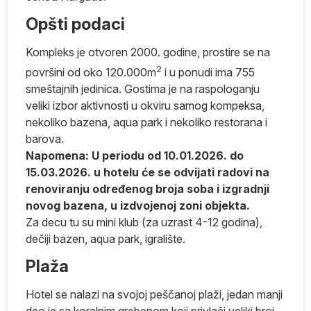
i
Opšti podaci
Kompleks je otvoren 2000. godine, prostire se na
2
površini od oko 120.000m
i u ponudi ima 755
smeštajnih jedinica. Gostima je na raspologanju
a
veliki izbor aktivnosti u okviru samog kompeksa,
nekoliko bazena, aqua park i nekoliko restorana i
barova.
Napomena: U periodu od 10.01.2026. do
15.03.2026. u hotelu će se odvijati radovi na
renoviranju određenog broja soba i izgradnji
novog bazena, u izdvojenoj zoni objekta.
Za decu tu su mini klub (za uzrast 4-12 godina),
m
dečiji bazen, aqua park, igralište.
Plaža
Hotel se nalazi na svojoj peščanoj plaži, jedan manji
ko