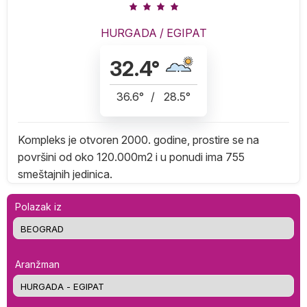
HURGADA
/
EGIPAT
32.4
°
36.6
°
/
28.5
°
Kompleks je otvoren 2000. godine, prostire se na
površini od oko 120.000m2 i u ponudi ima 755
smeštajnih jedinica.
Polazak iz
Aranžman