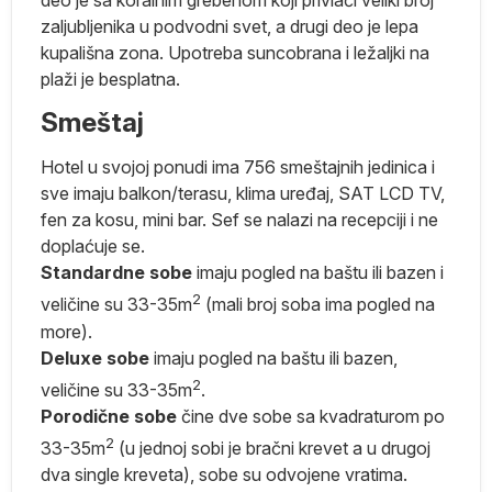
deo je sa koralnim grebenom koji privlači veliki broj
zaljubljenika u podvodni svet, a drugi deo je lepa
ma
kupališna zona. Upotreba suncobrana i ležaljki na
plaži je besplatna.
e
Smeštaj
i
b
Hotel u svojoj ponudi ima 756 smeštajnih jedinica i
e
sve imaju balkon/terasu, klima uređaj, SAT LCD TV,
fen za kosu, mini bar. Sef se nalazi na recepciji i ne
doplaćuje se.
Standardne
sobe
imaju pogled na baštu ili bazen i
2
veličine su 33-35m
(mali broj soba ima pogled na
,
more).
Deluxe sobe
imaju pogled na baštu ili bazen,
a
2
veličine su 33-35m
.
im
Porodične sobe
čine dve sobe sa kvadraturom po
,
2
33-35m
(u jednoj sobi je bračni krevet a u drugoj
dva single kreveta), sobe su odvojene vratima.