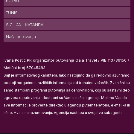
EGIPAT
TUNIS
SICILIJA – KATANIJA
Naša putovanja
Ivana Kostić PR organizator putovanja Gaia Travel / PIB 113736150 /
Matični broj 67045483
a
Sajt je informativnog karaktera. Iako nastojimo da ga redovno ažuriramo,
postoji mogućnost različitih informacija od trenutno važećih. Zvanični su
samo štampani programi putovanja sa cenovnikom, koji su sastavni deo
ugovora o putovanju i dostupni su Vam u našoj agenciji. Molimo Vas da
YQ
sve informacije proverite direktno u agenciji putem telefona, e-mail-a ili
lično. Hvala na razumevanju. Agencija nastupa u svojstvu subagenta.
se