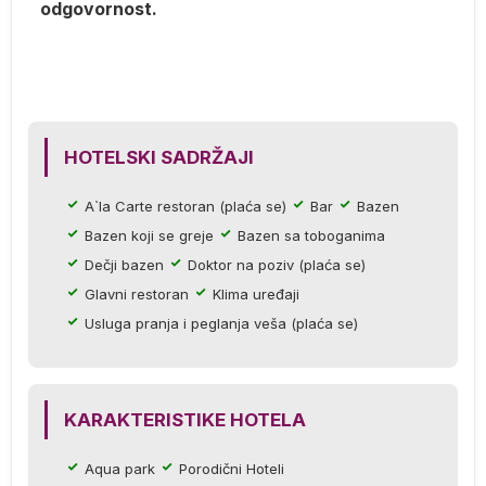
odgovornost.
u
za
HOTELSKI SADRŽAJI
A`la Carte restoran (plaća se)
Bar
Bazen
Bazen koji se greje
Bazen sa toboganima
a
Dečji bazen
Doktor na poziv (plaća se)
Glavni restoran
Klima uređaji
Usluga pranja i peglanja veša (plaća se)
m
KARAKTERISTIKE HOTELA
Aqua park
Porodični Hoteli
ti