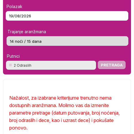
Polazak
Trajanje aranžmana
Putnici
2 Odraslih
Nažalost, za izabrane kriterijume trenutno nema
dostupnih aranžmana. Molimo vas da izmenite
parametre pretrage (datum putovanja, broj noćenja,
broj odraslih i dece, kao i uzrast dece) i pokušate
ponovo.