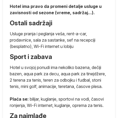
Hotel ima pravo da promeni detalje usluge u
zavisnosti od sezone (vreme, sadržaj...).
 i
Ostali sadržaji
ko
Usluge pranja i peglanja veša, rent-a-car,
prodavnice, sala za sastanke, sef na recepciji
a
(besplatno), Wi-Fi internet u lobiju
ta
u
Sport i zabava
a
Hotel u svojoj ponudi ima nekoliko bazena, dečiji
bazen, aqua park za decu, aqua park za tinejdžere,
2 terena za tenis, teren za odbojku i fudbal, stoni
tenis, mini golf, animacije, teretana, časove plesa.
Plaća se:
bilijar, kuglanje, sportovi na vodi, časovi
ronjenja, Wi-Fi internet, kuglanje, oprema za tenis.
Za najmlađe