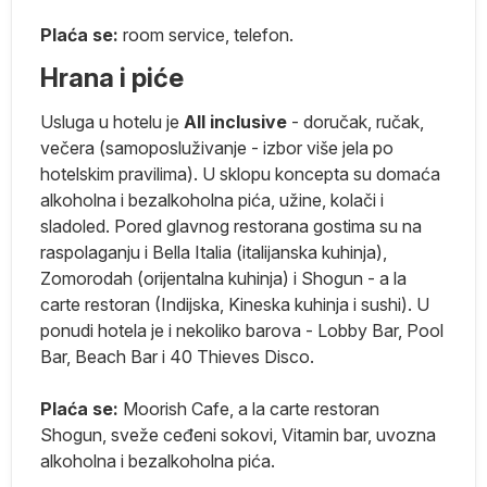
Plaća se:
room service, telefon.
za
Hrana i piće
Usluga u hotelu je
All inclusive
- doručak, ručak,
večera (samoposluživanje - izbor više jela po
hotelskim pravilima). U sklopu koncepta su domaća
alkoholna i bezalkoholna pića, užine, kolači i
sladoled. Pored glavnog restorana gostima su na
raspolaganju i Bella Italia (italijanska kuhinja),
i
Zomorodah (orijentalna kuhinja) i Shogun - a la
carte restoran (Indijska, Kineska kuhinja i sushi). U
n)
ponudi hotela je i nekoliko barova - Lobby Bar, Pool
Bar, Beach Bar i 40 Thieves Disco.
Plaća se:
Moorish Cafe, a la carte restoran
Shogun, sveže ceđeni sokovi, Vitamin bar, uvozna
 za
alkoholna i bezalkoholna pića.