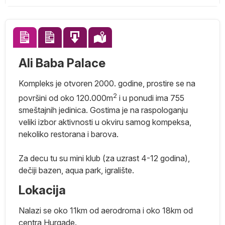
Ali Baba Palace
Kompleks je otvoren 2000. godine, prostire se na
2
površini od oko 120.000m
i u ponudi ima 755
smeštajnih jedinica. Gostima je na raspologanju
veliki izbor aktivnosti u okviru samog kompeksa,
nekoliko restorana i barova.
o
Za decu tu su mini klub (za uzrast 4-12 godina),
dečiji bazen, aqua park, igralište.
Lokacija
Nalazi se oko 11km od aerodroma i oko 18km od
da
centra Hurgade.