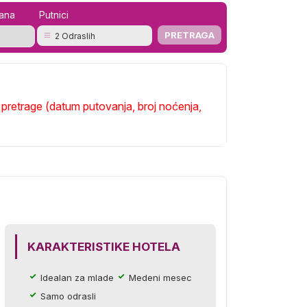
mana
Putnici
2 Odraslih
pretrage (datum putovanja, broj noćenja,
KARAKTERISTIKE HOTELA
Idealan za mlade
Medeni mesec
Samo odrasli