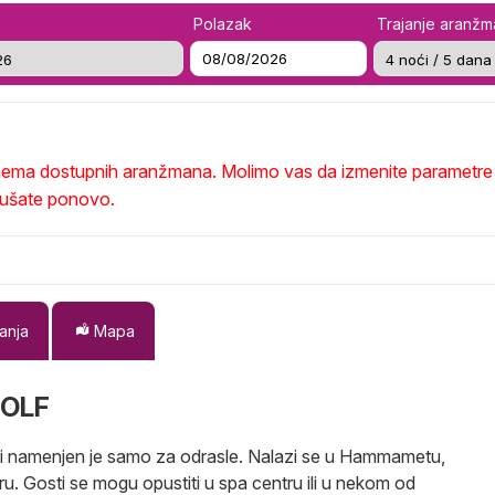
Polazak
Trajanje aranž
o nema dostupnih aranžmana. Molimo vas da izmenite parametre 
okušate ponovo.
anja
Mapa
GOLF
 i namenjen je samo za odrasle. Nalazi se u Hammametu,
. Gosti se mogu opustiti u spa centru ili u nekom od