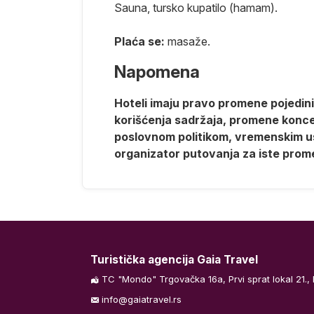
Sauna, tursko kupatilo (hamam).
osnovali
ji u Africi,
Plaća se:
masaže.
 brojnih
tovališta u
Napomena
jnim mestima
Hoteli imaju pravo promene pojedinih
rojem hotela
korišćenja sadržaja, promene koncept
uje turiste.
poslovnom politikom, vremenskim us
rvu, koje je
organizator putovanja za iste prom
 Kahla. Mahdia
tačka za
nu peščanu
osetiti tvrđavu
i obuhvaćeno
edne od
Turistička agencija Gaia Travel
ibe, stoga
TC "Mondo" Trgovačka 16a, Prvi sprat lokal 21.,
enoj velikoj
info@gaiatravel.rs