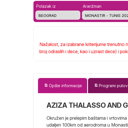
Polazak iz
Aranžman
Nažalost, za izabrane kriterijume trenutn
broj odraslih i dece, kao i uzrast dece) i p
Opšte informacije
Programi putov
AZIZA THALASSO AND 
Okružen je prelepim baštama i vrtovima
udaljen 100km od aerodroma u Monastiru