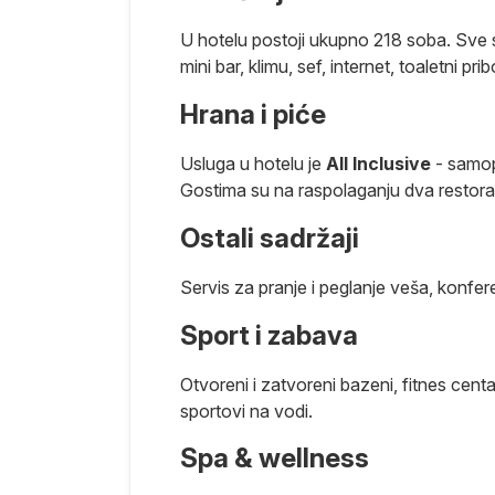
sa čuvenom
U hotelu postoji ukupno 218 soba. Sve s
og grada
mini bar, klimu, sef, internet, toaletni prib
zoru na
Hrana i piće
remca
koji
Usluga u hotelu je
All Inclusive
- samopo
jubivosti.
Gostima su na raspolaganju dva restora
, smeštaj u
jen atraktivnim
Ostali sadržaji
 hotela, marina
butici,
Servis za pranje i peglanje veša, konfere
to je učinilo
postane jedna
Sport i zabava
urističke
Otvoreni i zatvoreni bazeni, fitnes centar
en je oko 160
sportovi na vodi.
l-Munastir.
Spa & wellness
 zapadu, do
biba