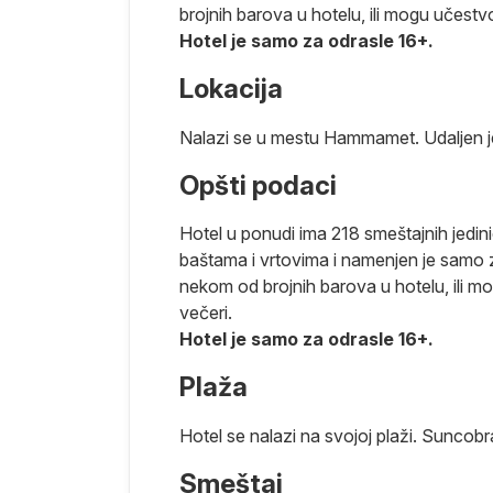
brojnih barova u hotelu, ili mogu učest
Hotel je samo za odrasle 16+.
Lokacija
 godina XX
iciju, stare
Nalazi se u mestu Hammamet. Udaljen 
livu Hamamet,
Opšti podaci
oko 50.000
, a ovaj naziv
Hotel u ponudi ima 218 smeštajnih jedin
 Vrlo je
baštama i vrtovima i namenjen je samo za
i velikog broja
nekom od brojnih barova u hotelu, ili m
bera i Oskara
večeri.
h turisti i
Hotel je samo za odrasle 16+.
ikako ne
avlja pravi
Plaža
ačinima i
oteli sa
Hotel se nalazi na svojoj plaži. Suncobra
oje i dve
 po lepim
Smeštaj