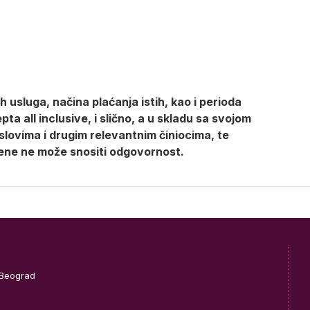
 usluga, načina plaćanja istih, kao i perioda
a all inclusive, i slično, a u skladu sa svojom
lovima i drugim relevantnim činiocima, te
ene ne može snositi odgovornost.
 Beograd