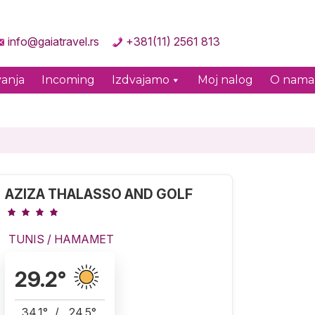
info@gaiatravel.rs
+381(11) 2561 813
anja
Incoming
Izdvajamo
Moj nalog
O nama
AZIZA THALASSO AND GOLF
TUNIS
/
HAMAMET
29.2
°
34.1
°
/
24.5
°