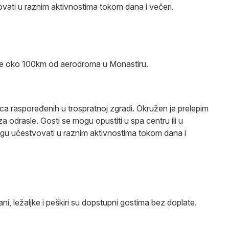
vovati u raznim aktivnostima tokom dana i večeri.
je oko 100km od aerodroma u Monastiru.
ica raspoređenih u trospratnoj zgradi. Okružen je prelepim
 odrasle. Gosti se mogu opustiti u spa centru ili u
ogu učestvovati u raznim aktivnostima tokom dana i
ni, ležaljke i peškiri su dopstupni gostima bez doplate.