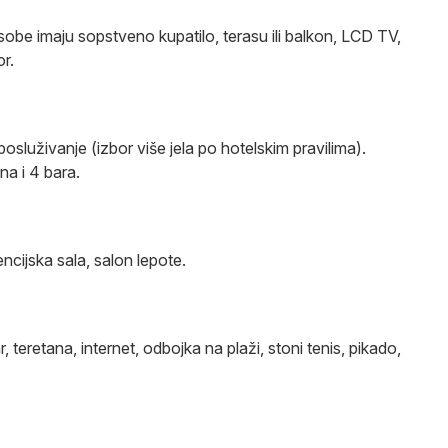
obe imaju sopstveno kupatilo, terasu ili balkon, LCD TV,
or.
služivanje (izbor više jela po hotelskim pravilima).
na i 4 bara.
ncijska sala, salon lepote.
, teretana, internet, odbojka na plaži, stoni tenis, pikado,