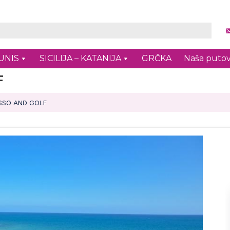
UNIS
SICILIJA – KATANIJA
GRČKA
Naša putov
F
SSO AND GOLF