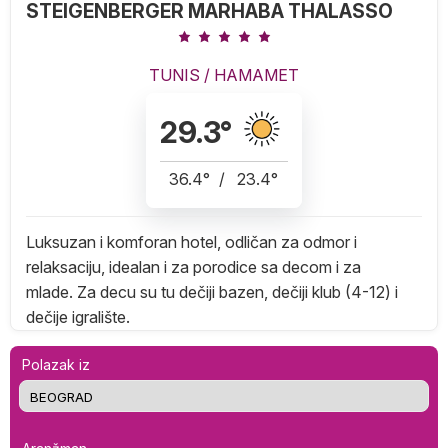
STEIGENBERGER MARHABA THALASSO
TUNIS
/
HAMAMET
29.3
°
36.4
°
/
23.4
°
Luksuzan i komforan hotel, odličan za odmor i
relaksaciju, idealan i za porodice sa decom i za
mlade. Za decu su tu dečiji bazen, dečiji klub (4-12) i
dečije igralište.
Polazak iz