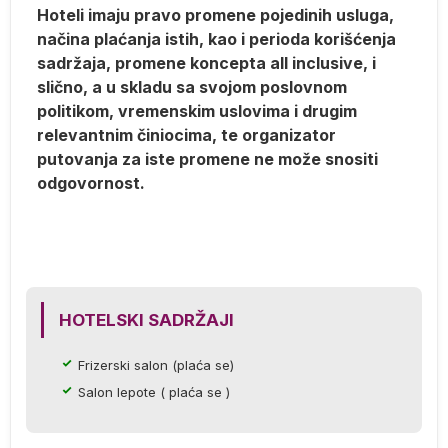
Hoteli imaju pravo promene pojedinih usluga,
m
načina plaćanja istih, kao i perioda korišćenja
a
sadržaja, promene koncepta all inclusive, i
slično, a u skladu sa svojom poslovnom
politikom, vremenskim uslovima i drugim
se
relevantnim činiocima, te organizator
da
putovanja za iste promene ne može snositi
o
odgovornost.
ti
ne
HOTELSKI SADRŽAJI
k
Frizerski salon (plaća se)
Salon lepote ( plaća se )