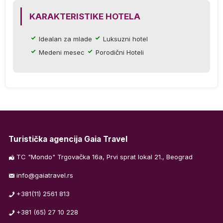
KARAKTERISTIKE HOTELA
Idealan za mlade
Luksuzni hotel
Medeni mesec
Porodični Hoteli
ih
ih
t
Turistička agencija Gaia Travel
TC "Mondo" Trgovačka 16a, Prvi sprat lokal 21., Beograd
e
info@gaiatravel.rs
+381(11) 2561 813
ih
+381 (65) 27 10 228
je