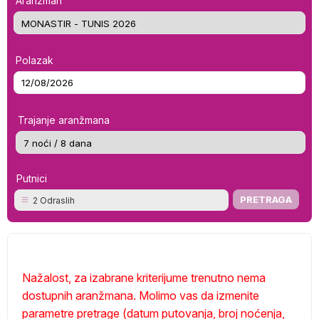
Aranžman
Polazak
Trajanje aranžmana
Putnici
2 Odraslih
Nažalost, za izabrane kriterijume trenutno nema
dostupnih aranžmana. Molimo vas da izmenite
parametre pretrage (datum putovanja, broj noćenja,