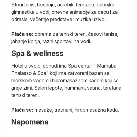
s
Stoni tenis, boćanje, aerobik, teretana, odbojka,
gimnastika u vodi, dnevne animacije za decu i za
je
odrasle, večernje predstave i muzika uživo.
s,
Plaća se:
oprema za teniski teren, časovi tenisa,
jahanje konja, razni sportovi na vodi.
Spa & wellness
Hotel u svojoj ponudi ima Spa centar " Marhaba
Thalasso & Spa" koji ima zatvoreni bazen sa
morskom vodom i hidromasažnom kadom koji se
greje zimi. Salon lepote, hammam, sauna, teretana,
m
teniski tereni.
-
Plaća se:
masaže, tretmani, hirdomasažna kada.
Napomena
o