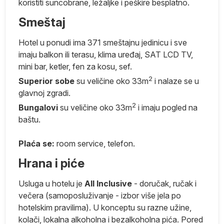
koristiti suncobrane, ležaljke i peškire besplatno.
Smeštaj
eg
Hotel u ponudi ima 371 smeštajnu jedinicu i sve
o
imaju balkon ili terasu, klima uređaj, SAT LCD TV,
mini bar, ketler, fen za kosu, sef.
2
Superior sobe
su veličine oko 33m
i nalaze se u
glavnoj zgradi.
2
Bungalovi
su veličine oko 33m
i imaju pogled na
baštu.
ta
 i
Plaća se:
room service, telefon.
Hrana i piće
Usluga u hotelu je
All Inclusive
- doručak, ručak i
večera (samoposluživanje - izbor više jela po
́
hotelskim pravilima). U konceptu su razne užine,
kolači, lokalna alkoholna i bezalkoholna pića. Pored