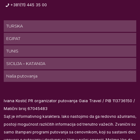
+381(11) 445 35 00
i
TURSKA
su
EGIPAT
TUNIS
SICILIJA – KATANIJA
Naša putovanja
id
,
Ivana Kostić PR organizator putovanja Gaia Travel / PIB 113736150 /
Matični broj 67045483
Sajt je informativnog karaktera. Iako nastojimo da ga redovno ažuriramo,
postoji mogućnost različitih informacija od trenutno važećih. Zvanični su
samo štampani programi putovanja sa cenovnikom, koji su sastavni deo
ugovora o putovanju i dostupni su Vam u našoj agenciji. Molimo Vas da