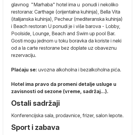
glavnog "Marhaba" hotel ima u ponudi i nekoliko
,
restorana: Carthage (orijentalna kuhinja), Bella Vita
(italijanska kuhinja), Pecheur (mediteranska kuhinja)
i Beach restoran U ponudi je i više barova - Lobby,
Poolside, Lounge, Beach and Swim up pool Bar.
Gosti mogu jednom u toku boravka da koriste i neki
a
od a la carte restorane bez doplate uz obaveznu
rezervaciju.
 je
Plaćaju se:
uvozna alkoholna i bezalkoholna pića.
na
a
Hotel ima pravo da promeni detalje usluge u
mor
zavisnosti od sezone (vreme, sadržaj...).
Ostali sadržaji
.
Konferencijska sala, prodavnice, frizer, salon lepote.
o
Sport i zabava
đu