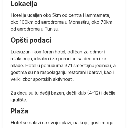
Lokacija
аp
du
Hotel je udaljen oko 5km od centra Hammameta,
oko 100km od aerodroma u Monastiru, oko 70km
od aerodroma u Tunisu.
Opšti podaci
Luksuzan i komforan hotel, odličan za odmor i
relaksaciju, idealan i za porodice sa decom i za
mlade. Hotel u ponudi ima 371 smeštajnu jedinicu, a
ra
gostima su na raspolaganju restorani i barovi, kao i
,
veliki izbor sportskih aktivnosti.
i
Za decu su tu dečiji bazen, dečiji klub (4-12) i dečije
igralište.
Plaža
je
Hotel se nalazi na svojoj plaži, na kojoj gosti mogu