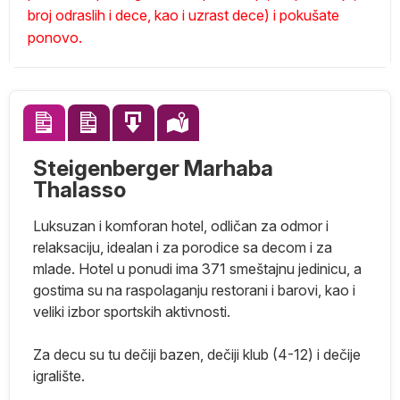
broj odraslih i dece, kao i uzrast dece) i pokušate
ponovo.
Steigenberger Marhaba
Thalasso
Luksuzan i komforan hotel, odličan za odmor i
relaksaciju, idealan i za porodice sa decom i za
mlade. Hotel u ponudi ima 371 smeštajnu jedinicu, a
gostima su na raspolaganju restorani i barovi, kao i
veliki izbor sportskih aktivnosti.
e
ao
Za decu su tu dečiji bazen, dečiji klub (4-12) i dečije
et
igralište.