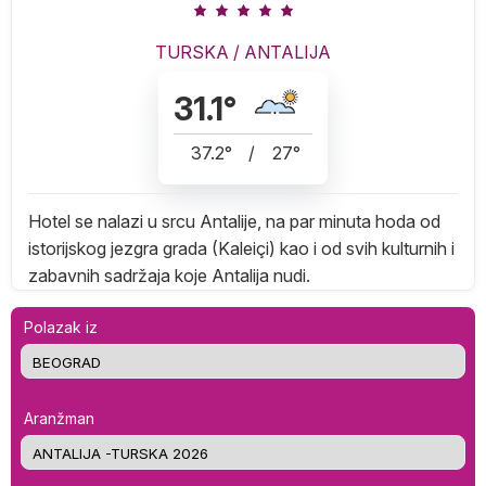
TURSKA
/
ANTALIJA
31.1
°
37.2
°
/
27
°
Hotel se nalazi u srcu Antalije, na par minuta hoda od
istorijskog jezgra grada (Kaleiçi) kao i od svih kulturnih i
zabavnih sadržaja koje Antalija nudi.
Polazak iz
Aranžman