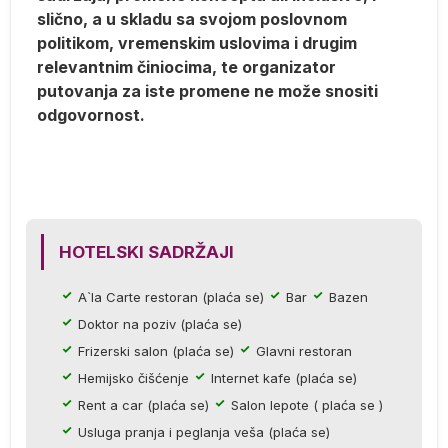
slično, a u skladu sa svojom poslovnom
politikom, vremenskim uslovima i drugim
relevantnim činiocima, te organizator
putovanja za iste promene ne može snositi
odgovornost.
er
e.
HOTELSKI SADRŽAJI
A`la Carte restoran (plaća se)
Bar
Bazen
Doktor na poziv (plaća se)
Frizerski salon (plaća se)
Glavni restoran
a
Hemijsko čišćenje
Internet kafe (plaća se)
e
Rent a car (plaća se)
Salon lepote ( plaća se )
la
Usluga pranja i peglanja veša (plaća se)