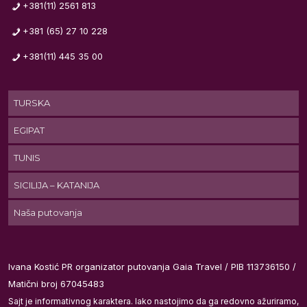
+381(11) 2561 813
+381 (65) 27 10 228
).
+381(11) 445 35 00
S,
TURSKA
EGIPAT
e
TUNIS
SICILIJA – KATANIJA
Naša putovanja
Ivana Kostić PR organizator putovanja Gaia Travel / PIB 113736150 /
Matični broj 67045483
Sajt je informativnog karaktera. Iako nastojimo da ga redovno ažuriramo,