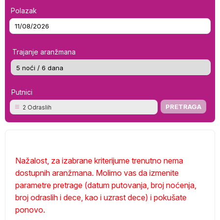
Polazak
Trajanje aranžmana
Putnici
2 Odraslih
Nažalost, za izabrane kriterijume trenutno nema
dostupnih aranžmana. Molimo vas da izmenite
parametre pretrage (datum putovanja, broj noćenja,
broj odraslih i dece, kao i uzrast dece) i pokušate
ponovo.