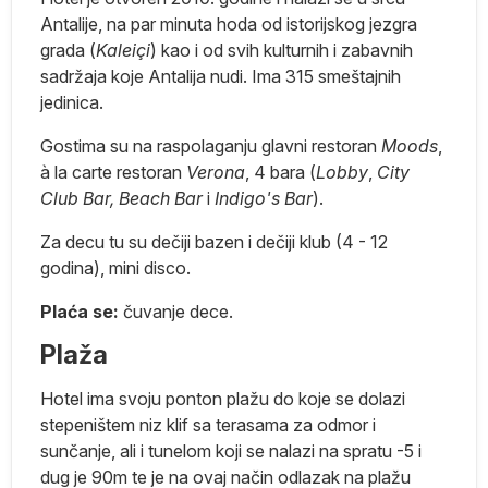
Antalije, na par minuta hoda od istorijskog jezgra
grada (
Kaleiçi
) kao i od svih kulturnih i zabavnih
sadržaja koje Antalija nudi. Ima 315 smeštajnih
na
jedinica.
su
Gostima su na raspolaganju glavni restoran
Moods
,
ej
à la carte restoran
Verona
, 4 bara (
Lobby
,
City
Club Bar, Beach Bar
i
Indigo's Bar
).
ma
Za decu tu su dečiji bazen i dečiji klub (4 - 12
godina), mini disco.
je
Plaća se:
čuvanje dece.
e
Plaža
ko
Hotel ima svoju ponton plažu do koje se dolazi
stepeništem niz klif sa terasama za odmor i
e
sunčanje, ali i tunelom koji se nalazi na spratu -5 i
dug je 90m te je na ovaj način odlazak na plažu
j