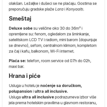
olakšan. Ležaljke i dušeci se ne plaćaju. Gostima se
preporučuju gradske plaže
Lara
i
Konyaaltı
.
no
,
Smeštaj
ik
Deluxe sobe
su veličine oko 30 do 36m² i
opremljene su: fenom, ogledalom za šminkanje,
e
satelitskom LCD TV i radiom, mini barom (dopunjuje
se dnevno), sefom, centralnom klimom, kompletom
za čaj i kafu, balkonom, Wi-Fi internet.
Plaća se:
telefon, room service od 07h do 02h,
maxi bar.
Hrana i piće
iki
Usluga u hotelu je
noćenje sa doručkom,
polupansion
i
ultra all inclusive.
Usluga
ultra all inclusive
podrazumeva izbor više
ko
jela prema hotelskim pravilima u glavnom restoranu,