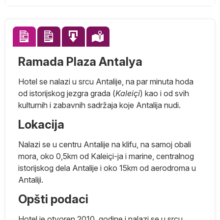
Ramada Plaza Antalya
Hotel se nalazi u srcu Antalije, na par minuta hoda
od istorijskog jezgra grada (
Kaleiçi
) kao i od svih
kulturnih i zabavnih sadržaja koje Antalija nudi.
Lokacija
Nalazi se u centru Antalije na klifu, na samoj obali
mora, oko 0,5km od Kaleiçi-ja i marine, centralnog
istorijskog dela Antalije i oko 15km od aerodroma u
Antaliji.
ar
Opšti podaci
na
Hotel je otvoren 2010. godine i nalazi se u srcu