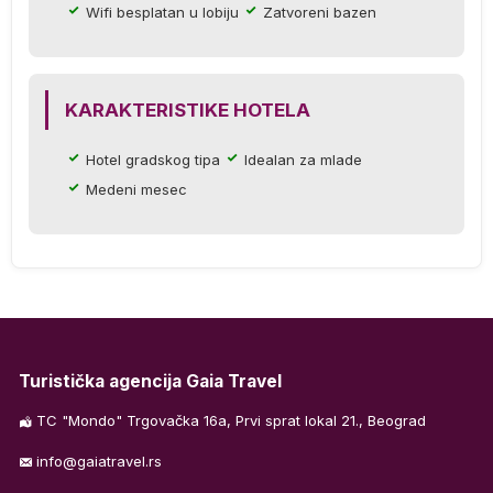
e.
Wifi besplatan u lobiju
Zatvoreni bazen
KARAKTERISTIKE HOTELA
Hotel gradskog tipa
Idealan za mlade
ih
Medeni mesec
Turistička agencija Gaia Travel
TC "Mondo" Trgovačka 16a, Prvi sprat lokal 21., Beograd
info@gaiatravel.rs