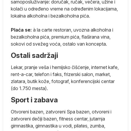
samoposluživanje: doručak, ručak, večera, užine i
kolači u određeno vreme na određenim lokacijama,
lokalna alkoholna i bezalkoholna pića.
Plaća se:
à la carte restoran, uvozna alkoholna i
 U
bezalkoholna pića, premium pića, flaširana vina,
sokovi od svežeg voća, ostalo van koncepta.
Ostali sadržaji
Lekar, pranje veša i hemijsko čišćenje, internet kafe,
rent-a-car, telefon i faks, frizerski salon, market,
zlatara, butik kože, fotograf, konferencijski centar
(do 1.750 mesta).
ne
Sport i zabava
u,
Otvoreni bazen, zatvoreni Spa bazen, otvoreni i
zatvoreni dečiji bazen, fitness centar, jutarnja
 a
gimnastika, gimnastika u vodi, pilates, zumba,