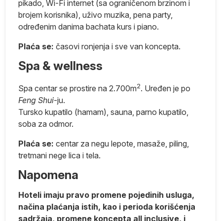
pikado, Wi-Fi internet (sa ograničenom brzinom i
brojem korisnika), uživo muzika, pena party,
određenim danima bachata kurs i piano.
Plaća se:
časovi ronjenja
i
sve van koncepta.
da
Spa & wellness
n
i
2
Spa centar se prostire na 2.700m
. Uređen je po
Feng Shui
-ju.
.
Tursko kupatilo (hamam), sauna, parno kupatilo,
soba za odmor.
Plaća se:
centar za negu lepote, masaže, piling,
tretmani nege lica i tela.
Napomena
Hoteli imaju pravo promene pojedinih usluga,
načina plaćanja istih, kao i perioda korišćenja
sadržaja, promene koncepta all inclusive, i