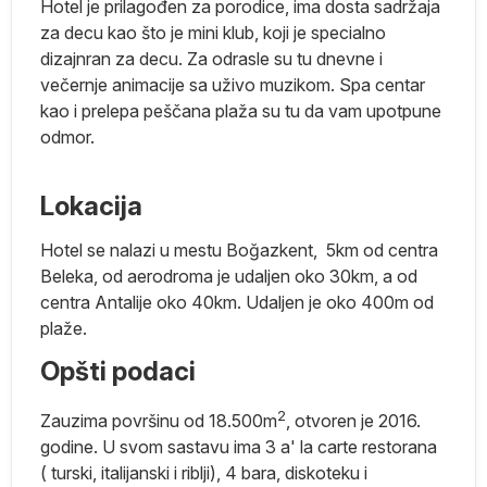
Hotel je prilagođen za porodice, ima dosta sadržaja
za decu kao što je mini klub, koji je specialno
dizajnran za decu. Za odrasle su tu dnevne i
večernje animacije sa uživo muzikom. Spa centar
kao i prelepa peščana plaža su tu da vam upotpune
odmor.
Lokacija
ar
Hotel se nalazi u mestu Boğazkent, 5km od centra
na
Beleka, od aerodroma je udaljen oko 30km, a od
centra Antalije oko 40km. Udaljen je oko 400m od
plaže.
Opšti podaci
na
2
Zauzima površinu od 18.500m
, otvoren je 2016.
godine. U svom sastavu ima 3 a' la carte restorana
su
( turski, italijanski i riblji), 4 bara, diskoteku i
ej