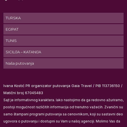
TURSKA
EGIPAT
j
TUNIS
ka
SICILIJA – KATANIJA
 i
Naša putovanja
do
Ivana Kostić PR organizator putovanja Gaia Travel / PIB 113736150 /
va
Matični broj 67045483
Sajt je informativnog karaktera. Iako nastojimo da ga redovno ažuriramo,
će
postoji mogućnost različitih informacija od trenutno važećih. Zvanični su
samo štampani programi putovanja sa cenovnikom, koji su sastavni deo
ugovora o putovanju i dostupni su Vam u našoj agenciji. Molimo Vas da