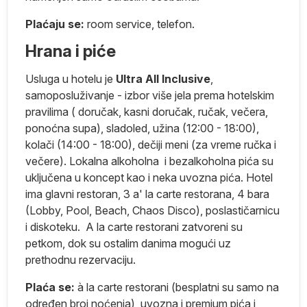
Plaćaju se
:
room service, telefon.
Hrana i piće
Usluga u hotelu je
Ultra All Inclusive
,
samoposluživanje - izbor više jela prema hotelskim
ne
pravilima ( doručak, kasni doručak, ručak, večera,
ponoćna supa), sladoled, užina (12:00 - 18:00),
u,
kolači (14:00 - 18:00), dečiji meni (za vreme ručka i
večere). Lokalna alkoholna i bezalkoholna pića su
 a
uključena u koncept kao i neka uvozna pića. Hotel
ima glavni restoran, 3 a' la carte restorana, 4 bara
(Lobby, Pool, Beach, Chaos Disco), poslastičarnicu
i diskoteku. A la carte restorani zatvoreni su
petkom, dok su ostalim danima mogući uz
prethodnu rezervaciju.
da
Plaća se
:
à la carte restorani (besplatni su samo na
n
određen broj noćenja), uvozna i premium pića i
i