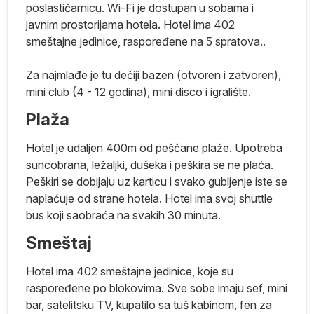
poslastičarnicu. Wi-Fi je dostupan u sobama i
javnim prostorijama hotela. Hotel ima 402
ma
smeštajne jedinice, raspoređene na 5 spratova..
Za najmlađe je tu dečiji bazen (otvoren i zatvoren),
je
mini club (4 - 12 godina), mini disco i igralište.
e
Plaža
ko
Hotel je udaljen 400m od peščane plaže. Upotreba
suncobrana, ležaljki, dušeka i peškira se ne plaća.
e
Peškiri se dobijaju uz karticu i svako gubljenje iste se
naplaćuje od strane hotela. Hotel ima svoj shuttle
j
bus koji saobraća na svakih 30 minuta.
no
Smeštaj
,
Hotel ima 402 smeštajne jedinice, koje su
ik
raspoređene po blokovima. Sve sobe imaju sef, mini
bar, satelitsku TV, kupatilo sa tuš kabinom, fen za