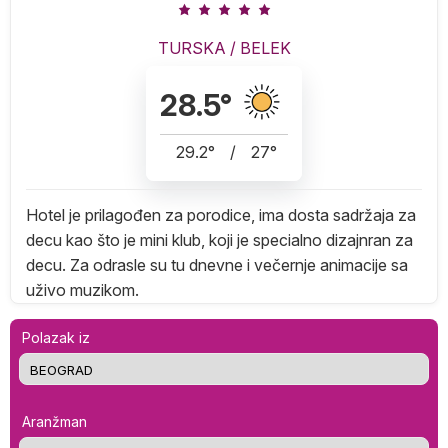
TURSKA
/
BELEK
28.5
°
29.2
°
/
27
°
Hotel je prilagođen za porodice, ima dosta sadržaja za
decu kao što je mini klub, koji je specialno dizajnran za
decu. Za odrasle su tu dnevne i večernje animacije sa
uživo muzikom.
Polazak iz
Aranžman