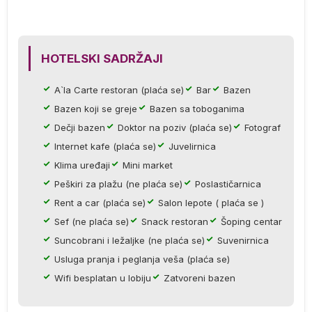
ih
HOTELSKI SADRŽAJI
A`la Carte restoran (plaća se)
Bar
Bazen
Bazen koji se greje
Bazen sa toboganima
Dečji bazen
Doktor na poziv (plaća se)
Fotograf
Internet kafe (plaća se)
Juvelirnica
Klima uređaji
Mini market
Peškiri za plažu (ne plaća se)
Poslastičarnica
Rent a car (plaća se)
Salon lepote ( plaća se )
Sef (ne plaća se)
Snack restoran
Šoping centar
Suncobrani i ležaljke (ne plaća se)
Suvenirnica
).
Usluga pranja i peglanja veša (plaća se)
Wifi besplatan u lobiju
Zatvoreni bazen
S,