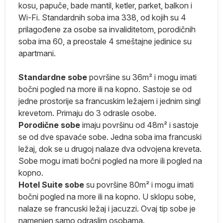
e
kosu, papuče, bade mantil, ketler, parket, balkon i
Wi-Fi. Standardnih soba ima 338, od kojih su 4
prilagođene za osobe sa invaliditetom, porodičnih
soba ima 60, a preostale 4 smeštajne jedinice su
apartmani.
Standardne sobe
površine su 36m² i mogu imati
iki
bočni pogled na more ili na kopno. Sastoje se od
jedne prostorije sa francuskim ležajem i jednim singl
krevetom. Primaju do 3 odrasle osobe.
Porodične sobe
imaju površinu od 48m² i sastoje
ko
se od dve spavaće sobe. Jedna soba ima francuski
ležaj, dok se u drugoj nalaze dva odvojena kreveta.
Sobe mogu imati bočni pogled na more ili pogled na
kopno.
Hotel Suite sobe
su površine 80m² i mogu imati
bočni pogled na more ili na kopno. U sklopu sobe,
 U
nalaze se francuski ležaj i jacuzzi. Ovaj tip sobe je
namenjen samo odraslim osobama.