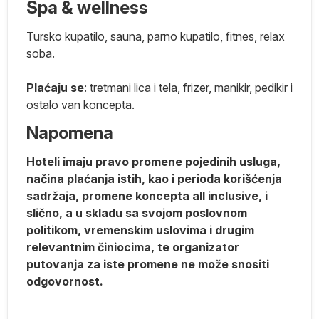
er
Spa & wellness
Tursko kupatilo, sauna, parno kupatilo, fitnes, relax
soba.
e.
Plaćaju se
: tretmani lica i tela, frizer, manikir, pedikir i
ostalo van koncepta.
Napomena
a
Hoteli imaju pravo promene pojedinih usluga,
e
načina plaćanja istih, kao i perioda korišćenja
la
sadržaja, promene koncepta all inclusive, i
e.
slično, a u skladu sa svojom poslovnom
politikom, vremenskim uslovima i drugim
relevantnim činiocima, te organizator
putovanja za iste promene ne može snositi
odgovornost.