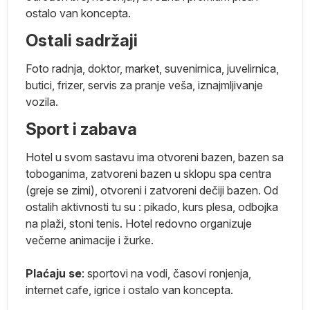
ostalo van koncepta.
.
Ostali sadržaji
Foto radnja, doktor, market, suvenirnica, juvelirnica,
butici, frizer, servis za pranje veša, iznajmljivanje
vozila.
Sport i zabava
Hotel u svom sastavu ima otvoreni bazen, bazen sa
toboganima, zatvoreni bazen u sklopu spa centra
(greje se zimi), otvoreni i zatvoreni dečiji bazen. Od
ostalih aktivnosti tu su : pikado, kurs plesa, odbojka
na plaži, stoni tenis. Hotel redovno organizuje
večerne animacije i žurke.
Plaćaju se
: sportovi na vodi, časovi ronjenja,
internet cafe, igrice i ostalo van koncepta.