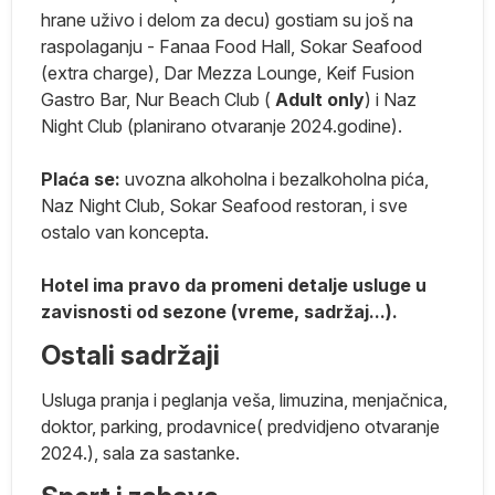
hrane uživo i delom za decu) gostiam su još na
raspolaganju - Fanaa Food Hall, Sokar Seafood
(extra charge), Dar Mezza Lounge, Keif Fusion
Gastro Bar, Nur Beach Club (
Adult only
) i Naz
Night Club (planirano otvaranje 2024.godine).
Plaća se:
uvozna alkoholna i bezalkoholna pića,
Naz Night Club, Sokar Seafood restoran, i sve
a:
ostalo van koncepta.
Hotel ima pravo da promeni detalje usluge u
a
zavisnosti od sezone (vreme, sadržaj...).
Ostali sadržaji
Usluga pranja i peglanja veša, limuzina, menjačnica,
doktor, parking, prodavnice( predvidjeno otvaranje
ti
2024.), sala za sastanke.