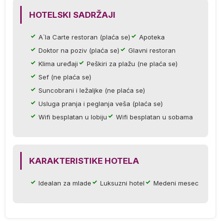
HOTELSKI SADRŽAJI
ih
A`la Carte restoran (plaća se)
Apoteka
Doktor na poziv (plaća se)
Glavni restoran
Klima uređaji
Peškiri za plažu (ne plaća se)
Sef (ne plaća se)
Suncobrani i ležaljke (ne plaća se)
Usluga pranja i peglanja veša (plaća se)
Wifi besplatan u lobiju
Wifi besplatan u sobama
KARAKTERISTIKE HOTELA
a
Idealan za mlade
Luksuzni hotel
Medeni mesec