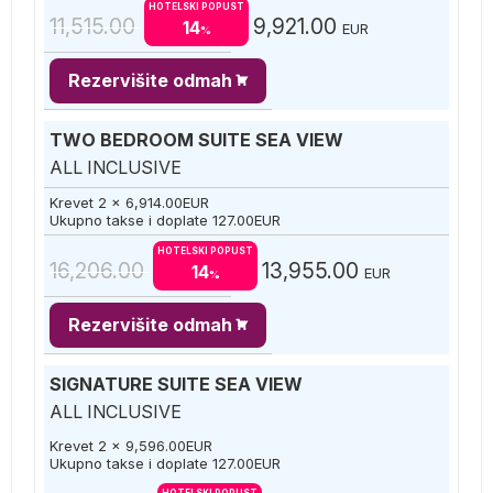
HOTELSKI POPUST
11,515.00
9,921.00
14
EUR
%
Rezervišite odmah
TWO BEDROOM SUITE SEA VIEW
ALL INCLUSIVE
Krevet 2 x
6,914.00
EUR
Ukupno takse i doplate
127.00
EUR
HOTELSKI POPUST
16,206.00
13,955.00
14
EUR
%
Rezervišite odmah
SIGNATURE SUITE SEA VIEW
ALL INCLUSIVE
Krevet 2 x
9,596.00
EUR
Ukupno takse i doplate
127.00
EUR
HOTELSKI POPUST