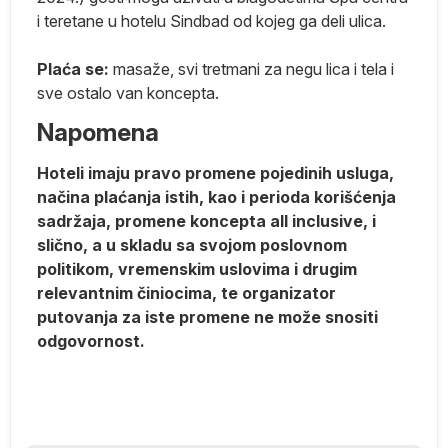
m
i teretane u hotelu Sindbad od kojeg ga deli ulica.
Plaća se:
masaže, svi tretmani za negu lica i tela i
sve ostalo van koncepta.
ti
Napomena
Hoteli imaju pravo promene pojedinih usluga,
načina plaćanja istih, kao i perioda korišćenja
ije
sadržaja, promene koncepta all inclusive, i
slično, a u skladu sa svojom poslovnom
politikom, vremenskim uslovima i drugim
relevantnim činiocima, te organizator
putovanja za iste promene ne može snositi
odgovornost.