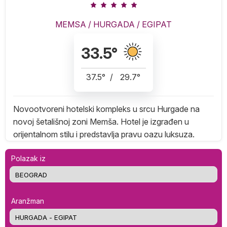
MEMSA
/
HURGADA
/
EGIPAT
33.5
°
37.5
°
/
29.7
°
Novootvoreni hotelski kompleks u srcu Hurgade na
novoj šetališnoj zoni Memša. Hotel je izgrađen u
orijentalnom stilu i predstavlja pravu oazu luksuza.
Polazak iz
Aranžman