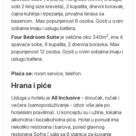
sobi 2 king size kreveta), 2 kupatila, dnevni boravak,
čajna kuhinja i trpezarija, privatna terasa sa
bazenom. Max popunjenost 6 osoba. Gosti u ovim
 za
sobama imaju i uslugu batlera.
2
Four Bedroom Suite
je veličine oko 340m
, ima 4
spavaće sobe, 6 kupatila, 2 dnevna boravka. Max
popunjenost 12 osoba. Gosti u ovim sobama imaju i
 i
uslugu batlera.
ko
Plaća se:
room service, telefon.
a
Hrana i piće
ta
Usluga u hotelu je
All Inclusive -
doručak, ručak i
u
večera (samoposluživanje - izbor više jela po
a
hotelskim pravilima). U konceptu su i užine, lokalna
alkoholna i bezalkoholna pića. Hotel u ponudi ima
nekoliko restorana i barova, pored glavnog
restorana Sofra ( sala sa 6 stanica za kuvanje