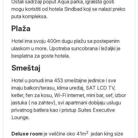
Ostali sadržaji poput Aqua parka, igrališta gosti
mogu koristiti od hotela Sindbad koji se nalazi preko
puta kompleksa.
Plaža
ko
Hotel ima svoju 400m dugu plažu sa postepenim
ulaskom u more. Upotreba suncobrana i ležaljki je
ma
besplatna za goste hotela.
e
Smeštaj
i
b
Hotel u ponudi ima 453 smeštajne jedinice i sve
e
imaju balkon/terasu, klima uređaj, SAT LCD TV,
ketler, fen za kosu, Wi-Fi internet, mini bar, sef, izbor
jastuka ( na zahtev), svi apartmani dobijaju uslugu
privatnog batlera kao i pristup Suites Executive
Lounge.
,
2
Deluxe room
je veilčine oko 41m
jedan king size