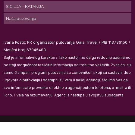
SICILIJA – KATANIJA
Naša putovanja
Ivana Kostić PR organizator putovanja Gaia Travel / PIB 113736150 /
Matični broj 67045483
Sajt je informativnog karaktera. Iako nastojimo da ga redovno ažuriramo,
že
postoji mogućnost različitih informacija od trenutno važećih. Zvanični su
samo štampani programi putovanja sa cenovnikom, koji su sastavni deo
ugovora o putovanju i dostupni su Vam u našoj agenciji. Molimo Vas da
sve informacije proverite direktno u agenciji putem telefona, e-mail-a ili
lično. Hvala na razumevanju. Agencija nastupa u svojstvu subagenta.
Gaia Travel 2026
oji