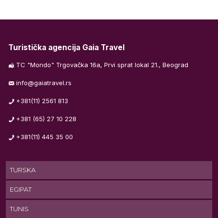
YQ
se
Turistička agencija Gaia Travel
TC "Mondo" Trgovačka 16a, Prvi sprat lokal 21., Beograd
je
info@gaiatravel.rs
za
+381(11) 2561 813
+381 (65) 27 10 228
+381(11) 445 35 00
S,
TURSKA
RO
EGIPAT
TUNIS