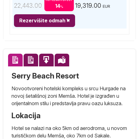
22,443.00
19,319.00
14
EUR
%
Rezervišite odmah
Serry Beach Resort
Novootvoreni hotelski kompleks u srcu Hurgade na
novoj šetališnoj zoni Memša. Hotel je izgrađen u
orijentalnom stilu i predstavlja pravu oazu luksuza.
Lokacija
o
Hotel se nalazi na oko 5km od aerodroma, u novom
turističkom delu Memša, oko 7km od Sakale.