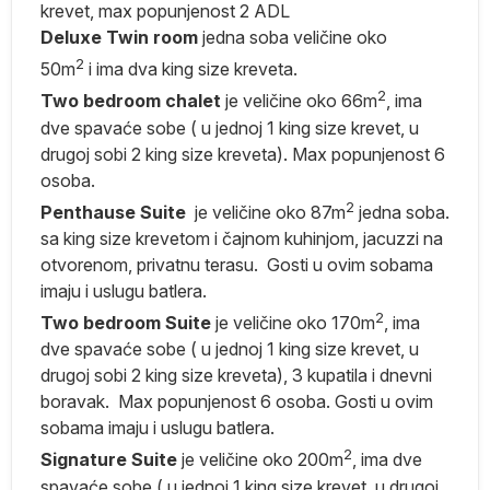
a
krevet, max popunjenost 2 ADL
im
Deluxe Twin room
jedna soba veličine oko
,
2
50m
i ima dva king size kreveta.
2
Two bedroom chalet
je veličine oko 66m
, ima
dve spavaće sobe ( u jednoj 1 king size krevet, u
drugoj sobi 2 king size kreveta). Max popunjenost 6
osoba.
za
2
Penthause Suite
je veličine oko 87m
jedna soba.
sa king size krevetom i čajnom kuhinjom, jacuzzi na
otvorenom, privatnu terasu. Gosti u ovim sobama
imaju i uslugu batlera.
2
Two bedroom Suite
je veličine oko 170m
, ima
dve spavaće sobe ( u jednoj 1 king size krevet, u
drugoj sobi 2 king size kreveta), 3 kupatila i dnevni
i
boravak. Max popunjenost 6 osoba. Gosti u ovim
sobama imaju i uslugu batlera.
n)
2
Signature Suite
je veličine oko 200m
, ima dve
spavaće sobe ( u jednoj 1 king size krevet, u drugoj