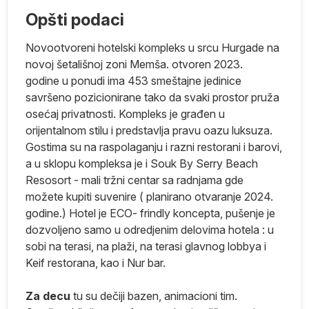
Opšti podaci
Novootvoreni hotelski kompleks u srcu Hurgade na
novoj šetališnoj zoni Memša. otvoren 2023.
da
godine u ponudi ima 453 smeštajne jedinice
i
savršeno pozicionirane tako da svaki prostor pruža
osećaj privatnosti. Kompleks je građen u
orijentalnom stilu i predstavlja pravu oazu luksuza.
Gostima su na raspolaganju i razni restorani i barovi,
a u sklopu kompleksa je i Souk By Serry Beach
a
Resosort - mali tržni centar sa radnjama gde
možete kupiti suvenire ( planirano otvaranje 2024.
godine.) Hotel je ECO- frindly koncepta, pušenje je
dozvoljeno samo u odredjenim delovima hotela : u
sobi na terasi, na plaži, na terasi glavnog lobbya i
Keif restorana, kao i Nur bar.
Za decu
tu su dečiji bazen, animacioni tim.
m