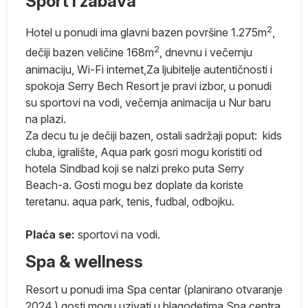
Sport i zabava
u
2
Hotel u ponudi ima glavni bazen površine 1.275m
,
ije
2
dečiji bazen veličine 168m
, dnevnu i večernju
animaciju, Wi-Fi internet,Za ljubitelje autentičnosti i
spokoja Serry Bech Resort je pravi izbor, u ponudi
su sportovi na vodi, večernja animacija u Nur baru
na plazi.
u
Za decu tu je dečiji bazen, ostali sadržaji poput: kids
cluba, igralište, Aqua park gosri mogu koristiti od
za
hotela Sindbad koji se nalzi preko puta Serry
Beach-a. Gosti mogu bez doplate da koriste
teretanu. aqua park, tenis, fudbal, odbojku.
Plaća se:
sportovi na vodi.
a
Spa & wellness
Resort u ponudi ima Spa centar (planirano otvaranje
2024.) gosti mogu uzivati u blagodetima Spa centra