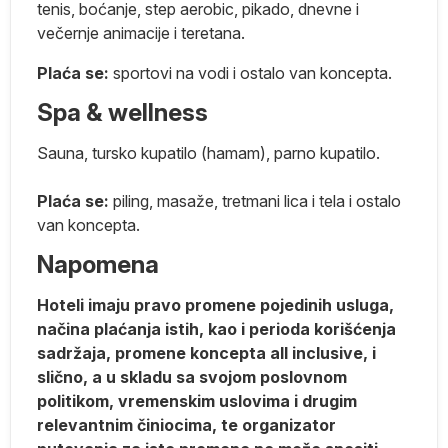
tenis, boćanje, step aerobic, pikado, dnevne i
večernje animacije i teretana.
Plaća se:
sportovi na vodi i ostalo van koncepta.
Spa & wellness
Sauna, tursko kupatilo (hamam), parno kupatilo.
Plaća se:
piling, masaže, tretmani lica i tela i ostalo
van koncepta.
Napomena
er
Hoteli imaju pravo promene pojedinih usluga,
načina plaćanja istih, kao i perioda korišćenja
sadržaja, promene koncepta all inclusive, i
e.
slično, a u skladu sa svojom poslovnom
politikom, vremenskim uslovima i drugim
relevantnim činiocima, te organizator