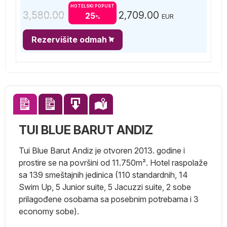
HOTELSKI POPUST
3,580.00
2,709.00
25
EUR
%
Rezervišite odmah
TUI BLUE BARUT ANDIZ
Tui Blue Barut Andiz je otvoren 2013. godine i
prostire se na površini od 11.750m². Hotel raspolaže
sa 139 smeštajnih jedinica (110 standardnih, 14
Swim Up, 5 Junior suite, 5 Jacuzzi suite, 2 sobe
prilagođene osobama sa posebnim potrebama i 3
economy sobe).