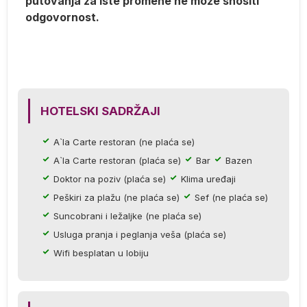
putovanja za iste promene ne može snositi
odgovornost.
a
e
la
e.
HOTELSKI SADRŽAJI
A`la Carte restoran (ne plaća se)
A`la Carte restoran (plaća se)
Bar
Bazen
Doktor na poziv (plaća se)
Klima uređaji
Peškiri za plažu (ne plaća se)
Sef (ne plaća se)
ih
Suncobrani i ležaljke (ne plaća se)
Usluga pranja i peglanja veša (plaća se)
Wifi besplatan u lobiju