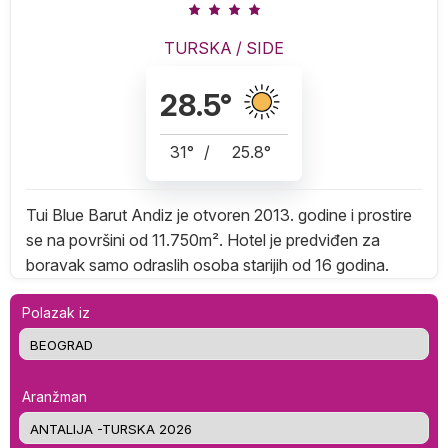
TURSKA
/
SIDE
28.5
°
31
°
/
25.8
°
Tui Blue Barut Andiz je otvoren 2013. godine i prostire
se na površini od 11.750m². Hotel je predviđen za
boravak samo odraslih osoba starijih od 16 godina.
Polazak iz
Aranžman