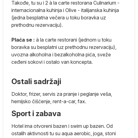
ne
Takođe, tu su i 2 à la carte restorana Culinarium -
internacionalna kuhinja i Olive - italijanska kuhinja
u,
(jedna besplatna večera u toku boravka uz
prethodnu rezervaciju).
 a
Plaća se :
à la carte restorani (jednom u toku
boravka su besplatni uz prethodnu rezervaciju),
uvozna alkoholna i bezalkoholna pića, sveže
ceđeni sokovi i ostalo van koncepta.
da
Ostali sadržaji
n
i
Doktor, frizer, servis za pranje i peglanje veša,
hemijsko čišćenje, rent-a-car, fax.
.
Sport i zabava
Hotel ima otvoreni bazen i swim up bazen. Od
ostalih aktivnosti tu su aqua aerobic, joga, stoni