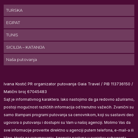
TURSKA
EGIPAT
TUNIS
SICILIJA – KATANIJA
Naša putovanja
Ivana Kostić PR organizator putovanja Gaia Travel / PIB 113736150 /
Matični broj 67045483
Sajt je informativnog karaktera. Iako nastojimo da ga redovno ažuriramo,
postoji mogućnost različitih informacija od trenutno važećih. Zvanični su
samo štampani programi putovanja sa cenovnikom, koji su sastavni deo
ugovora o putovanju i dostupni su Vam u našoj agenciji. Molimo Vas da
j
sve informacije proverite direktno u agenciji putem telefona, e-mail-a ili
ka
lično. Hvala na razumevanju. Agencija nastupa u svojstvu subagenta.