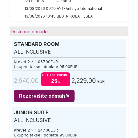
AIR SERBIA
JU-9403
13/08/2026 09:10
AYT-Antalya International
13/08/2026 10:45
BEG-NIKOLA TESLA
Dostupne ponude
STANDARD ROOM
ALL INCLUSIVE
Krevet 2 x
1,067.00
EUR
Ukupno takse i doplate
95.00
EUR
HOTELSKI POPUST
2,940.00
2,229.00
25
EUR
%
Rezervišite odmah
JUNIOR SUITE
ALL INCLUSIVE
Krevet 2 x
1,247.00
EUR
Ukupno takse i doplate
95.00
EUR