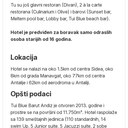
Tu su još glavni restoran (Divan), 2 à la carte
restorana (Culinarium i Olive) i barovi (Sunset bar,
Meltem pool bar, Lobby bar, Tui Blue beach bar).
ar
na
Hotel je predviđen za boravak samo odraslih
osoba starijih od 16 godina.
Lokacija
na
Hotel se nalazi na oko 1.5km od centra Sidea, oko
su
8km od grada Manavgat, oko 77km od centra
ej
Antalije i 62km od aerodroma u Antaliji.
Opšti podaci
ma
Tui Blue Barut Andiz je otvoren 2013. godine i
prostire se na površini od 11.750m². Hotel raspolaže
je
sa 139 smeštajnih jedinica (110 standardnih, 14
e
swim Up, 5 Junior suite, 5 Jacuzzi suite, 2 sobe