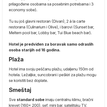
prilagođene osobama sa posebnim potrebama i 3
ko
economy sobe).
e
Tu su još glavni restoran (Divan), 2 à la carte
restorana (Culinarium i Olive), i barovi (Sunset bar,
j
Meltem pool bar, Lobby bar, Tui Blue beach bar).
no
Hotel je predviđen za boravak samo odraslih
,
osoba starijih od 16 godina.
Plaža
ik
Hotel ima svoju peščanu plažu, udaljenu 150m od
e
hotela. Ležaljke, suncobrani i peškiri za plažu mogu
se koristiti bez doplate.
Smeštaj
Sve
standard sobe
imaju centralnu klimu, bračni
krevet (160x 200), sef, mini bar, satelitsku TV,