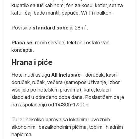
iki
kupatilo sa tuš kabinom, fen za kosu, ketler, set za
kafu i čaj, bade mantil, papuče, Wi-Fi i balkon.
Površina
standard sobe
je 28m².
ko
Plaća se
:
room service, telefon i ostalo van
koncepta.
Hrana i piće
Hotel nudi uslugu
All Inclusive
- doručak, kasni
 U
doručak, ručak, večera (samoposluživanje, izbor
više jela po hotelskim pravilima), kafe, kolači i
sladoled u određeno doba dana. Poslastičarnica je
na raspolaganju od 14:30h-17:00h.
Tu je i nekoliko barova sa lokalnim i uvoznim
alkoholnim i bezalkoholnim pićima, toplim i hladnim
napicima.